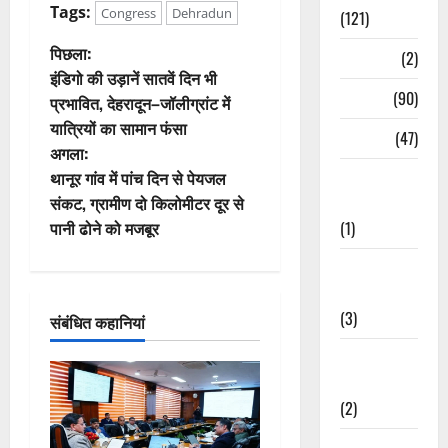
Tags:
Congress
Dehradun
(121)
पो
पिछला:
Temples
(2)
इंडिगो की उड़ानें सातवें दिन भी
स्ट
Temples
(90)
प्रभावित, देहरादून–जॉलीग्रांट में
यात्रियों का सामान फंसा
ने
Travel
(47)
अगला:
वि
Treks &
थानूर गांव में पांच दिन से पेयजल
Adventures
संकट, ग्रामीण दो किलोमीटर दूर से
गे
(1)
पानी ढोने को मजबूर
श
Treks &
Adventures
न
(3)
संबंधित कहानियां
Waterfalls &
Nature
(2)
Waterfalls &