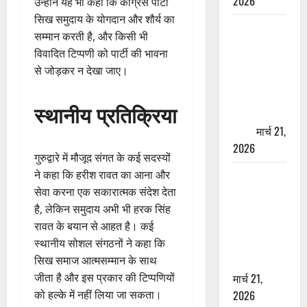
2026
उन्होंने यह भी कहा कि कांग्रेस पार्टी
सिख समुदाय के योगदान और शौर्य का
ऋषिकेश में
सम्मान करती है, और किसी भी
बड़ा प्रॉपर्टी
विवादित टिप्पणी को पार्टी की भावना
फ्रॉड! 100
से जोड़कर न देखा जाए।
रुपये के स्टांप
पेपर पर NRI
स्थानीय प्रतिक्रिया
की जमीन
हड़पी
मार्च 21,
2026
गुरुद्वारे में मौजूद संगत के कई सदस्यों
ने कहा कि हरीश रावत का आना और
मसूरी रोड
सेवा करना एक सकारात्मक संदेश देता
हादसा: खाई में
है, लेकिन समुदाय अभी भी हरक सिंह
गिरी थार, एक
रावत के बयान से आहत है। कई
युवक की मौत
स्थानीय सोशल संगठनों ने कहा कि
—SDRF ने
सिख समाज आत्मसम्मान के साथ
दो को बचाया
जीता है और इस प्रकार की टिप्पणियों
मार्च 21,
को हल्के में नहीं लिया जा सकता।
2026