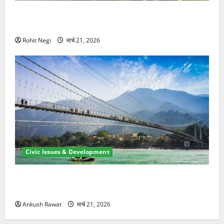
मसूरी रोड हादसा: खाई में गिरी थार, एक युवक की मौत—SDRF
ने दो को बचाया
Rohit Negi
मार्च 21, 2026
Civic Issues & Development
रामझूला पुल की मरम्मत शुरू! 11 करोड़ की योजना, चारधाम
यात्रा से पहले होगा काम पूरा
Ankush Rawat
मार्च 21, 2026