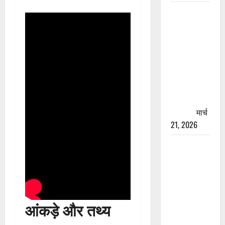
रामझूला पुल
की मरम्मत
शुरू! 11
करोड़ की
योजना,
चारधाम
यात्रा से
पहले होगा
काम पूरा
मार्च
21, 2026
AIIMS
ऋषिकेश के
नाम पर
नौकरी का
झांसा! फर्जी
आंकड़े और तथ्य
भर्ती विज्ञापन
से युवाओं को