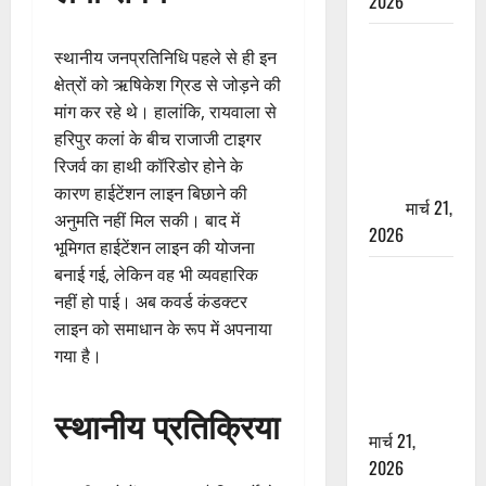
2026
ऋषिकेश में
स्थानीय जनप्रतिनिधि पहले से ही इन
बड़ा प्रॉपर्टी
क्षेत्रों को ऋषिकेश ग्रिड से जोड़ने की
फ्रॉड! 100
मांग कर रहे थे। हालांकि, रायवाला से
रुपये के स्टांप
हरिपुर कलां के बीच राजाजी टाइगर
पेपर पर NRI
रिजर्व का हाथी कॉरिडोर होने के
की जमीन
कारण हाईटेंशन लाइन बिछाने की
हड़पी
मार्च 21,
अनुमति नहीं मिल सकी। बाद में
2026
भूमिगत हाईटेंशन लाइन की योजना
बनाई गई, लेकिन वह भी व्यवहारिक
मसूरी रोड
नहीं हो पाई। अब कवर्ड कंडक्टर
हादसा: खाई में
लाइन को समाधान के रूप में अपनाया
गिरी थार, एक
गया है।
युवक की मौत
—SDRF ने
स्थानीय प्रतिक्रिया
दो को बचाया
मार्च 21,
2026