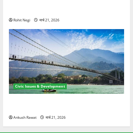
मसूरी रोड हादसा: खाई में गिरी थार, एक युवक की मौत—SDRF
ने दो को बचाया
Rohit Negi
मार्च 21, 2026
Civic Issues & Development
रामझूला पुल की मरम्मत शुरू! 11 करोड़ की योजना, चारधाम
यात्रा से पहले होगा काम पूरा
Ankush Rawat
मार्च 21, 2026