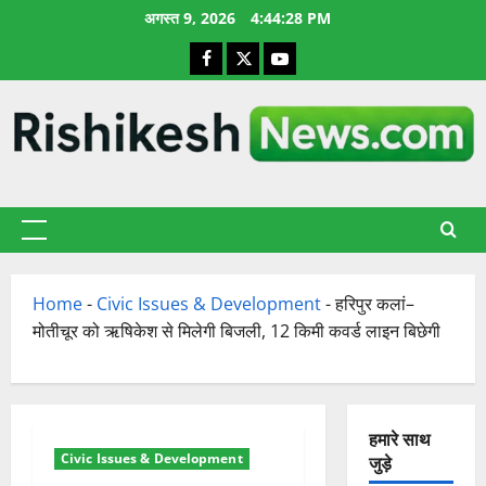
छोड़कर
अगस्त 9, 2026
4:44:29 PM
सामग्री
Facebook
X
YouTube
पर
जाएँ
प्राथमिक
सूची
Home
-
Civic Issues & Development
-
हरिपुर कलां–
मोतीचूर को ऋषिकेश से मिलेगी बिजली, 12 किमी कवर्ड लाइन बिछेगी
हमारे साथ
Civic Issues & Development
जुड़े