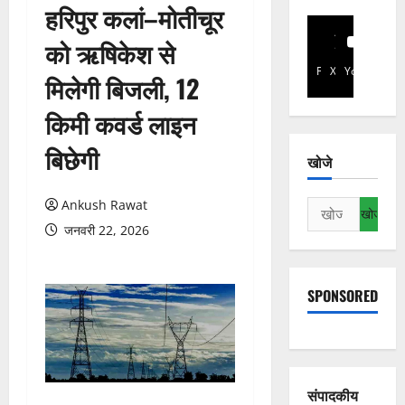
हरिपुर कलां–मोतीचूर
को ऋषिकेश से
Facebook
X
YouTube
मिलेगी बिजली, 12
किमी कवर्ड लाइन
बिछेगी
खोजे
Ankush Rawat
निम्न
को
जनवरी 22, 2026
खोजें:
SPONSORED
संपादकीय