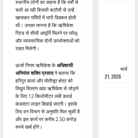
स्थानीय लोगों का कहना है कि वर्षों से
रामझूला पुल
चली आ रही बिजली कटौती से उन्हें
की मरम्मत
खासकर गर्मियों में भारी दिक्कत होती
शुरू! 11
थी। उनका मानना है कि ऋषिकेश
करोड़ की
ग्रिड से सीधी आपूर्ति मिलने पर घरेलू
योजना,
और व्यावसायिक दोनों उपभोक्ताओं को
चारधाम
राहत मिलेगी।
यात्रा से
पहले होगा
ऊर्जा निगम ऋषिकेश के
अधिशासी
काम पूरा
मार्च
अभियंता शक्ति प्रसाद
ने बताया कि
21, 2026
हरिपुर कलां और मोतीचूर क्षेत्र को
विद्युत वितरण खंड ऋषिकेश से जोड़ने
AIIMS
के लिए 12 किलोमीटर लंबी कवर्ड
ऋषिकेश के
कंडक्टर लाइन बिछाई जाएगी। इसके
नाम पर
लिए वन विभाग से अनुमति मिल चुकी है
नौकरी का
और इस कार्य पर करीब 2.50 करोड़
झांसा! फर्जी
रुपये खर्च होंगे।
भर्ती विज्ञापन
से युवाओं को