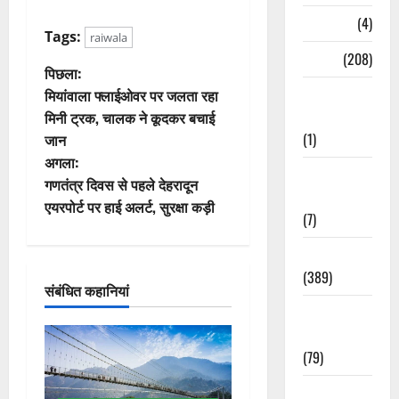
Naukri
(4)
Tags:
raiwala
News
(208)
पो
पिछला:
Opinion /
मियांवाला फ्लाईओवर पर जलता रहा
स्ट
Editorial
मिनी ट्रक, चालक ने कूदकर बचाई
(1)
जान
ने
अगला:
Opinion &
वि
गणतंत्र दिवस से पहले देहरादून
Editorial
एयरपोर्ट पर हाई अलर्ट, सुरक्षा कड़ी
(7)
गे
Politics
श
(389)
संबंधित कहानियां
न
Sarkari
Naukri
(79)
Spirituality