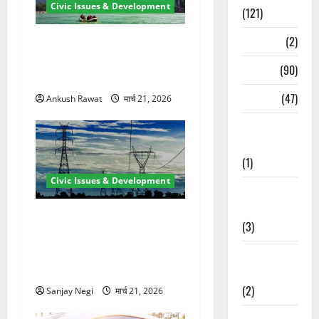
Civic Issues & Development
(121)
Temples
(2)
रामझूला पुल की मरम्मत शुरू! 11
करोड़ की योजना, चारधाम यात्रा
Temples
(90)
से पहले होगा काम पूरा
Travel
(47)
Ankush Rawat
मार्च 21, 2026
Treks &
Adventures
(1)
Civic Issues & Development
Treks &
Adventures
कुंभ 2027 की तैयारी तेज! हरिद्वार
(3)
में बिजली व्यवस्था मजबूत करने
के लिए 21.51 करोड़ की योजना
Waterfalls &
मंजूर
Nature
(2)
Sanjay Negi
मार्च 21, 2026
Waterfalls &