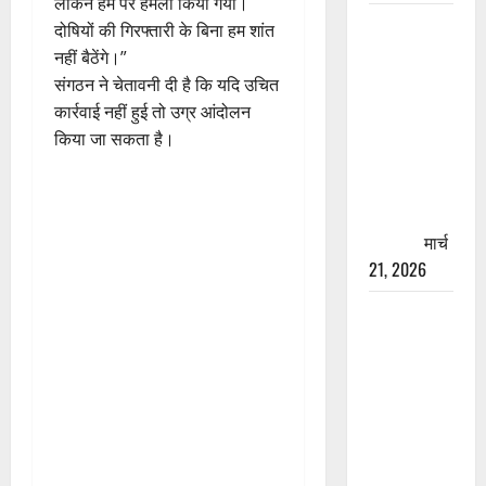
लेकिन हम पर हमला किया गया।
रामझूला पुल
दोषियों की गिरफ्तारी के बिना हम शांत
की मरम्मत
नहीं बैठेंगे।”
शुरू! 11
संगठन ने चेतावनी दी है कि यदि उचित
करोड़ की
कार्रवाई नहीं हुई तो उग्र आंदोलन
योजना,
किया जा सकता है।
चारधाम
यात्रा से
पहले होगा
काम पूरा
मार्च
21, 2026
AIIMS
ऋषिकेश के
नाम पर
नौकरी का
झांसा! फर्जी
भर्ती विज्ञापन
से युवाओं को