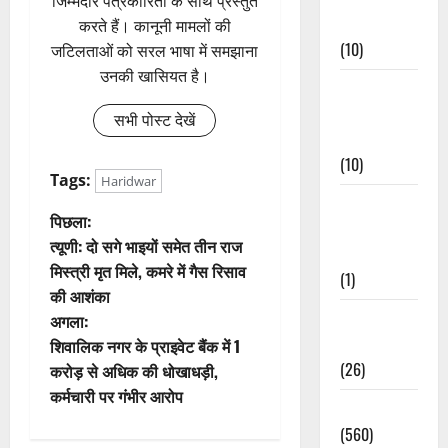
जिम्मेदार पत्रकारिता के साथ प्रस्तुत
Events
करते हैं। कानूनी मामलों की
(10)
जटिलताओं को सरल भाषा में समझाना
उनकी खासियत है।
Food &
Local
सभी पोस्ट देखें
Cuisine
(10)
Tags:
Haridwar
Food &
पो
पिछला:
Local
त्यूणी: दो सगे भाइयों समेत तीन राज
Cuisine
स्ट
मिस्त्री मृत मिले, कमरे में गैस रिसाव
(1)
की आशंका
ने
Health &
अगला:
Wellness
वि
शिवालिक नगर के प्राइवेट बैंक में 1
(26)
करोड़ से अधिक की धोखाधड़ी,
गे
कर्मचारी पर गंभीर आरोप
Local News
श
(560)