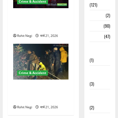
Crime & Accident
(121)
ऋषिकेश में बड़ा प्रॉपर्टी फ्रॉड!
Temples
(2)
100 रुपये के स्टांप पेपर पर NRI
Temples
(90)
की जमीन हड़पी
Travel
(47)
Rohit Negi
मार्च 21, 2026
Treks &
Adventures
(1)
Treks &
Crime & Accident
Adventures
(3)
मसूरी रोड हादसा: खाई में गिरी
थार, एक युवक की मौत—SDRF
Waterfalls &
ने दो को बचाया
Nature
(2)
Rohit Negi
मार्च 21, 2026
Waterfalls &