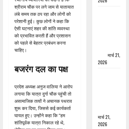
2026
श्रीराम चौक पर लगे जाम से यातायात
ऋषिकेश में
लंबे समय तक ठप रहा और लोगों को
बड़ा प्रॉपर्टी
परेशानी हुई। कुछ लोगों ने कहा कि
फ्रॉड! 100
ऐसी घटनाएं शहर की शांति व्यवस्था
रुपये के स्टांप
को प्रभावित करती हैं और प्रशासन
पेपर पर NRI
को पहले से बेहतर प्रबंधन करना
की जमीन
चाहिए।
हड़पी
मार्च 21,
2026
बजरंग दल का पक्ष
मसूरी रोड
हादसा: खाई में
प्रदेश अध्यक्ष अनुज वालिया ने आरोप
गिरी थार, एक
लगाया कि यात्रा दुर्गा चौक पहुंची तो
युवक की मौत
असामाजिक तत्वों ने अचानक पथराव
—SDRF ने
शुरू कर दिया, जिससे कई कार्यकर्ता
दो को बचाया
घायल हुए। उन्होंने कहा कि “हम
मार्च 21,
शांतिपूर्वक यात्रा निकाल रहे थे,
2026