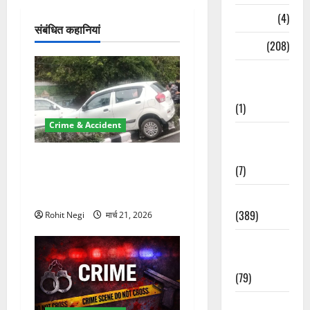
न
Naukri
(4)
संबंधित कहानियां
News
(208)
Opinion /
Editorial
(1)
Crime & Accident
Opinion &
Editorial
दून में रफ्तार का कहर! 120
(7)
Km/h थार ने स्कूटी सवारों को
कुचला, एक की मौत
Politics
(389)
Rohit Negi
मार्च 21, 2026
Sarkari
Naukri
(79)
Spirituality