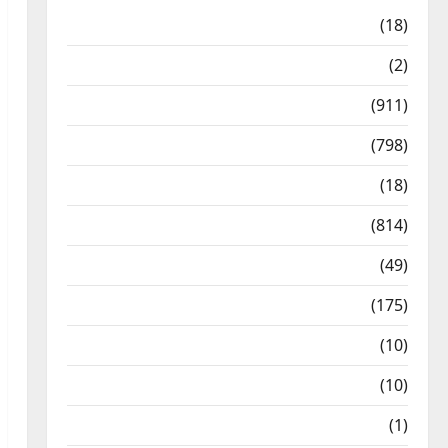
Astrology
(18)
Bizarre
(2)
Civic Issues & Development
(911)
Crime & Accident
(798)
Culture & Lifestyle
(18)
Current Affairs
(814)
Education & Exam Updates
(49)
Festivals & Events
(175)
Festivals & Events
(10)
Food & Local Cuisine
(10)
Food & Local Cuisine
(1)