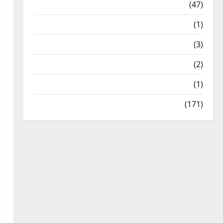
Travel
(47)
Treks & Adventures
(1)
Treks & Adventures
(3)
Waterfalls & Nature
(2)
Waterfalls & Nature
(1)
Weather Update
(171)