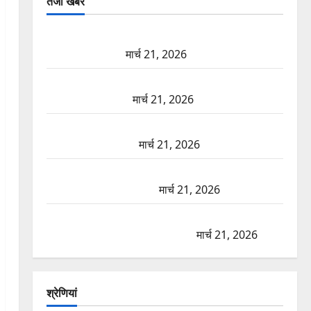
तजा खबरें
दून में रफ्तार का कहर! 120 Km/h थार ने स्कूटी सवारों को
कुचला, एक की मौत
मार्च 21, 2026
ऋषिकेश में बड़ा प्रॉपर्टी फ्रॉड! 100 रुपये के स्टांप पेपर पर
NRI की जमीन हड़पी
मार्च 21, 2026
मसूरी रोड हादसा: खाई में गिरी थार, एक युवक की मौत—
SDRF ने दो को बचाया
मार्च 21, 2026
रामझूला पुल की मरम्मत शुरू! 11 करोड़ की योजना, चारधाम
यात्रा से पहले होगा काम पूरा
मार्च 21, 2026
AIIMS ऋषिकेश के नाम पर नौकरी का झांसा! फर्जी भर्ती
विज्ञापन से युवाओं को ठगने की कोशिश
मार्च 21, 2026
श्रेणियां