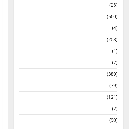
Health & Wellness
(26)
Local News
(560)
Naukri
(4)
News
(208)
Opinion / Editorial
(1)
Opinion & Editorial
(7)
Politics
(389)
Sarkari Naukri
(79)
Spirituality
(121)
Temples
(2)
Temples
(90)