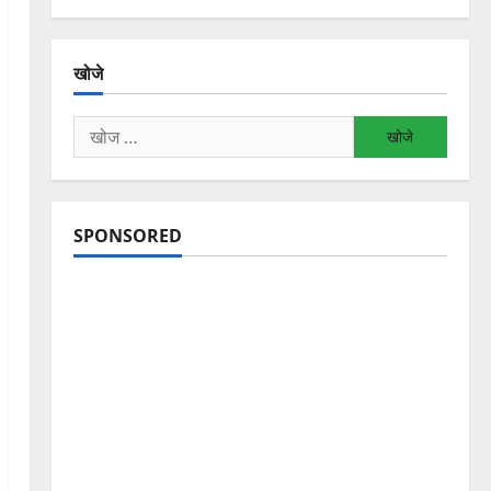
खोजे
निम्न
को
खोजें:
SPONSORED