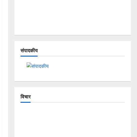
संपादकीय
विचार
The Crumbling Mountains of
Uttarakhand: Continuous Disasters in
Dehradun, Chamoli, and Joshimath —
Why Is This Destruction Repeating?