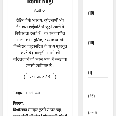
Rohit Negi
Events
Author
(10)
रोहित नेगी अपराध, दुर्घटनाओं और
Food &
नैनीताल हाईकोर्ट से जुड़ी खबरों में
Local
विशेषज्ञता रखते हैं। वह संवेदनशील
Cuisine
मामलों को संतुलित, तथ्यात्मक और
(10)
जिम्मेदार पत्रकारिता के साथ प्रस्तुत
करते हैं। कानूनी मामलों की
Food &
जटिलताओं को सरल भाषा में समझाना
Local
उनकी खासियत है।
Cuisine
(1)
सभी पोस्ट देखें
Health &
Wellness
Tags:
Haridwar
(26)
पो
पिछला:
Local News
पिथौरागढ़ में नहर टूटने से घर ढहा,
(560)
स्ट
भुवन जोशी की मौत | ओझापाली गांव में