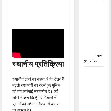
रामझूला पुल
की मरम्मत
शुरू! 11
करोड़ की
योजना,
चारधाम
यात्रा से
पहले होगा
काम पूरा
मार्च
स्थानीय प्रतिक्रिया
21, 2026
AIIMS
ऋषिकेश के
स्थानीय लोगों का कहना है कि क्षेत्र में
नाम पर
बढ़ती नशाखोरी को देखते हुए पुलिस
नौकरी का
की यह कार्रवाई सराहनीय है। कई
झांसा! फर्जी
लोगों ने कहा कि ऐसे अभियानों से
भर्ती विज्ञापन
युवाओं को नशे की गिरफ्त से बचाया
से युवाओं को
जा सकता है।