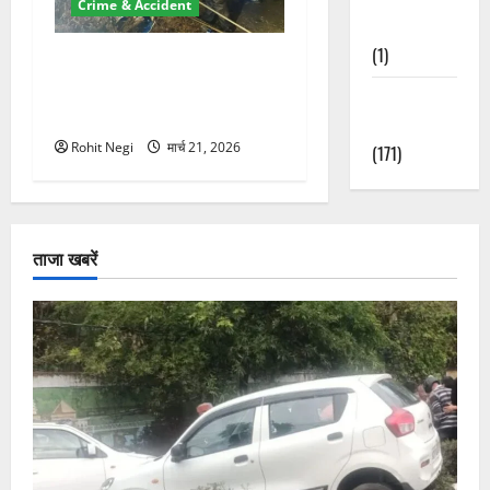
Crime & Accident
Nature
(1)
मसूरी रोड हादसा: खाई में गिरी
थार, एक युवक की मौत—SDRF
Weather
ने दो को बचाया
Update
Rohit Negi
मार्च 21, 2026
(171)
ताजा खबरें