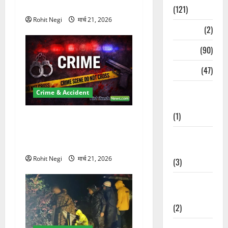
कुचला, एक की मौत
(121)
Rohit Negi
मार्च 21, 2026
Temples
(2)
Temples
(90)
Travel
(47)
Treks &
Crime & Accident
Adventures
(1)
ऋषिकेश में बड़ा प्रॉपर्टी फ्रॉड!
100 रुपये के स्टांप पेपर पर NRI
Treks &
की जमीन हड़पी
Adventures
Rohit Negi
मार्च 21, 2026
(3)
Waterfalls &
Nature
(2)
Waterfalls &