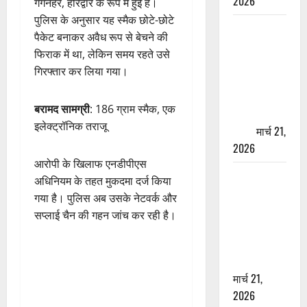
2026
गंगनहर, हरिद्वार के रूप में हुई है।
पुलिस के अनुसार यह स्मैक छोटे-छोटे
ऋषिकेश में
पैकेट बनाकर अवैध रूप से बेचने की
बड़ा प्रॉपर्टी
फिराक में था, लेकिन समय रहते उसे
फ्रॉड! 100
गिरफ्तार कर लिया गया।
रुपये के स्टांप
पेपर पर NRI
बरामद सामग्री
: 186 ग्राम स्मैक, एक
की जमीन
इलेक्ट्रॉनिक तराजू
हड़पी
मार्च 21,
2026
आरोपी के खिलाफ एनडीपीएस
मसूरी रोड
अधिनियम के तहत मुकदमा दर्ज किया
हादसा: खाई में
गया है। पुलिस अब उसके नेटवर्क और
गिरी थार, एक
सप्लाई चैन की गहन जांच कर रही है।
युवक की मौत
—SDRF ने
दो को बचाया
मार्च 21,
2026