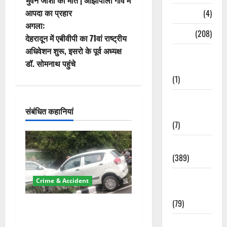
आपदा का प्रहार
Naukri
(4)
ने
अगला:
News
(208)
वि
देहरादून में एबीवीपी का 71वां राष्ट्रीय
अधिवेशन शुरू, इसरो के पूर्व अध्यक्ष
Opinion /
गे
डॉ. सोमनाथ पहुंचे
Editorial
(1)
श
Opinion &
न
संबंधित कहानियां
Editorial
(7)
Politics
(389)
Sarkari
Crime & Accident
Naukri
(79)
दून में रफ्तार का कहर! 120
Km/h थार ने स्कूटी सवारों को
Spirituality