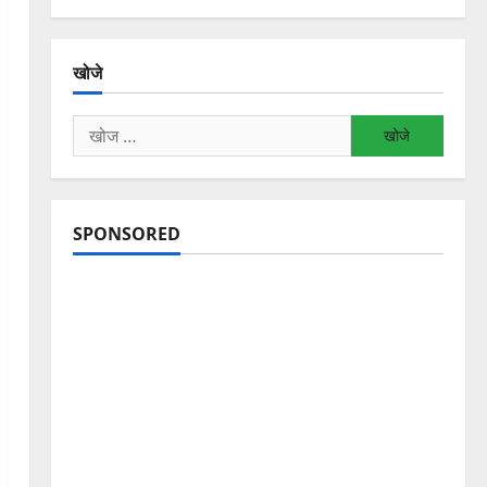
खोजे
निम्न
को
खोजें:
SPONSORED