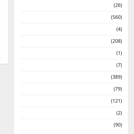
Health & Wellness
(26)
Local News
(560)
Naukri
(4)
News
(208)
Opinion / Editorial
(1)
Opinion & Editorial
(7)
Politics
(389)
Sarkari Naukri
(79)
Spirituality
(121)
Temples
(2)
Temples
(90)