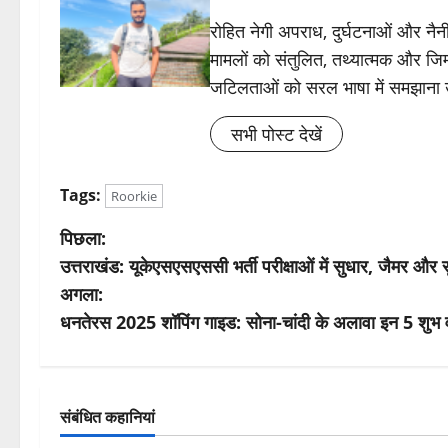
रोहित नेगी अपराध, दुर्घटनाओं और नैनीत
मामलों को संतुलित, तथ्यात्मक और जिम्
जटिलताओं को सरल भाषा में समझाना
सभी पोस्ट देखें
Tags:
Roorkie
पो
पिछला:
उत्तराखंड: यूकेएसएसएससी भर्ती परीक्षाओं में सुधार, जैमर और
स्ट
अगला:
ने
धनतेरस 2025 शॉपिंग गाइड: सोना-चांदी के अलावा इन 5 शुभ वस्त
वि
गे
संबंधित कहानियां