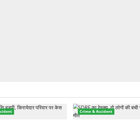
cident
Crime & Accident
़ा प्रॉपर्टी फ्रॉड! 100 रुपये के
मसूरी रोड हादसा: खाई में गिरी थ
पर NRI की जमीन हड़पी
की मौत—SDRF ने दो को बचाया