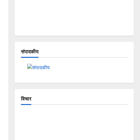
संपादकीय
विचार
The Crumbling Mountains of
Uttarakhand: Continuous Disasters in
Dehradun, Chamoli, and Joshimath —
Why Is This Destruction Repeating?