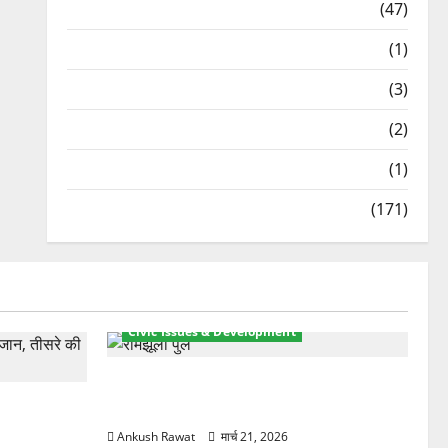
Travel
(47)
Treks & Adventures
(1)
Treks & Adventures
(3)
Waterfalls & Nature
(2)
Waterfalls & Nature
(1)
Weather Update
(171)
Civic Issues & Development
रामझूला पुल की मरम्मत शुरू! 11 करोड़ की
ार, एक युवक
योजना, चारधाम यात्रा से पहले होगा काम पूरा
Ankush Rawat
मार्च 21, 2026