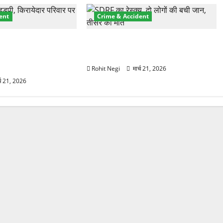
ent
Crime & Accident
प्रॉपर्टी फ्रॉड! 100
मसूरी रोड हादसा: खाई में गिरी थार, एक
 पेपर पर NRI की जमीन
युवक की मौत—SDRF ने दो को बचाया
Rohit Negi
मार्च 21, 2026
्च 21, 2026