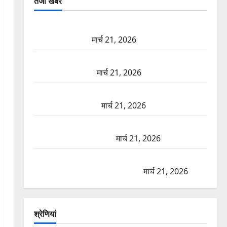
तजा खबरें
दून में रफ्तार का कहर! 120 Km/h थार ने स्कूटी सवारों को
कुचला, एक की मौत
मार्च 21, 2026
ऋषिकेश में बड़ा प्रॉपर्टी फ्रॉड! 100 रुपये के स्टांप पेपर पर
NRI की जमीन हड़पी
मार्च 21, 2026
मसूरी रोड हादसा: खाई में गिरी थार, एक युवक की मौत—
SDRF ने दो को बचाया
मार्च 21, 2026
रामझूला पुल की मरम्मत शुरू! 11 करोड़ की योजना, चारधाम
यात्रा से पहले होगा काम पूरा
मार्च 21, 2026
AIIMS ऋषिकेश के नाम पर नौकरी का झांसा! फर्जी भर्ती
विज्ञापन से युवाओं को ठगने की कोशिश
मार्च 21, 2026
श्रेणियां