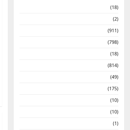
Astrology
(18)
Bizarre
(2)
Civic Issues & Development
(911)
Crime & Accident
(798)
Culture & Lifestyle
(18)
Current Affairs
(814)
Education & Exam Updates
(49)
Festivals & Events
(175)
Festivals & Events
(10)
Food & Local Cuisine
(10)
Food & Local Cuisine
(1)