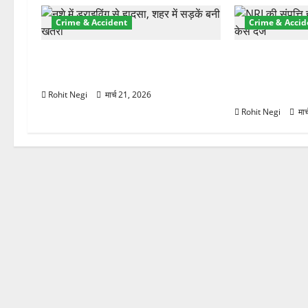
श
Crime & Accident
Crime & Accid
न
दून में रफ्तार का कहर! 120 Km/h थार
ऋषिकेश में बड़ा 
ने स्कूटी सवारों को कुचला, एक की मौत
रुपये के स्टांप
हड़पी
Rohit Negi
मार्च 21, 2026
Rohit Negi
मार