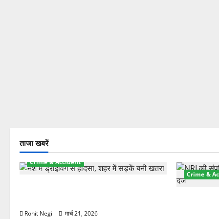
ताजा खबरें
Crime & Accident
Crime & Ac
दून में रफ्तार का कहर! 120 Km/h थार ने
स्कूटी सवारों को कुचला, एक की मौत
ऋषिकेश में बड
स्टांप पेपर 
Rohit Negi
मार्च 21, 2026