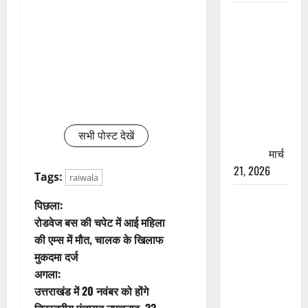
रामझूला पुल
की मरम्मत
शुरू! 11
करोड़ की
योजना,
चारधाम
यात्रा से
पहले होगा
सभी पोस्ट देखें
काम पूरा
मार्च
21, 2026
Tags:
raiwala
AIIMS
पो
पिछला:
ऋषिकेश के
रोडवेज बस की चपेट में आई महिला
स्ट
नाम पर
की एम्स में मौत, चालक के खिलाफ
नौकरी का
मुकदमा दर्ज
ने
झांसा! फर्जी
अगला:
भर्ती विज्ञापन
वि
उत्तराखंड में 20 नवंबर को होंगे
से युवाओं को