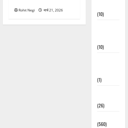
ने दो को बचाया
Events
Rohit Negi
मार्च 21, 2026
(10)
Food &
Local
Cuisine
(10)
Food &
Local
Cuisine
(1)
Health &
Wellness
(26)
Local News
(560)