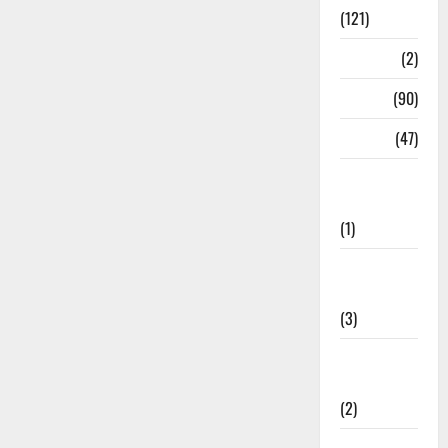
(121)
Temples
(2)
Temples
(90)
Travel
(47)
Treks &
Adventures
(1)
Treks &
Adventures
(3)
Waterfalls &
Nature
(2)
Waterfalls &