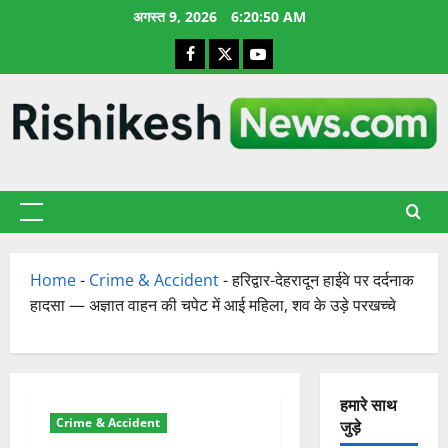
छोड़कर
अगस्त 9, 2026
6:20:51 AM
सामग्री
Facebook
X
YouTube
पर
जाएँ
प्राथमिक
सूची
Home
-
Crime & Accident
-
हरिद्वार-देहरादून हाईवे पर दर्दनाक
हादसा — अज्ञात वाहन की चपेट में आई महिला, शव के उड़े परखच्चे
हमारे साथ
Crime & Accident
जुड़े