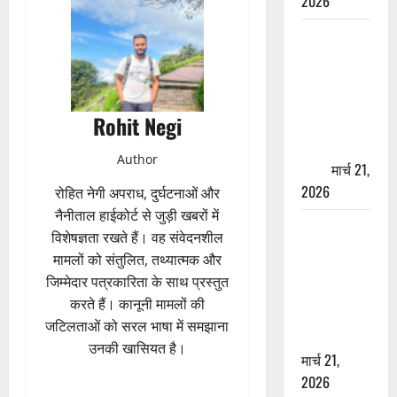
2026
ऋषिकेश में
बड़ा प्रॉपर्टी
फ्रॉड! 100
रुपये के स्टांप
Rohit Negi
पेपर पर NRI
की जमीन
Author
हड़पी
मार्च 21,
2026
रोहित नेगी अपराध, दुर्घटनाओं और
नैनीताल हाईकोर्ट से जुड़ी खबरों में
मसूरी रोड
विशेषज्ञता रखते हैं। वह संवेदनशील
हादसा: खाई में
मामलों को संतुलित, तथ्यात्मक और
गिरी थार, एक
जिम्मेदार पत्रकारिता के साथ प्रस्तुत
युवक की मौत
करते हैं। कानूनी मामलों की
—SDRF ने
जटिलताओं को सरल भाषा में समझाना
दो को बचाया
उनकी खासियत है।
मार्च 21,
2026