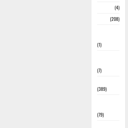
Naukri
(4)
News
(208)
Opinion /
Editorial
(1)
Opinion &
Editorial
(7)
Politics
(389)
Sarkari
Naukri
(79)
Spirituality