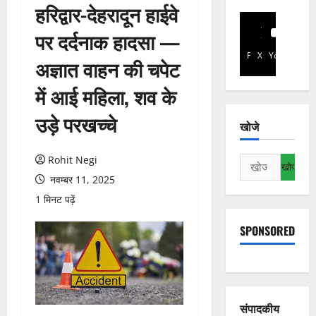
हरिद्वार-देहरादून हाईवे
पर दर्दनाक हादसा —
Facebook
X
YouTube
अज्ञात वाहन की चपेट
में आई महिला, शव के
उड़े परखच्चे
खोजे
Rohit Negi
निम्न
को
नवम्बर 11, 2025
खोजें:
1 मिनट पढ़ें
SPONSORED
संपादकीय