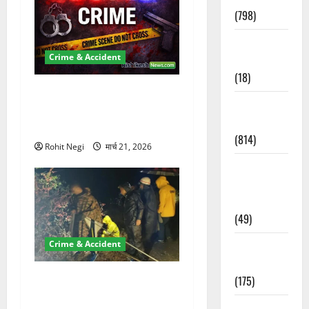
(798)
Culture &
Crime & Accident
Lifestyle
(18)
ऋषिकेश में बड़ा प्रॉपर्टी फ्रॉड!
Current
100 रुपये के स्टांप पेपर पर NRI
Affairs
की जमीन हड़पी
(814)
Rohit Negi
मार्च 21, 2026
Education &
Exam
Updates
(49)
Crime & Accident
Festivals &
Events
मसूरी रोड हादसा: खाई में गिरी
(175)
थार, एक युवक की मौत—SDRF
Festivals &