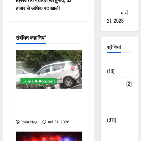
त्रिस्तरीय पंचायत उपचुनाव, 33
ठगने की
गे
हजार से अधिक पद खाली
कोशिश
मार्च
श
21, 2026
न
संबंधित कहानियां
श्रेणियां
Astrology
(18)
Crime & Accident
Bizarre
(2)
Civic Issues
दून में रफ्तार का कहर! 120
&
Km/h थार ने स्कूटी सवारों को
Development
कुचला, एक की मौत
(911)
Rohit Negi
मार्च 21, 2026
Crime &
Accident