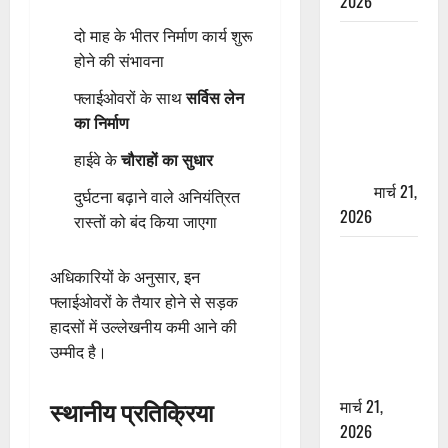
2026
दो माह के भीतर निर्माण कार्य शुरू
ऋषिकेश में
होने की संभावना
बड़ा प्रॉपर्टी
फ्रॉड! 100
फ्लाईओवरों के साथ
सर्विस लेन
रुपये के स्टांप
का निर्माण
पेपर पर NRI
हाईवे के
चौराहों का सुधार
की जमीन
हड़पी
मार्च 21,
दुर्घटना बढ़ाने वाले अनियंत्रित
2026
रास्तों को बंद किया जाएगा
मसूरी रोड
अधिकारियों के अनुसार, इन
हादसा: खाई में
फ्लाईओवरों के तैयार होने से सड़क
गिरी थार, एक
हादसों में उल्लेखनीय कमी आने की
युवक की मौत
उम्मीद है।
—SDRF ने
दो को बचाया
स्थानीय प्रतिक्रिया
मार्च 21,
2026