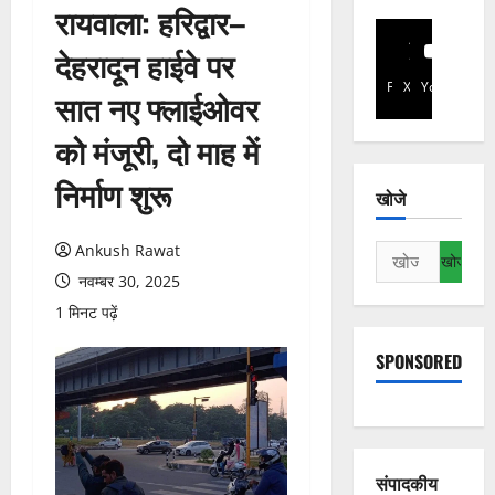
रायवाला: हरिद्वार–
देहरादून हाईवे पर
Facebook
X
YouTube
सात नए फ्लाईओवर
को मंजूरी, दो माह में
निर्माण शुरू
खोजे
Ankush Rawat
निम्न
को
नवम्बर 30, 2025
खोजें:
1 मिनट पढ़ें
SPONSORED
संपादकीय