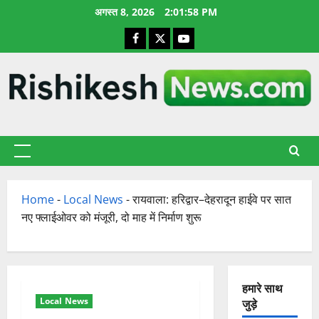
छोड़कर
अगस्त 8, 2026
2:01:59 PM
सामग्री
Facebook
X
YouTube
पर
जाएँ
प्राथमिक
सूची
Home
-
Local News
-
रायवाला: हरिद्वार–देहरादून हाईवे पर सात
नए फ्लाईओवर को मंजूरी, दो माह में निर्माण शुरू
हमारे साथ
Local News
जुड़े