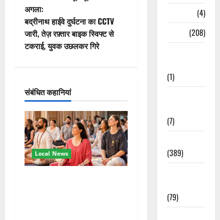
ने
अगला:
Naukri
(4)
वि
बद्रीनाथ हाईवे दुर्घटना का CCTV
News
(208)
जारी, तेज़ रफ़्तार बाइक स्विफ्ट से
गे
टकराई, युवक उछलकर गिरे
Opinion /
श
Editorial
(1)
न
संबंधित कहानियां
Opinion &
Editorial
(7)
Politics
(389)
Local News
Sarkari
अंतरराष्ट्रीय योग महोत्सव में
Naukri
तीसरे दिन योग की गहराई, साधकों
(79)
ने सीखी प्राणायाम और मेडिटेशन
तकनीक
Spirituality