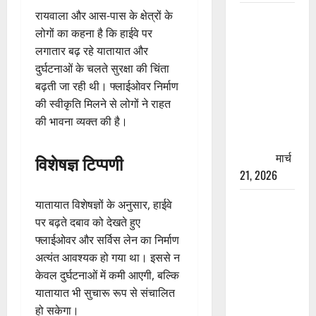
रायवाला और आस-पास के क्षेत्रों के
रामझूला पुल
लोगों का कहना है कि हाईवे पर
की मरम्मत
लगातार बढ़ रहे यातायात और
शुरू! 11
दुर्घटनाओं के चलते सुरक्षा की चिंता
करोड़ की
बढ़ती जा रही थी। फ्लाईओवर निर्माण
योजना,
की स्वीकृति मिलने से लोगों ने राहत
चारधाम
की भावना व्यक्त की है।
यात्रा से
पहले होगा
काम पूरा
मार्च
विशेषज्ञ टिप्पणी
21, 2026
AIIMS
यातायात विशेषज्ञों के अनुसार, हाईवे
ऋषिकेश के
पर बढ़ते दबाव को देखते हुए
नाम पर
फ्लाईओवर और सर्विस लेन का निर्माण
नौकरी का
अत्यंत आवश्यक हो गया था। इससे न
झांसा! फर्जी
केवल दुर्घटनाओं में कमी आएगी, बल्कि
भर्ती विज्ञापन
यातायात भी सुचारू रूप से संचालित
से युवाओं को
हो सकेगा।