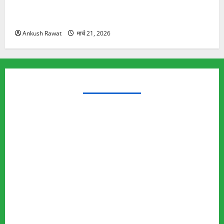
रामझूला पुल की मरम्मत शुरू! 11 करोड़ की योजना, चारधाम
यात्रा से पहले होगा काम पूरा
Ankush Rawat
मार्च 21, 2026
TRENDING TOPICS
Rishikesh Land Protest
Ankita Bhandari Murder Case
Wildlife Conflict
Leopard Attack
Bear Attack
Elephant Attack
Articles
Sukhwant Singh Suicide Case
Save Auli