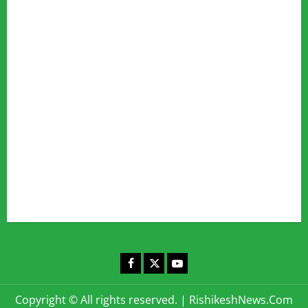
Advertise
Our Team
Fact Checking Policy
Disclaimer
Editorial Policy
Privacy Policy
Cookies Policy
Corrections & Complaints Policy
Corrections & Grievance Redressal Policy
Terms & Condition
Advertising & Sponsored Content Policy
Contact Us
Facebook
X
YouTube
Copyright © All rights reserved.
|
RishikeshNews.Com