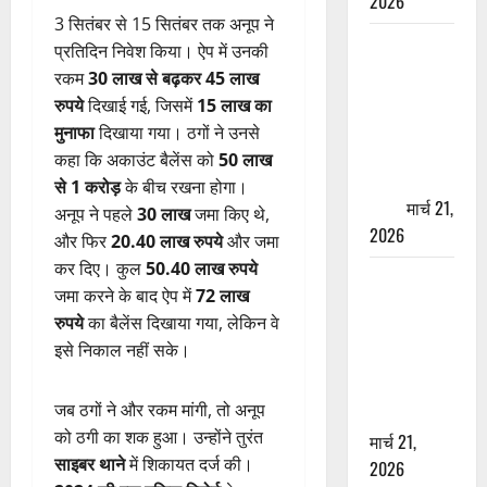
2026
3 सितंबर से 15 सितंबर तक अनूप ने
ऋषिकेश में
प्रतिदिन निवेश किया। ऐप में उनकी
बड़ा प्रॉपर्टी
रकम
30 लाख से बढ़कर 45 लाख
फ्रॉड! 100
रुपये
दिखाई गई, जिसमें
15 लाख का
रुपये के स्टांप
मुनाफा
दिखाया गया। ठगों ने उनसे
पेपर पर NRI
कहा कि अकाउंट बैलेंस को
50 लाख
की जमीन
से 1 करोड़
के बीच रखना होगा।
हड़पी
मार्च 21,
अनूप ने पहले
30 लाख
जमा किए थे,
2026
और फिर
20.40 लाख रुपये
और जमा
कर दिए। कुल
50.40 लाख रुपये
मसूरी रोड
जमा करने के बाद ऐप में
72 लाख
हादसा: खाई में
रुपये
का बैलेंस दिखाया गया, लेकिन वे
गिरी थार, एक
इसे निकाल नहीं सके।
युवक की मौत
—SDRF ने
जब ठगों ने और रकम मांगी, तो अनूप
दो को बचाया
को ठगी का शक हुआ। उन्होंने तुरंत
मार्च 21,
साइबर थाने
में शिकायत दर्ज की।
2026