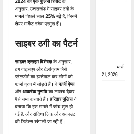
2024 की एक पुलिस रिपोर्ट
के
रामझूला पुल
अनुसार, उत्तराखंड में साइबर ठगी के
की मरम्मत
मामले पिछले साल
25% बढ़े
हैं, जिनमें
शुरू! 11
शेयर मार्केट स्कैम प्रमुख हैं।
करोड़ की
योजना,
साइबर ठगी का पैटर्न
चारधाम
यात्रा से
पहले होगा
साइबर क्राइम विशेषज्ञ
के अनुसार,
काम पूरा
मार्च
ठग वाट्सएप और टेलीग्राम जैसे
21, 2026
प्लेटफॉर्म का इस्तेमाल कर लोगों को
फर्जी ग्रुप में जोड़ते हैं। वे
फर्जी ऐप्स
AIIMS
और
आकर्षक मुनाफे
का लालच देकर
ऋषिकेश के
पैसे जमा करवाते हैं।
हरिद्वार पुलिस
ने
नाम पर
बताया कि इस मामले में जांच शुरू हो
नौकरी का
गई है, और संदिग्ध लिंक और अकाउंट
झांसा! फर्जी
की डिटेल्स खंगाली जा रही हैं।
भर्ती विज्ञापन
से युवाओं को