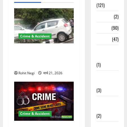
(121)
Temples
(2)
Temples
(90)
Crime & Accident
Travel
(47)
Treks &
दून में रफ्तार का कहर! 120
Adventures
Km/h थार ने स्कूटी सवारों को
(1)
कुचला, एक की मौत
Rohit Negi
मार्च 21, 2026
Treks &
Adventures
(3)
Waterfalls &
Nature
Crime & Accident
(2)
Waterfalls &