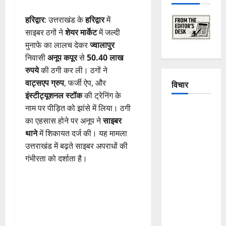
हरिद्वार
: उत्तराखंड के
हरिद्वार
में
साइबर ठगों ने
शेयर मार्केट
में जल्दी
मुनाफे का लालच देकर
ज्वालापुर
निवासी
अनूप कपूर
से
50.40 लाख
रुपये
की ठगी कर ली। ठगों ने
वाट्सएप ग्रुप
, फर्जी ऐप, और
विचार
इंस्टीट्यूशनल स्टॉक
की ट्रेनिंग के
नाम पर पीड़ित को झांसे में लिया। ठगी
The
का एहसास होने पर अनूप ने
साइबर
Crumbling
थाने
में शिकायत दर्ज की। यह मामला
Mountains
उत्तराखंड में बढ़ते साइबर अपराधों की
of
गंभीरता को दर्शाता है।
Uttarakhand:
Continuous
Disasters in
Dehradun,
Chamoli,
and