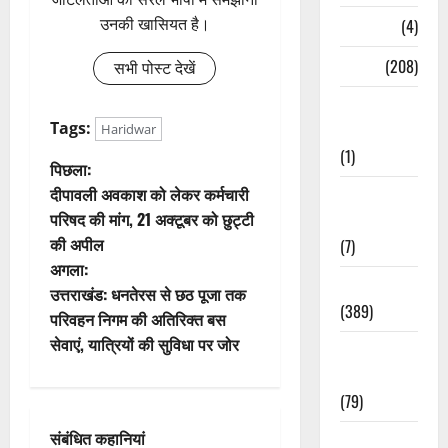
उनकी खासियत है।
Naukri
(4)
News
(208)
सभी पोस्ट देखें
Opinion /
Tags:
Editorial
Haridwar
(1)
पो
पिछला:
दीपावली अवकाश को लेकर कर्मचारी
Opinion &
स्ट
परिषद की मांग, 21 अक्टूबर को छुट्टी
Editorial
की अपील
(7)
ने
अगला:
Politics
वि
उत्तराखंड: धनतेरस से छठ पूजा तक
(389)
परिवहन निगम की अतिरिक्त बस
गे
सेवाएं, यात्रियों की सुविधा पर जोर
Sarkari
श
Naukri
(79)
न
संबंधित कहानियां
Spirituality