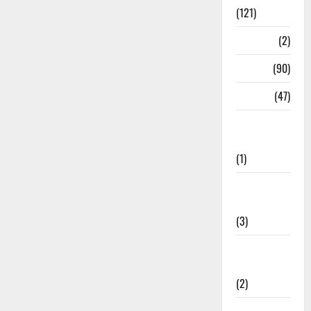
(121)
Temples
(2)
Temples
(90)
Travel
(47)
Treks &
Adventures
(1)
Treks &
Adventures
(3)
Waterfalls &
Nature
(2)
Waterfalls &