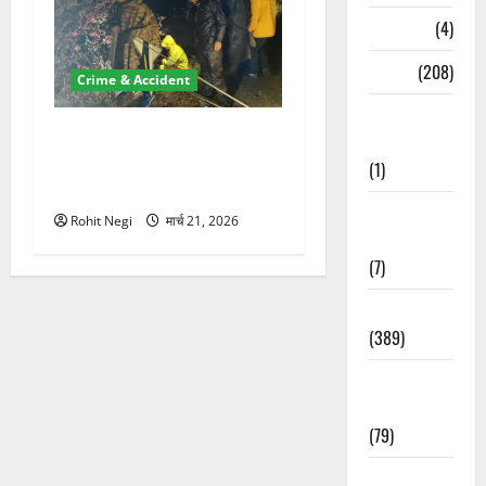
Naukri
(4)
News
(208)
Crime & Accident
Opinion /
मसूरी रोड हादसा: खाई में गिरी
Editorial
थार, एक युवक की मौत—SDRF
(1)
ने दो को बचाया
Opinion &
Rohit Negi
मार्च 21, 2026
Editorial
(7)
Politics
(389)
Sarkari
Naukri
(79)
Spirituality