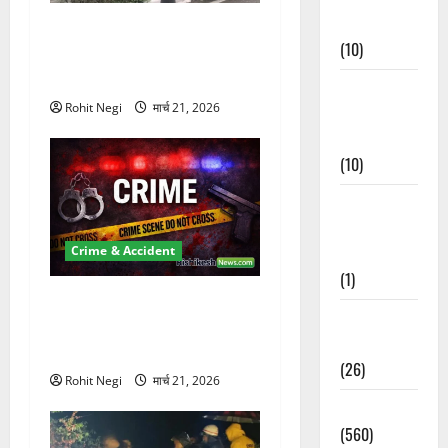
Events
दून में रफ्तार का कहर! 120
(10)
Km/h थार ने स्कूटी सवारों को
कुचला, एक की मौत
Food &
Rohit Negi
मार्च 21, 2026
Local
Cuisine
(10)
Food &
Local
Crime & Accident
Cuisine
(1)
ऋषिकेश में बड़ा प्रॉपर्टी फ्रॉड!
Health &
100 रुपये के स्टांप पेपर पर NRI
Wellness
की जमीन हड़पी
(26)
Rohit Negi
मार्च 21, 2026
Local News
(560)