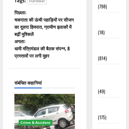
Tags:
Haridwar
(798)
पो
पिछला:
Culture &
चकराता की ऊंची पहाड़ियों पर सीजन
स्ट
Lifestyle
का दूसरा हिमपात, ग्रामीण इलाकों में
(18)
बढ़ीं मुश्किलें
ने
अगला:
Current
वि
धामी मंत्रिमंडल की बैठक संपन्न, 8
Affairs
प्रस्तावों पर लगी मुहर
(814)
गे
Education &
श
Exam
संबंधित कहानियां
Updates
न
(49)
Festivals &
Events
(175)
Crime & Accident
Festivals &