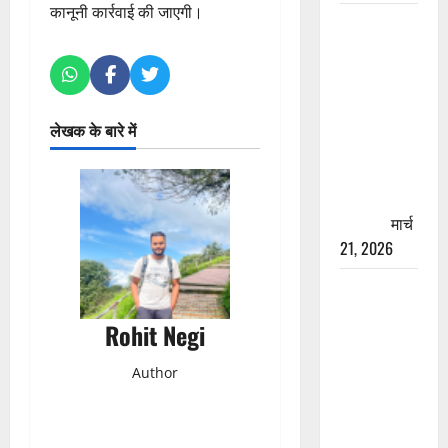
कानूनी कार्रवाई की जाएगी।
रामझूला पुल
की मरम्मत
शुरू! 11
करोड़ की
योजना,
लेखक के बारे में
चारधाम
यात्रा से
पहले होगा
काम पूरा
मार्च
21, 2026
AIIMS
ऋषिकेश के
Rohit Negi
नाम पर
नौकरी का
Author
झांसा! फर्जी
भर्ती विज्ञापन
से युवाओं को