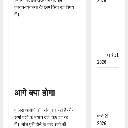
2026
स्थानों पर इस तरह की घटनाएं
कानून-व्यवस्था के लिए चिंता का विषय
ऋषिकेश में
हैं।
बड़ा प्रॉपर्टी
फ्रॉड! 100
रुपये के स्टांप
पेपर पर NRI
की जमीन
हड़पी
मार्च 21,
2026
मसूरी रोड
हादसा: खाई में
गिरी थार, एक
आगे क्या होगा
युवक की मौत
—SDRF ने
दो को बचाया
पुलिस आरोपों की जांच कर रही है और
मार्च 21,
सभी पक्षों के बयान दर्ज किए जा रहे
2026
हैं। जांच पूरी होने के बाद आगे की