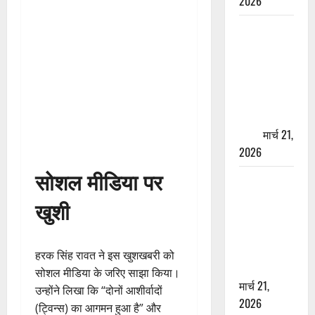
2026
ऋषिकेश में
बड़ा प्रॉपर्टी
फ्रॉड! 100
रुपये के स्टांप
पेपर पर NRI
की जमीन
हड़पी
मार्च 21,
2026
सोशल मीडिया पर
मसूरी रोड
हादसा: खाई में
खुशी
गिरी थार, एक
युवक की मौत
—SDRF ने
हरक सिंह रावत ने इस खुशखबरी को
दो को बचाया
सोशल मीडिया के जरिए साझा किया।
मार्च 21,
उन्होंने लिखा कि “दोनों आशीर्वादों
2026
(ट्विन्स) का आगमन हुआ है” और