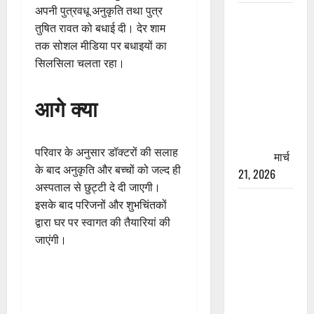
अपनी पुत्रवधू अनुकृति तथा पुत्र
रामझूला पुल
तुषित रावत को बधाई दी। देर शाम
की मरम्मत
तक सोशल मीडिया पर बधाइयों का
शुरू! 11
सिलसिला चलता रहा।
करोड़ की
योजना,
आगे क्या
चारधाम
यात्रा से
पहले होगा
परिवार के अनुसार डॉक्टरों की सलाह
काम पूरा
मार्च
के बाद अनुकृति और बच्चों को जल्द ही
21, 2026
अस्पताल से छुट्टी दे दी जाएगी।
AIIMS
इसके बाद परिजनों और शुभचिंतकों
ऋषिकेश के
द्वारा घर पर स्वागत की तैयारियां की
नाम पर
जाएंगी।
नौकरी का
झांसा! फर्जी
भर्ती विज्ञापन
से युवाओं को