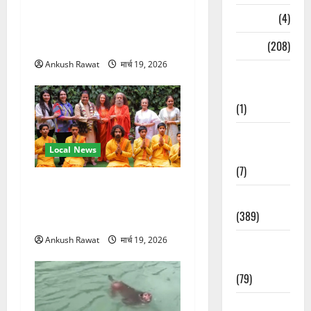
तीसरे दिन योग की गहराई, साधकों
Naukri
(4)
ने सीखी प्राणायाम और मेडिटेशन
तकनीक
News
(208)
Ankush Rawat
मार्च 19, 2026
Opinion /
Editorial
(1)
Opinion &
Local News
Editorial
(7)
परमार्थ निकेतन पहुंचे अनूप
Politics
जलोटा, गंगा आरती में लिया भाग,
(389)
स्वामी चिदानंद से मुलाकात
Ankush Rawat
मार्च 19, 2026
Sarkari
Naukri
(79)
Spirituality