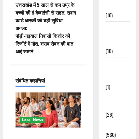
उत्तराखंड में 5 साल से कम उम्र के
Events
स्ट
बच्चों की ई-केवाईसी से राहत, राशन
(10)
कार्ड धारकों को बड़ी सुविधा
ने
Food &
अगला:
वि
Local
पौड़ी-गढ़वाल निवासी किशोर की
Cuisine
रिजॉर्ट में मौत, शराब सेवन की बात
गे
(10)
आई सामने
श
Food &
Local
न
Cuisine
संबंधित कहानियां
(1)
Health &
Wellness
(26)
Local News
Local News
(560)
अंतरराष्ट्रीय योग महोत्सव में