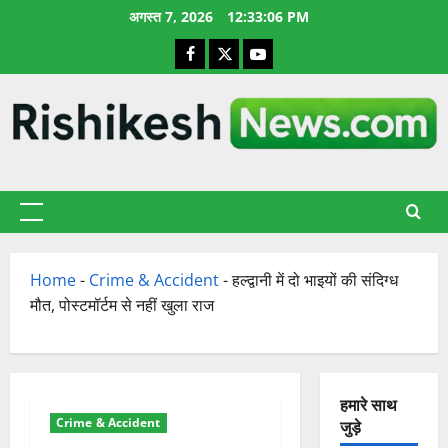
छोड़कर
अगस्त 7, 2026
12:33:06 PM
सामग्री
Facebook
X
YouTube
पर
जाएँ
प्राथमिक
सूची
Home
-
Crime & Accident
-
हल्द्वानी में दो भाइयों की संदिग्ध
मौत, पोस्टमॉर्टम से नहीं खुला राज
हमारे साथ
Crime & Accident
जुड़े