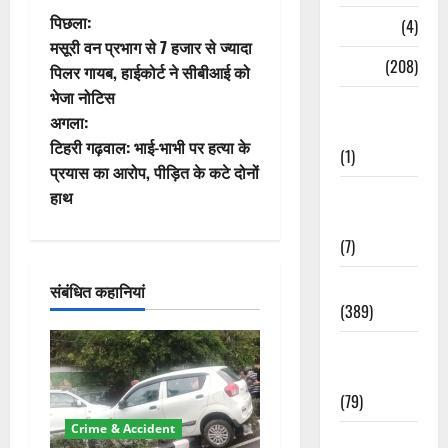
पो
पिछला:
Naukri
(4)
मसूरी वन प्रभाग से 7 हजार से ज्यादा
स्ट
News
(208)
पिलर गायब, हाईकोर्ट ने सीबीआई को
भेजा नोटिस
ने
Opinion /
अगला:
Editorial
वि
टिहरी गढ़वाल: भाई-भाभी पर हत्या के
(1)
प्रयास का आरोप, पीड़ित के कटे दोनों
गे
Opinion &
हाथ
Editorial
श
(7)
न
Politics
संबंधित कहानियां
(389)
Sarkari
Naukri
(79)
Crime & Accident
Spirituality