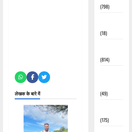
(798)
Culture &
Lifestyle
(18)
Current
Affairs
(814)
Education &
Exam
Updates
लेखक के बारे में
(49)
Festivals &
Events
(175)
Festivals &