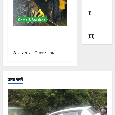
Nature
(1)
Crime & Accident
Weather
Update
मसूरी रोड हादसा: खाई में गिरी
(171)
थार, एक युवक की मौत—SDRF
ने दो को बचाया
Rohit Negi
मार्च 21, 2026
ताजा खबरें