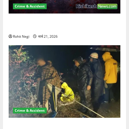
Crime & Accident
ऋषिकेश में बड़ा प्रॉपर्टी फ्रॉड! 100 रुपये के स्टांप पेपर पर
NRI की जमीन हड़पी
Rohit Negi
मार्च 21, 2026
Crime & Accident
मसूरी रोड हादसा: खाई में गिरी थार, एक युवक की मौत—SDRF