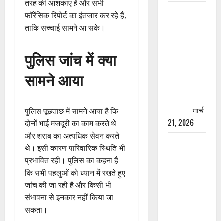
तरह की आशंकाएं हैं और सभी
रामझूला पुल
फॉरेंसिक रिपोर्ट का इंतजार कर रहे हैं,
की मरम्मत
ताकि सच्चाई सामने आ सके।
शुरू! 11
करोड़ की
पुलिस जांच में क्या
योजना,
चारधाम
सामने आया
यात्रा से
पहले होगा
काम पूरा
मार्च
पुलिस पूछताछ में सामने आया है कि
21, 2026
दोनों भाई मजदूरी का काम करते थे
और शराब का अत्यधिक सेवन करते
AIIMS
थे। इसी कारण पारिवारिक स्थिति भी
ऋषिकेश के
प्रभावित रही। पुलिस का कहना है
नाम पर
कि सभी पहलुओं को ध्यान में रखते हुए
नौकरी का
जांच की जा रही है और किसी भी
झांसा! फर्जी
संभावना से इनकार नहीं किया जा
भर्ती विज्ञापन
सकता।
से युवाओं को