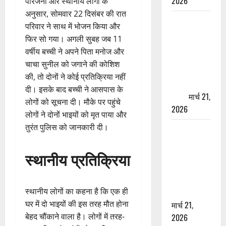
2026
परिजनों और स्थानीय लोगों के
अनुसार, सोमवार 22 दिसंबर की रात
ऋषिकेश में
परिवार ने साथ में भोजन किया और
बड़ा प्रॉपर्टी
फिर सो गया। अगली सुबह जब 11
फ्रॉड! 100
वर्षीय बच्ची ने अपने पिता मनोज और
रुपये के स्टांप
चाचा सुनील को जगाने की कोशिश
पेपर पर NRI
की, तो दोनों ने कोई प्रतिक्रिया नहीं
की जमीन
दी। इसके बाद बच्ची ने आसपास के
हड़पी
मार्च 21,
लोगों को सूचना दी। मौके पर पहुंचे
2026
लोगों ने दोनों भाइयों को मृत पाया और
तुरंत पुलिस को जानकारी दी।
मसूरी रोड
हादसा: खाई में
स्थानीय प्रतिक्रिया
गिरी थार, एक
युवक की मौत
—SDRF ने
स्थानीय लोगों का कहना है कि एक ही
दो को बचाया
घर में दो भाइयों की इस तरह मौत होना
मार्च 21,
बेहद चौंकाने वाला है। लोगों में तरह-
2026