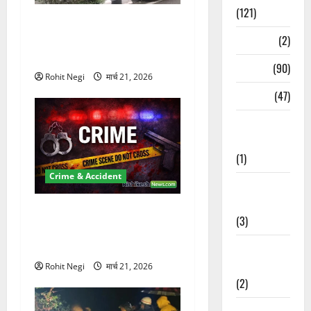
(121)
दून में रफ्तार का कहर! 120
Km/h थार ने स्कूटी सवारों को
Temples
(2)
कुचला, एक की मौत
Temples
(90)
Rohit Negi
मार्च 21, 2026
Travel
(47)
Treks &
Adventures
(1)
Crime & Accident
Treks &
Adventures
ऋषिकेश में बड़ा प्रॉपर्टी फ्रॉड!
(3)
100 रुपये के स्टांप पेपर पर NRI
की जमीन हड़पी
Waterfalls &
Nature
Rohit Negi
मार्च 21, 2026
(2)
Waterfalls &