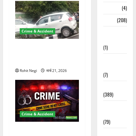
Naukri
(4)
News
(208)
Opinion /
Crime & Accident
Editorial
दून में रफ्तार का कहर! 120
(1)
Km/h थार ने स्कूटी सवारों को
Opinion &
कुचला, एक की मौत
Editorial
Rohit Negi
मार्च 21, 2026
(7)
Politics
(389)
Sarkari
Naukri
Crime & Accident
(79)
ऋषिकेश में बड़ा प्रॉपर्टी फ्रॉड!
Spirituality