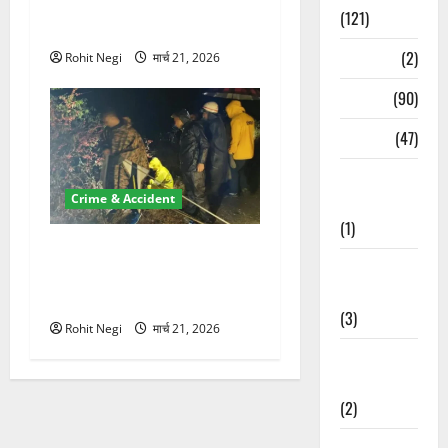
100 रुपये के स्टांप पेपर पर NRI
(121)
की जमीन हड़पी
Temples
(2)
Rohit Negi
मार्च 21, 2026
Temples
(90)
Travel
(47)
Treks &
Crime & Accident
Adventures
(1)
मसूरी रोड हादसा: खाई में गिरी
Treks &
थार, एक युवक की मौत—SDRF
Adventures
ने दो को बचाया
(3)
Rohit Negi
मार्च 21, 2026
Waterfalls &
Nature
(2)
Waterfalls &