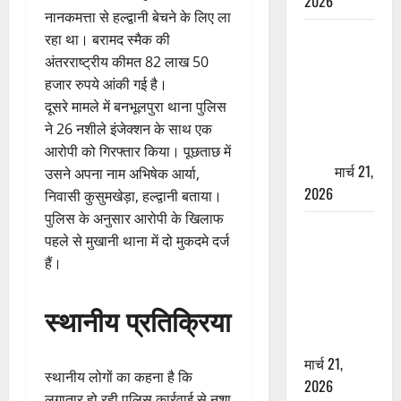
2026
नानकमत्ता से हल्द्वानी बेचने के लिए ला
ऋषिकेश में
रहा था। बरामद स्मैक की
बड़ा प्रॉपर्टी
अंतरराष्ट्रीय कीमत 82 लाख 50
फ्रॉड! 100
हजार रुपये आंकी गई है।
रुपये के स्टांप
दूसरे मामले में बनभूलपुरा थाना पुलिस
पेपर पर NRI
ने 26 नशीले इंजेक्शन के साथ एक
की जमीन
आरोपी को गिरफ्तार किया। पूछताछ में
हड़पी
मार्च 21,
उसने अपना नाम अभिषेक आर्या,
2026
निवासी कुसुमखेड़ा, हल्द्वानी बताया।
पुलिस के अनुसार आरोपी के खिलाफ
मसूरी रोड
पहले से मुखानी थाना में दो मुकदमे दर्ज
हादसा: खाई में
हैं।
गिरी थार, एक
युवक की मौत
स्थानीय प्रतिक्रिया
—SDRF ने
दो को बचाया
मार्च 21,
स्थानीय लोगों का कहना है कि
2026
लगातार हो रही पुलिस कार्रवाई से नशा