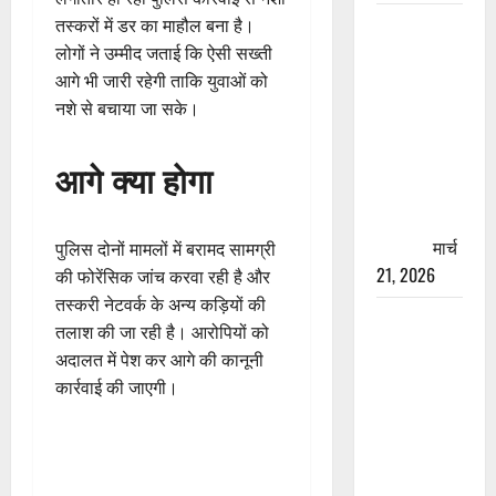
रामझूला पुल
तस्करों में डर का माहौल बना है।
की मरम्मत
लोगों ने उम्मीद जताई कि ऐसी सख्ती
शुरू! 11
आगे भी जारी रहेगी ताकि युवाओं को
करोड़ की
नशे से बचाया जा सके।
योजना,
चारधाम
आगे क्या होगा
यात्रा से
पहले होगा
काम पूरा
मार्च
पुलिस दोनों मामलों में बरामद सामग्री
21, 2026
की फोरेंसिक जांच करवा रही है और
तस्करी नेटवर्क के अन्य कड़ियों की
AIIMS
तलाश की जा रही है। आरोपियों को
ऋषिकेश के
अदालत में पेश कर आगे की कानूनी
नाम पर
कार्रवाई की जाएगी।
नौकरी का
झांसा! फर्जी
भर्ती विज्ञापन
से युवाओं को