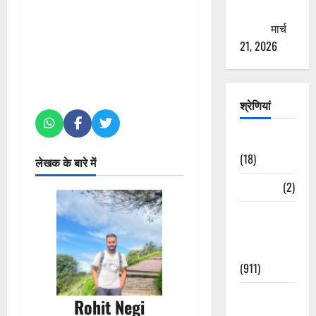
ठगने की
कोशिश
मार्च
21, 2026
श्रेणियां
Astrology
(18)
लेखक के बारे में
Bizarre
(2)
Civic Issues
&
Development
(911)
Crime &
Rohit Negi
Accident