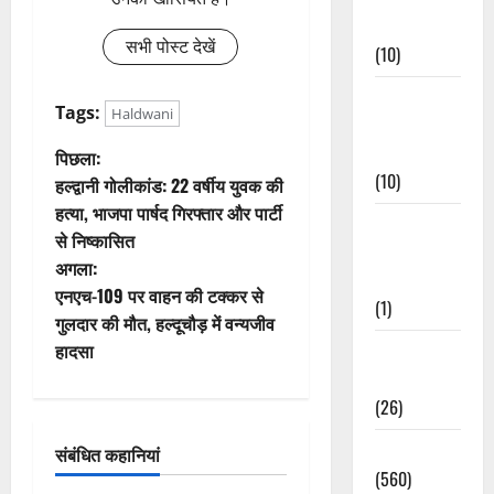
Events
सभी पोस्ट देखें
(10)
Food &
Tags:
Haldwani
Local
Cuisine
पो
पिछला:
(10)
हल्द्वानी गोलीकांड: 22 वर्षीय युवक की
स्ट
हत्या, भाजपा पार्षद गिरफ्तार और पार्टी
Food &
से निष्कासित
ने
Local
अगला:
Cuisine
वि
एनएच-109 पर वाहन की टक्कर से
(1)
गुलदार की मौत, हल्दूचौड़ में वन्यजीव
गे
हादसा
Health &
Wellness
श
(26)
न
Local News
संबंधित कहानियां
(560)