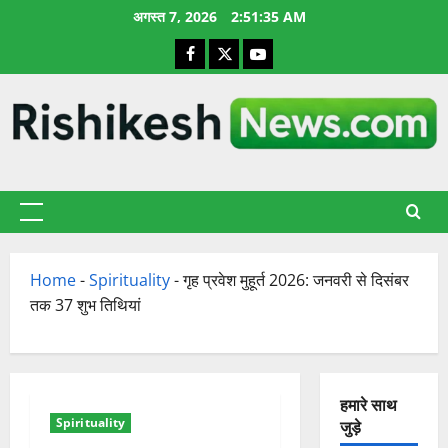
छोड़कर
अगस्त 7, 2026
2:51:36 AM
सामग्री
Facebook
X
YouTube
पर
जाएँ
प्राथमिक
सूची
Home
-
Spirituality
-
गृह प्रवेश मुहूर्त 2026: जनवरी से दिसंबर
तक 37 शुभ तिथियां
हमारे साथ
Spirituality
जुड़े