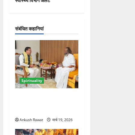
गे
स्वास्थ्य विभाग अलर्ट
श
न
संबंधित कहानियां
Spirituality
ऋषिकेश में सीएम धामी ने श्री
श्री रविशंकर से की मुलाकात,
आध्यात्मिक विकास पर हुई चर्चा
Ankush Rawat
मार्च 19, 2026