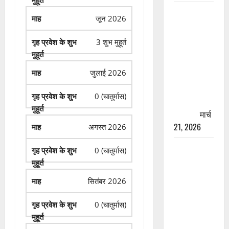
रामझूला पुल
जून 2026
की मरम्मत
शुरू! 11
3 शुभ मुहूर्त
करोड़ की
योजना,
जुलाई 2026
चारधाम
यात्रा से
0 (चातुर्मास)
पहले होगा
काम पूरा
मार्च
21, 2026
अगस्त 2026
AIIMS
0 (चातुर्मास)
ऋषिकेश के
नाम पर
सितंबर 2026
नौकरी का
झांसा! फर्जी
0 (चातुर्मास)
भर्ती विज्ञापन
से युवाओं को