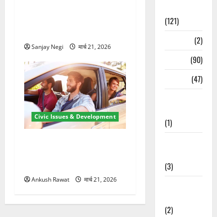
में बिजली व्यवस्था मजबूत करने
Spirituality
के लिए 21.51 करोड़ की योजना
(121)
मंजूर
Temples
(2)
Sanjay Negi
मार्च 21, 2026
Temples
(90)
Travel
(47)
Treks &
Adventures
Civic Issues & Development
(1)
उत्तराखंड में BlaBla पर लग
Treks &
सकती है रोक! हादसे के बाद
Adventures
सरकार सख्त, जांच तेज
(3)
Ankush Rawat
मार्च 21, 2026
Waterfalls &
Nature
(2)