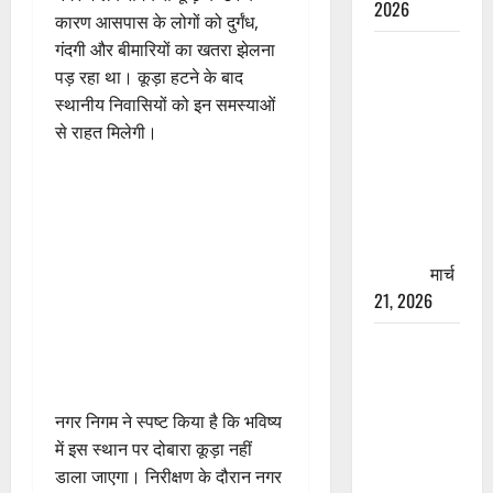
2026
कारण आसपास के लोगों को दुर्गंध,
गंदगी और बीमारियों का खतरा झेलना
रामझूला पुल
पड़ रहा था। कूड़ा हटने के बाद
की मरम्मत
स्थानीय निवासियों को इन समस्याओं
शुरू! 11
से राहत मिलेगी।
करोड़ की
योजना,
चारधाम
यात्रा से
पहले होगा
काम पूरा
मार्च
21, 2026
AIIMS
ऋषिकेश के
नाम पर
नगर निगम ने स्पष्ट किया है कि भविष्य
नौकरी का
में इस स्थान पर दोबारा कूड़ा नहीं
झांसा! फर्जी
डाला जाएगा। निरीक्षण के दौरान नगर
भर्ती विज्ञापन