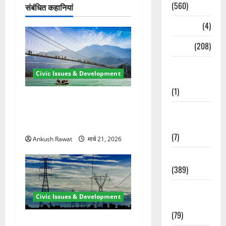
न
(560)
संबंधित कहानियां
Naukri
(4)
News
(208)
Opinion /
Civic Issues & Development
Editorial
(1)
रामझूला पुल की मरम्मत शुरू! 11
Opinion &
करोड़ की योजना, चारधाम यात्रा
Editorial
से पहले होगा काम पूरा
(7)
Ankush Rawat
मार्च 21, 2026
Politics
(389)
Sarkari
Civic Issues & Development
Naukri
(79)
कुंभ 2027 की तैयारी तेज! हरिद्वार