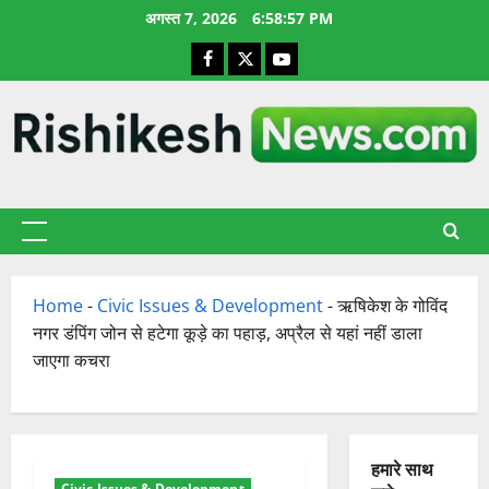
छोड़कर
अगस्त 7, 2026
6:58:58 PM
सामग्री
Facebook
X
YouTube
पर
जाएँ
प्राथमिक
सूची
Home
-
Civic Issues & Development
-
ऋषिकेश के गोविंद
नगर डंपिंग जोन से हटेगा कूड़े का पहाड़, अप्रैल से यहां नहीं डाला
जाएगा कचरा
हमारे साथ
Civic Issues & Development