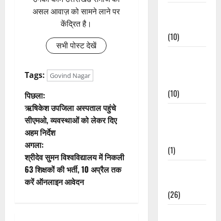
Festivals &
असल आवाज़ को सामने लाने पर
Events
केंद्रित है।
(10)
सभी पोस्ट देखें
Food &
Local
Tags:
Govind Nagar
Cuisine
(10)
पो
पिछला:
ऋषिकेश उपजिला अस्पताल पहुंचे
Food &
स्ट
सीएमओ, व्यवस्थाओं को लेकर दिए
Local
अहम निर्देश
ने
Cuisine
अगला:
(1)
वि
श्रीदेव सुमन विश्वविद्यालय में निकली
63 शिक्षकों की भर्ती, 10 अप्रैल तक
Health &
गे
करें ऑनलाइन आवेदन
Wellness
(26)
श
Local News