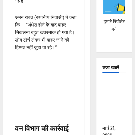
गई है।
अमन रावत (स्थानीय निवासी) ने कहा
हमारे रिपोर्टर
कि— “अंधेरा होने के बाद बाहर
बने
निकलना बहुत खतरनाक हो गया है।
लोग टॉर्च लेकर भी बाहर जाने की
हिम्मत नहीं जुटा पा रहे।”
तजा खबरें
दून में रफ्तार
का कहर! 120
Km/h थार ने
स्कूटी सवारों
को कुचला,
एक की मौत
वन विभाग की कार्रवाई
मार्च 21,