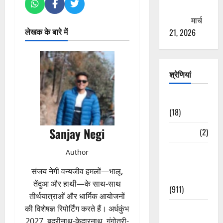
ठगने की
कोशिश
मार्च
लेखक के बारे में
21, 2026
श्रेणियां
Astrology
(18)
Sanjay Negi
Bizarre
(2)
Civic Issues
Author
&
संजय नेगी वन्यजीव हमलों—भालू,
Development
तेंदुआ और हाथी—के साथ-साथ
(911)
तीर्थयात्राओं और धार्मिक आयोजनों
Crime &
की विशेषज्ञ रिपोर्टिंग करते हैं। अर्धकुंभ
Accident
2027, बद्रीनाथ-केदारनाथ, गंगोत्री-