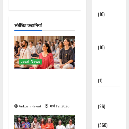
Events
श
(10)
न
संबंधित कहानियां
Food &
Local
Cuisine
(10)
Food &
Local News
Local
Cuisine
अंतरराष्ट्रीय योग महोत्सव में
(1)
तीसरे दिन योग की गहराई, साधकों
ने सीखी प्राणायाम और मेडिटेशन
Health &
तकनीक
Wellness
(26)
Ankush Rawat
मार्च 19, 2026
Local News
(560)