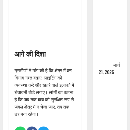
रामझूला पुल
की मरम्मत
शुरू! 11
करोड़ की
योजना,
चारधाम
यात्रा से
आगे की दिशा
पहले होगा
काम पूरा
मार्च
ग्रामीणों ने मांग की है कि क्षेत्र में वन
21, 2026
विभाग गश्त बढ़ाए, लाइटिंग की
AIIMS
व्यवस्था करे और खतरे वाले इलाकों में
ऋषिकेश के
चेतावनी बोर्ड लगाए। लोगों का कहना
नाम पर
है कि जब तक बाघ को सुरक्षित रूप से
नौकरी का
जंगल क्षेत्र में न भेजा जाए, तब तक
झांसा! फर्जी
डर बना रहेगा।
भर्ती विज्ञापन
से युवाओं को