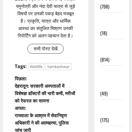
(798)
यमुनोत्री और नंदा देवी यात्रा से जुड़े
विषयों पर उनकी पकड़ बेहद मजबूत
Culture &
है। प्रकृति, यात्रा और धार्मिक
Lifestyle
आस्था का संतुलित मिश्रण उनकी
(18)
रिपोर्टिंग को अलग पहचान देता है।
Current
सभी पोस्ट देखें
Affairs
(814)
Tags:
Wildlife
Yamkeshwar
Education &
पो
पिछला:
Exam
देहरादून: सरकारी अस्पतालों में
Updates
स्ट
विशेषज्ञ डॉक्टरों की भारी कमी, मरीजों
(49)
को रेफरल का सामना
ने
Festivals &
अगला:
Events
वि
रायवाला के आश्रम में सेवानिवृत्त
(175)
अधिकारी ने की आत्महत्या, पुलिस
गे
जांच जारी
Festivals &