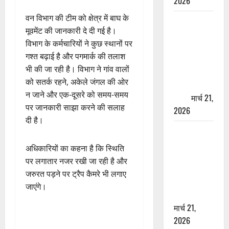
2026
वन विभाग की टीम को क्षेत्र में बाघ के
ऋषिकेश में
मूवमेंट की जानकारी दे दी गई है।
बड़ा प्रॉपर्टी
विभाग के कर्मचारियों ने कुछ स्थानों पर
फ्रॉड! 100
गश्त बढ़ाई है और पगमार्क की तलाश
रुपये के स्टांप
भी की जा रही है। विभाग ने गांव वालों
पेपर पर NRI
को सतर्क रहने, अकेले जंगल की ओर
की जमीन
न जाने और एक-दूसरे को समय-समय
हड़पी
मार्च 21,
पर जानकारी साझा करने की सलाह
2026
दी है।
मसूरी रोड
हादसा: खाई में
अधिकारियों का कहना है कि स्थिति
गिरी थार, एक
पर लगातार नजर रखी जा रही है और
युवक की मौत
जरुरत पड़ने पर ट्रैप कैमरे भी लगाए
—SDRF ने
जाएंगे।
दो को बचाया
मार्च 21,
2026