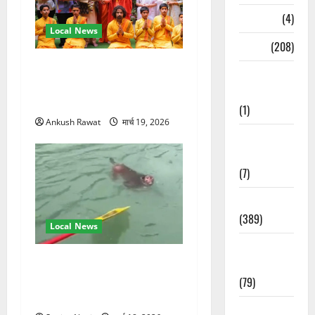
Naukri
(4)
Local News
News
(208)
परमार्थ निकेतन पहुंचे अनूप
Opinion /
जलोटा, गंगा आरती में लिया भाग,
Editorial
स्वामी चिदानंद से मुलाकात
(1)
Ankush Rawat
मार्च 19, 2026
Opinion &
Editorial
(7)
Politics
(389)
Local News
Sarkari
गंगा में बहते बंदर की बचाई जान,
Naukri
राफ्टिंग टीम और पर्यटकों का
(79)
रेस्क्यू वीडियो वायरल
Spirituality