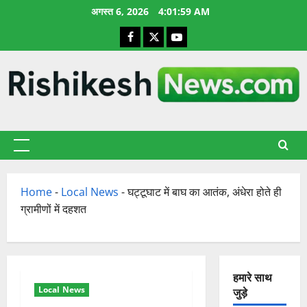
छोड़कर
अगस्त 6, 2026
4:01:59 AM
सामग्री
Facebook
X
YouTube
पर
जाएँ
प्राथमिक
सूची
Home
-
Local News
-
घट्टूघाट में बाघ का आतंक, अंधेरा होते ही
ग्रामीणों में दहशत
हमारे साथ
Local News
जुड़े