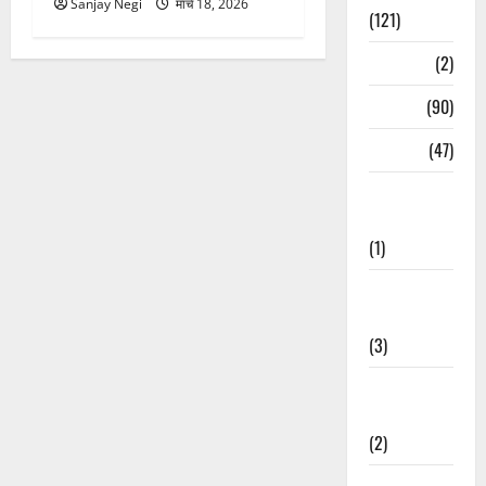
Sanjay Negi
मार्च 18, 2026
(121)
Temples
(2)
Temples
(90)
Travel
(47)
Treks &
Adventures
(1)
Treks &
Adventures
(3)
Waterfalls &
Nature
(2)
Waterfalls &