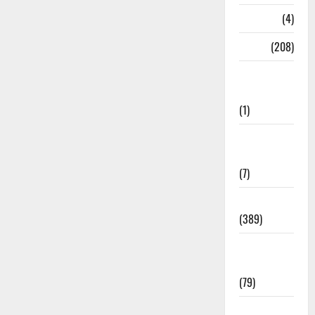
Naukri
(4)
News
(208)
Opinion /
Editorial
(1)
Opinion &
Editorial
(7)
Politics
(389)
Sarkari
Naukri
(79)
Spirituality