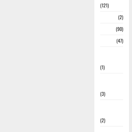
(121)
Temples
(2)
Temples
(90)
Travel
(47)
Treks &
Adventures
(1)
Treks &
Adventures
(3)
Waterfalls &
Nature
(2)
Waterfalls &