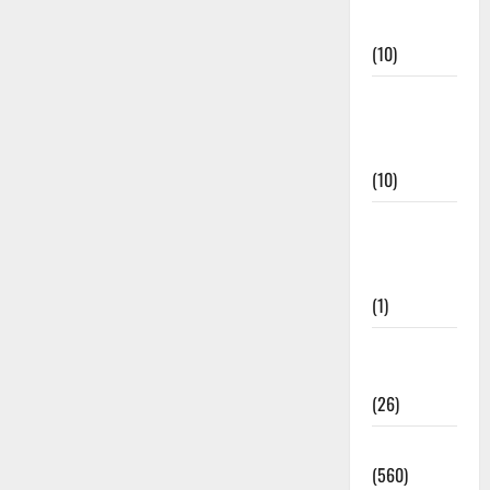
Events
(10)
Food &
Local
Cuisine
(10)
Food &
Local
Cuisine
(1)
Health &
Wellness
(26)
Local News
(560)