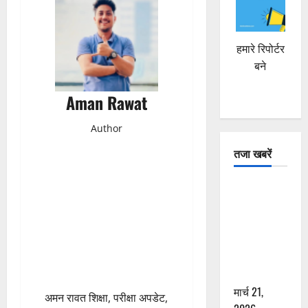
हमारे रिपोर्टर
बने
Aman Rawat
Author
तजा खबरें
दून में रफ्तार
का कहर! 120
Km/h थार ने
स्कूटी सवारों
को कुचला,
एक की मौत
मार्च 21,
अमन रावत शिक्षा, परीक्षा अपडेट,