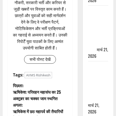
2026
नौकरी, सरकारी भर्ती और करियर से
जुड़ी खबरों पर विस्तृत काम करते हैं।
ऋषिकेश में
छात्रों और युवाओं को सही मार्गदर्शन
बड़ा प्रॉपर्टी
देने के लिए वे परीक्षण पैटर्न,
फ्रॉड! 100
नोटिफिकेशन और भर्ती प्रक्रियाओं
रुपये के स्टांप
का गहराई से अध्ययन करते हैं। उनकी
पेपर पर NRI
रिपोर्टें युवा पाठकों के लिए अत्यंत
की जमीन
उपयोगी साबित होती हैं।
हड़पी
मार्च 21,
2026
सभी पोस्ट देखें
मसूरी रोड
हादसा: खाई में
Tags:
AIIMS Rishikesh
गिरी थार, एक
पो
पिछला:
युवक की मौत
ऋषिकेश: परिवहन महासंघ का 25
—SDRF ने
स्ट
अक्टूबर का चक्का जाम स्थगित
दो को बचाया
अगला:
मार्च 21,
ने
ऋषिकेश में छठ महापर्व की तैयारियों
2026