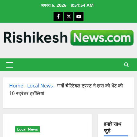
छोड़कर
अगस्त 6, 2026
8:51:54 AM
सामग्री
Facebook
X
YouTube
पर
जाएँ
प्राथमिक
सूची
Home
-
Local News
-
गार्गी चैरिटेबल ट्रस्ट ने एम्स को भेंट की
10 स्ट्रेचर ट्रॉलियां
हमारे साथ
Local News
जुड़े