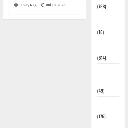
Sanjay Negi
मार्च 18, 2026
(798)
Culture &
Lifestyle
(18)
Current
Affairs
(814)
Education &
Exam
Updates
(49)
Festivals &
Events
(175)
Festivals &