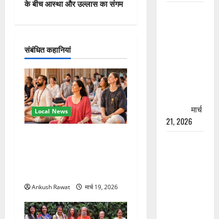
वि
के बीच आस्था और उल्लास का संगम
रामझूला पुल
गे
की मरम्मत
शुरू! 11
श
करोड़ की
संबंधित कहानियां
योजना,
न
चारधाम
यात्रा से
पहले होगा
काम पूरा
मार्च
Local News
21, 2026
अंतरराष्ट्रीय योग महोत्सव में
AIIMS
तीसरे दिन योग की गहराई, साधकों
ऋषिकेश के
ने सीखी प्राणायाम और मेडिटेशन
नाम पर
तकनीक
नौकरी का
Ankush Rawat
मार्च 19, 2026
झांसा! फर्जी
भर्ती विज्ञापन
से युवाओं को