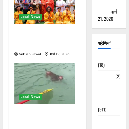
ठगने की
कोशिश
मार्च
Local News
21, 2026
परमार्थ निकेतन पहुंचे अनूप
जलोटा, गंगा आरती में लिया भाग,
श्रेणियां
स्वामी चिदानंद से मुलाकात
Ankush Rawat
मार्च 19, 2026
Astrology
(18)
Bizarre
(2)
Civic Issues
&
Local News
Development
(911)
गंगा में बहते बंदर की बचाई जान,
राफ्टिंग टीम और पर्यटकों का
Crime &
रेस्क्यू वीडियो वायरल
Accident