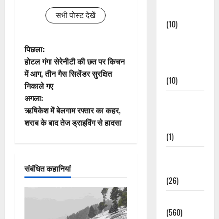
Events
सभी पोस्ट देखें
(10)
Food &
पो
पिछला:
Local
होटल गंगा सेरेनीटी की छत पर किचन
Cuisine
स्ट
में आग, तीन गैस सिलेंडर सुरक्षित
(10)
निकाले गए
ने
अगला:
Food &
वि
ऋषिकेश में बेलगाम रफ्तार का कहर,
Local
शराब के बाद तेज ड्राइविंग से हादसा
Cuisine
गे
(1)
श
Health &
Wellness
संबंधित कहानियां
न
(26)
Local News
(560)