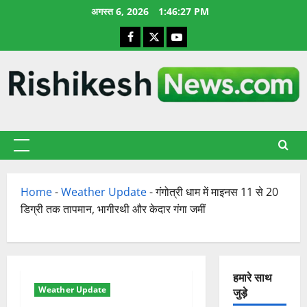
छोड़कर
अगस्त 6, 2026
1:46:28 PM
सामग्री
Facebook
X
YouTube
पर
जाएँ
प्राथमिक
सूची
Home
-
Weather Update
-
गंगोत्री धाम में माइनस 11 से 20
डिग्री तक तापमान, भागीरथी और केदार गंगा जमीं
हमारे साथ
Weather Update
जुड़े