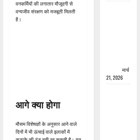
वनकर्मियों की लगातार मौजूदगी से
रामझूला पुल
वन्यजीव संरक्षण को मजबूती मिलती
की मरम्मत
है।
शुरू! 11
करोड़ की
योजना,
चारधाम
यात्रा से
पहले होगा
काम पूरा
मार्च
21, 2026
AIIMS
ऋषिकेश के
आगे क्या होगा
नाम पर
नौकरी का
झांसा! फर्जी
मौसम विशेषज्ञों के अनुसार आने वाले
भर्ती विज्ञापन
दिनों में भी ऊंचाई वाले इलाकों में
से युवाओं को
कड़ाके की ठंड बनी रह सकती है। वन