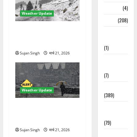
Naukri
(4)
Weather Update
News
(208)
चमोली में मौसम का कहर!
Opinion /
बदरीनाथ बर्फ से ढका, हाईवे बंद
Editorial
—भूस्खलन से बढ़ी मुश्किलें
(1)
Sujan Singh
मार्च 21, 2026
Opinion &
Editorial
(7)
Politics
Weather Update
(389)
मौसम ने ली अचानक करवट!
Sarkari
बारिश और तेज हवाओं से 10°C
Naukri
गिरा तापमान, फिर लौटी ठंड
(79)
Sujan Singh
मार्च 21, 2026
Spirituality