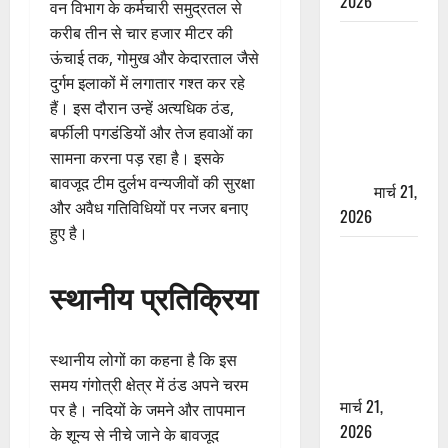
2026
वन विभाग के कर्मचारी समुद्रतल से
करीब तीन से चार हजार मीटर की
ऋषिकेश में
ऊंचाई तक, गोमुख और केदारताल जैसे
बड़ा प्रॉपर्टी
दुर्गम इलाकों में लगातार गश्त कर रहे
फ्रॉड! 100
हैं। इस दौरान उन्हें अत्यधिक ठंड,
रुपये के स्टांप
बर्फीली पगडंडियों और तेज हवाओं का
पेपर पर NRI
सामना करना पड़ रहा है। इसके
की जमीन
बावजूद टीम दुर्लभ वन्यजीवों की सुरक्षा
हड़पी
मार्च 21,
और अवैध गतिविधियों पर नजर बनाए
2026
हुए है।
मसूरी रोड
हादसा: खाई में
स्थानीय प्रतिक्रिया
गिरी थार, एक
युवक की मौत
—SDRF ने
स्थानीय लोगों का कहना है कि इस
दो को बचाया
समय गंगोत्री क्षेत्र में ठंड अपने चरम
मार्च 21,
पर है। नदियों के जमने और तापमान
2026
के शून्य से नीचे जाने के बावजूद