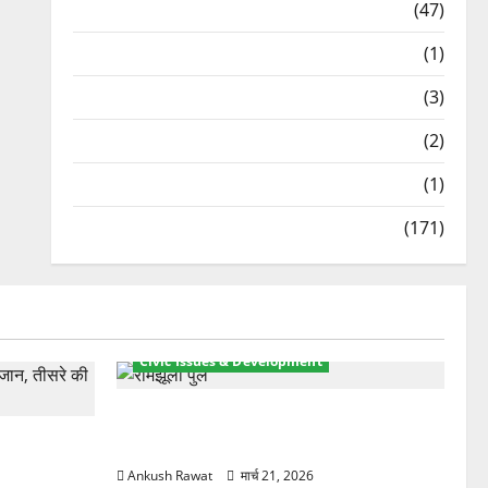
Travel
(47)
Treks & Adventures
(1)
Treks & Adventures
(3)
Waterfalls & Nature
(2)
Waterfalls & Nature
(1)
Weather Update
(171)
Civic Issues & Development
रामझूला पुल की मरम्मत शुरू! 11 करोड़ की
ार, एक युवक
योजना, चारधाम यात्रा से पहले होगा काम पूरा
Ankush Rawat
मार्च 21, 2026