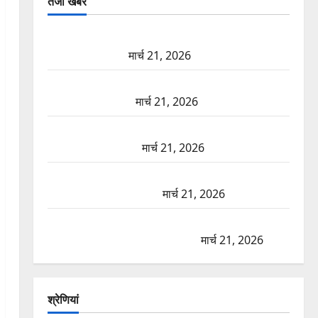
तजा खबरें
दून में रफ्तार का कहर! 120 Km/h थार ने स्कूटी सवारों को
कुचला, एक की मौत
मार्च 21, 2026
ऋषिकेश में बड़ा प्रॉपर्टी फ्रॉड! 100 रुपये के स्टांप पेपर पर
NRI की जमीन हड़पी
मार्च 21, 2026
मसूरी रोड हादसा: खाई में गिरी थार, एक युवक की मौत—
SDRF ने दो को बचाया
मार्च 21, 2026
रामझूला पुल की मरम्मत शुरू! 11 करोड़ की योजना, चारधाम
यात्रा से पहले होगा काम पूरा
मार्च 21, 2026
AIIMS ऋषिकेश के नाम पर नौकरी का झांसा! फर्जी भर्ती
विज्ञापन से युवाओं को ठगने की कोशिश
मार्च 21, 2026
श्रेणियां