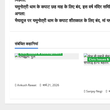
पो
यमुनोत्री धाम के कपाट छह माह के लिए बंद, इस वर्ष मंदिर 
स्ट
अगला:
ने
भैयादूज पर यमुनोत्री धाम के कपाट शीतकाल के लिए बंद, मां 
वि
गे
संबंधित कहानियां
श
Civic Issues & Development
Civic Issues 
न
रामझूला पुल की मरम्मत शुरू! 11 करोड़
की योजना, चारधाम यात्रा से पहले होगा
कुंभ 2027 की तैया
काम पूरा
बिजली व्यवस्था 
21.51 करोड़ की
Ankush Rawat
मार्च 21, 2026
Sanjay Negi
म