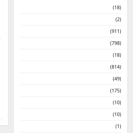
Astrology
(18)
Bizarre
(2)
Civic Issues & Development
(911)
Crime & Accident
(798)
Culture & Lifestyle
(18)
Current Affairs
(814)
Education & Exam Updates
(49)
Festivals & Events
(175)
Festivals & Events
(10)
Food & Local Cuisine
(10)
Food & Local Cuisine
(1)