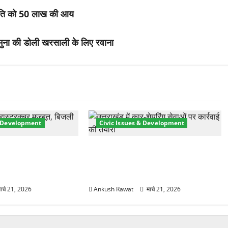
समिति को 50 लाख की आय
यमुना की डोली खरसाली के लिए रवाना
& Development
Civic Issues & Development
री तेज! हरिद्वार में
उत्तराखंड में BlaBla पर लग सकती है
मजबूत करने के लिए
रोक! हादसे के बाद सरकार सख्त, जांच
 योजना मंजूर
तेज
ार्च 21, 2026
Ankush Rawat
मार्च 21, 2026