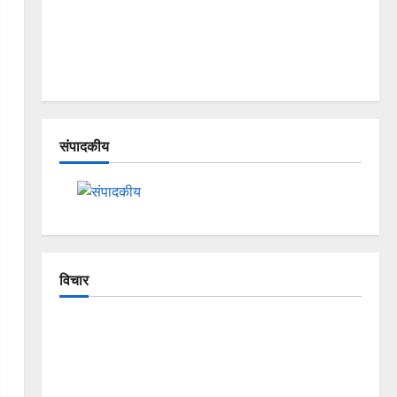
संपादकीय
विचार
The Crumbling Mountains of
Uttarakhand: Continuous Disasters in
Dehradun, Chamoli, and Joshimath —
Why Is This Destruction Repeating?