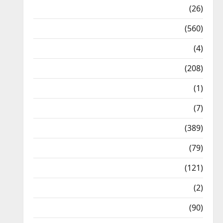
Health & Wellness
(26)
Local News
(560)
Naukri
(4)
News
(208)
Opinion / Editorial
(1)
Opinion & Editorial
(7)
Politics
(389)
Sarkari Naukri
(79)
Spirituality
(121)
Temples
(2)
Temples
(90)