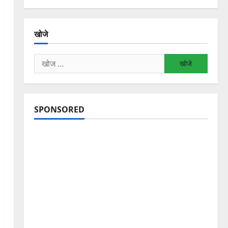
खोजे
निम्न
को
खोजें:
SPONSORED