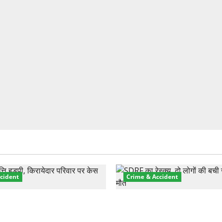
cident
Crime & Accident
़ा प्रॉपर्टी फ्रॉड! 100 रुपये के
मसूरी रोड हादसा: खाई में गिरी थ
पर NRI की जमीन हड़पी
की मौत—SDRF ने दो को बचाया