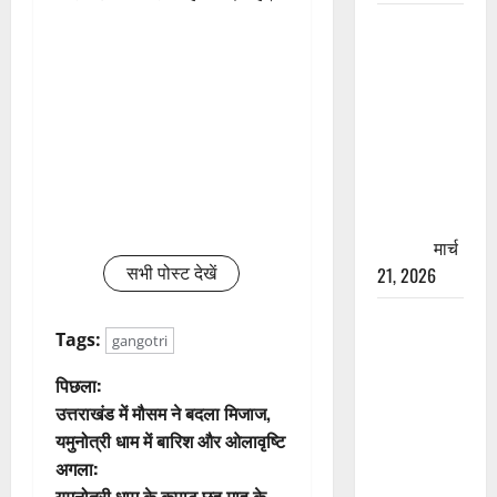
रामझूला पुल
की मरम्मत
शुरू! 11
करोड़ की
योजना,
चारधाम
यात्रा से
पहले होगा
काम पूरा
मार्च
सभी पोस्ट देखें
21, 2026
AIIMS
Tags:
gangotri
ऋषिकेश के
नाम पर
पो
पिछला:
नौकरी का
उत्तराखंड में मौसम ने बदला मिजाज,
स्ट
झांसा! फर्जी
यमुनोत्री धाम में बारिश और ओलावृष्टि
भर्ती विज्ञापन
अगला:
ने
से युवाओं को
यमुनोत्री धाम के कपाट छह माह के