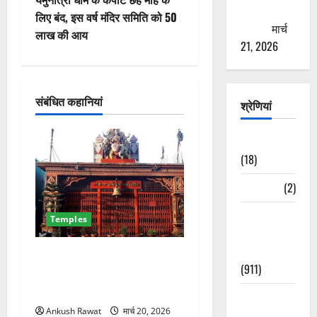
ठगने की
वि
लिए बंद, इस वर्ष मंदिर समिति को 50
कोशिश
मार्च
लाख की आय
गे
21, 2026
श
संबंधित कहानियां
न
श्रेणियां
Astrology
(18)
Bizarre
(2)
Civic Issues
Temples
&
Development
देहरादून का चमत्कारी सिद्धपीठ! मां
(911)
डाट काली मंदिर जहां हर
मनोकामना होती है पूरी
Crime &
Ankush Rawat
मार्च 20, 2026
Accident