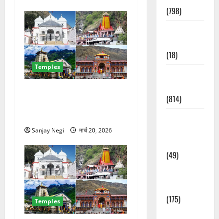
(798)
Culture &
Lifestyle
(18)
Temples
Current
Affairs
चारधाम यात्रा से पहले बड़ा
(814)
झटका! केदारनाथ-बदरीनाथ में
पूजा हुई महंगी, जानिए नई दरें
Education &
Exam
Sanjay Negi
मार्च 20, 2026
Updates
(49)
Festivals &
Events
(175)
Temples
Festivals &