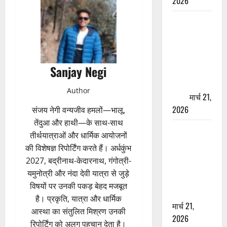
2026
ऋषिकेश में
बड़ा प्रॉपर्टी
फ्रॉड! 100
रुपये के स्टांप
Sanjay Negi
पेपर पर NRI
की जमीन
Author
हड़पी
मार्च 21,
2026
संजय नेगी वन्यजीव हमलों—भालू,
तेंदुआ और हाथी—के साथ-साथ
मसूरी रोड
तीर्थयात्राओं और धार्मिक आयोजनों
हादसा: खाई में
की विशेषज्ञ रिपोर्टिंग करते हैं। अर्धकुंभ
गिरी थार, एक
2027, बद्रीनाथ-केदारनाथ, गंगोत्री-
युवक की मौत
यमुनोत्री और नंदा देवी यात्रा से जुड़े
—SDRF ने
विषयों पर उनकी पकड़ बेहद मजबूत
दो को बचाया
है। प्रकृति, यात्रा और धार्मिक
मार्च 21,
आस्था का संतुलित मिश्रण उनकी
2026
रिपोर्टिंग को अलग पहचान देता है।