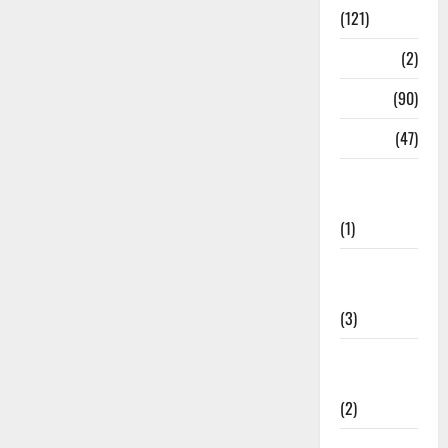
(121)
Temples
(2)
Temples
(90)
Travel
(47)
Treks &
Adventures
(1)
Treks &
Adventures
(3)
Waterfalls &
Nature
(2)
Waterfalls &