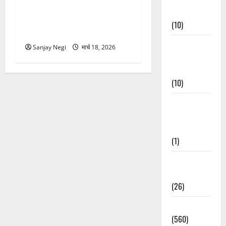
चारधाम यात्रा 2026: 23 मार्च से
Events
ग्रीन कार्ड शुरू, बिना फिटनेस
(10)
नहीं मिलेगी एंट्री
Food &
Sanjay Negi
मार्च 18, 2026
Local
Cuisine
(10)
Food &
Local
Cuisine
(1)
Health &
Wellness
(26)
Local News
(560)