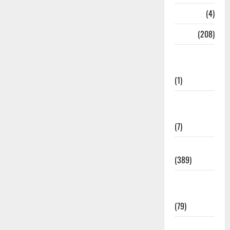
Naukri
(4)
News
(208)
Opinion /
Editorial
(1)
Opinion &
Editorial
(7)
Politics
(389)
Sarkari
Naukri
(79)
Spirituality