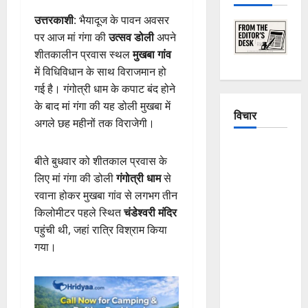
उत्तरकाशी
: भैयादूज के पावन अवसर
पर आज मां गंगा की
उत्सव डोली
अपने
शीतकालीन प्रवास स्थल
मुखबा गांव
में विधिविधान के साथ विराजमान हो
गई है। गंगोत्री धाम के कपाट बंद होने
के बाद मां गंगा की यह डोली मुखबा में
विचार
अगले छह महीनों तक विराजेगी।
The
बीते बुधवार को शीतकाल प्रवास के
Crumbling
लिए मां गंगा की डोली
गंगोत्री धाम
से
Mountains
रवाना होकर मुखबा गांव से लगभग तीन
of
किलोमीटर पहले स्थित
चंडेश्वरी मंदिर
Uttarakhand:
पहुंची थी, जहां रात्रि विश्राम किया
Continuous
गया।
Disasters in
Dehradun,
Chamoli,
and