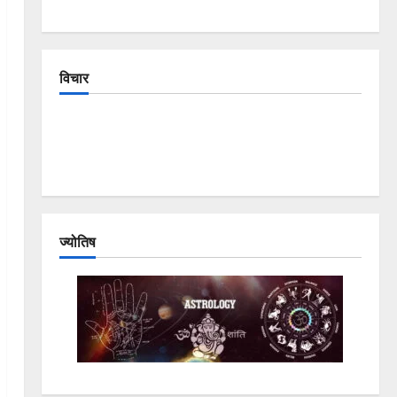
विचार
The Crumbling Mountains of Uttarakhand:
Continuous Disasters in Dehradun, Chamoli, and
Joshimath — Why Is This Destruction Repeating?
ज्योतिष