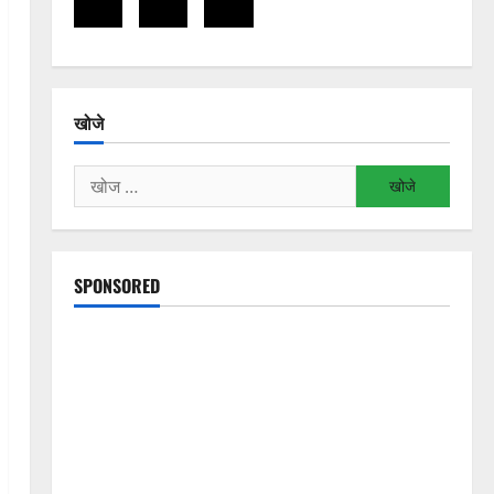
खोजे
निम्न
को
खोजें:
SPONSORED