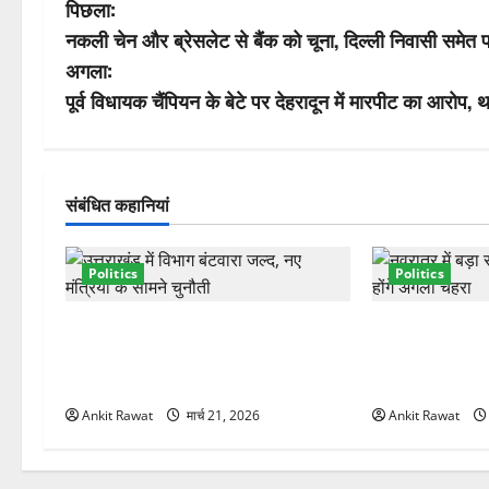
पो
पिछला:
नकली चेन और ब्रेसलेट से बैंक को चूना, दिल्ली निवासी समेत 
स्ट
अगला:
ने
पूर्व विधायक चैंपियन के बेटे पर देहरादून में मारपीट का आरोप, थ
वि
गे
संबंधित कहानियां
श
Politics
Politics
न
कैबिनेट विस्तार के बाद धामी का कम होगा
धामी कैबिनेट विस
बोझ! 35 विभागों का बंटवारा जल्द, सरकार
2027 चुनाव में भी
में आएगी तेजी
रचने की तैयारी
Ankit Rawat
मार्च 21, 2026
Ankit Rawat