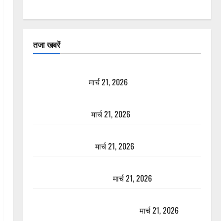
तजा खबरें
दून में रफ्तार का कहर! 120 Km/h थार ने स्कूटी सवारों को
कुचला, एक की मौत
मार्च 21, 2026
ऋषिकेश में बड़ा प्रॉपर्टी फ्रॉड! 100 रुपये के स्टांप पेपर पर
NRI की जमीन हड़पी
मार्च 21, 2026
मसूरी रोड हादसा: खाई में गिरी थार, एक युवक की मौत—
SDRF ने दो को बचाया
मार्च 21, 2026
रामझूला पुल की मरम्मत शुरू! 11 करोड़ की योजना, चारधाम
यात्रा से पहले होगा काम पूरा
मार्च 21, 2026
AIIMS ऋषिकेश के नाम पर नौकरी का झांसा! फर्जी भर्ती
विज्ञापन से युवाओं को ठगने की कोशिश
मार्च 21, 2026