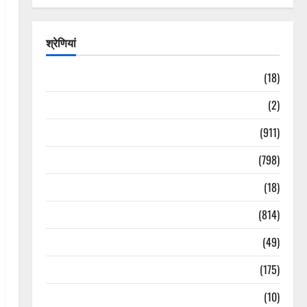
श्रेणियां
Astrology
(18)
Bizarre
(2)
Civic Issues & Development
(911)
Crime & Accident
(798)
Culture & Lifestyle
(18)
Current Affairs
(814)
Education & Exam Updates
(49)
Festivals & Events
(175)
Festivals & Events
(10)