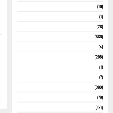
Food & Local Cuisine
(10)
Food & Local Cuisine
(1)
Health & Wellness
(26)
Local News
(560)
Naukri
(4)
News
(208)
Opinion / Editorial
(1)
Opinion & Editorial
(7)
Politics
(389)
Sarkari Naukri
(79)
Spirituality
(121)