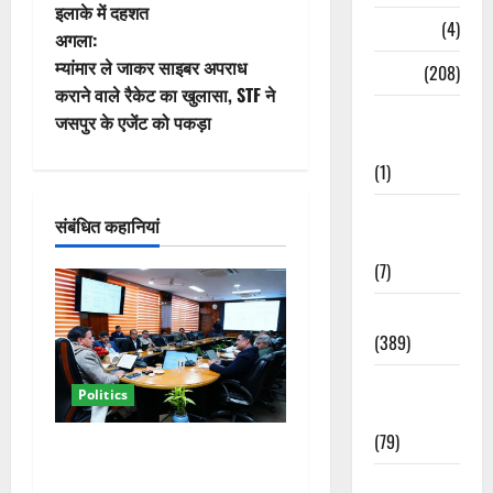
इलाके में दहशत
ने
Naukri
(4)
अगला:
वि
म्यांमार ले जाकर साइबर अपराध
News
(208)
कराने वाले रैकेट का खुलासा, STF ने
गे
Opinion /
जसपुर के एजेंट को पकड़ा
Editorial
श
(1)
न
Opinion &
संबंधित कहानियां
Editorial
(7)
Politics
(389)
Sarkari
Politics
Naukri
(79)
कैबिनेट विस्तार के बाद धामी का
कम होगा बोझ! 35 विभागों का
Spirituality