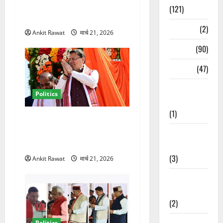
बंटवारा जल्द, सरकार में आएगी
(121)
तेजी
Temples
(2)
Ankit Rawat
मार्च 21, 2026
Temples
(90)
Travel
(47)
Treks &
Politics
Adventures
(1)
धामी कैबिनेट विस्तार से साफ
संकेत! 2027 चुनाव में भी वही होंगे
Treks &
चेहरा, इतिहास रचने की तैयारी
Adventures
(3)
Ankit Rawat
मार्च 21, 2026
Waterfalls &
Nature
(2)
Waterfalls &
Politics