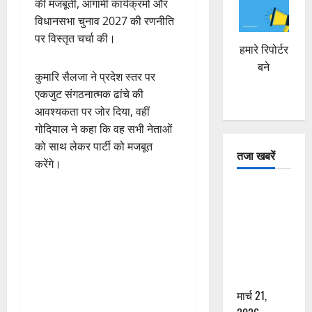
की मजबूती, आगामी कार्यक्रमों और
विधानसभा चुनाव 2027 की रणनीति
पर विस्तृत चर्चा की।
हमारे रिपोर्टर
बने
कुमारि सैलजा ने प्रदेश स्तर पर
एकजुट संगठनात्मक ढांचे की
आवश्यकता पर जोर दिया, वहीं
गोदियाल ने कहा कि वह सभी नेताओं
को साथ लेकर पार्टी को मजबूत
तजा खबरें
करेंगे।
दून में रफ्तार
का कहर! 120
Km/h थार ने
स्कूटी सवारों
को कुचला,
एक की मौत
मार्च 21,