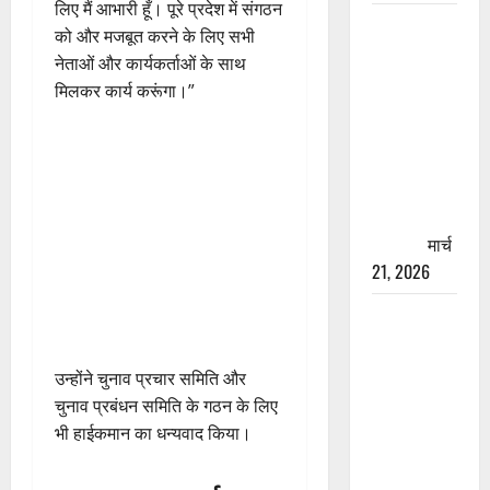
लिए मैं आभारी हूँ। पूरे प्रदेश में संगठन
रामझूला पुल
को और मजबूत करने के लिए सभी
की मरम्मत
नेताओं और कार्यकर्ताओं के साथ
शुरू! 11
मिलकर कार्य करूंगा।”
करोड़ की
योजना,
चारधाम
यात्रा से
पहले होगा
काम पूरा
मार्च
21, 2026
AIIMS
ऋषिकेश के
नाम पर
उन्होंने चुनाव प्रचार समिति और
नौकरी का
चुनाव प्रबंधन समिति के गठन के लिए
झांसा! फर्जी
भी हाईकमान का धन्यवाद किया।
भर्ती विज्ञापन
से युवाओं को