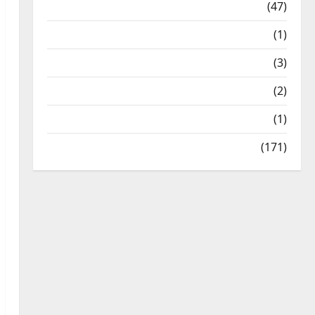
Travel
(47)
Treks & Adventures
(1)
Treks & Adventures
(3)
Waterfalls & Nature
(2)
Waterfalls & Nature
(1)
Weather Update
(171)