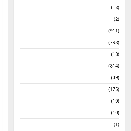
Astrology
(18)
Bizarre
(2)
Civic Issues & Development
(911)
Crime & Accident
(798)
Culture & Lifestyle
(18)
Current Affairs
(814)
Education & Exam Updates
(49)
Festivals & Events
(175)
Festivals & Events
(10)
Food & Local Cuisine
(10)
Food & Local Cuisine
(1)