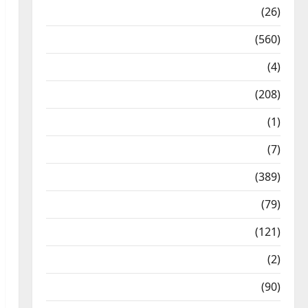
Health & Wellness
(26)
Local News
(560)
Naukri
(4)
News
(208)
Opinion / Editorial
(1)
Opinion & Editorial
(7)
Politics
(389)
Sarkari Naukri
(79)
Spirituality
(121)
Temples
(2)
Temples
(90)