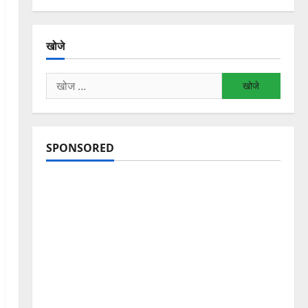
खोजे
निम्न
को
खोजें:
SPONSORED