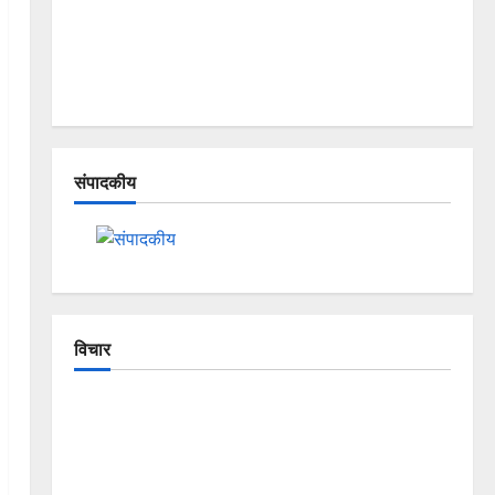
संपादकीय
विचार
The Crumbling Mountains of
Uttarakhand: Continuous Disasters in
Dehradun, Chamoli, and Joshimath —
Why Is This Destruction Repeating?