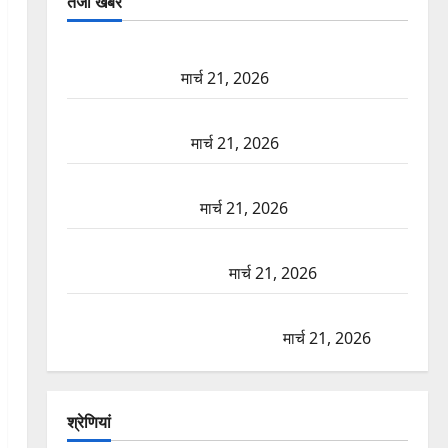
तजा खबरें
दून में रफ्तार का कहर! 120 Km/h थार ने स्कूटी सवारों को
कुचला, एक की मौत
मार्च 21, 2026
ऋषिकेश में बड़ा प्रॉपर्टी फ्रॉड! 100 रुपये के स्टांप पेपर पर
NRI की जमीन हड़पी
मार्च 21, 2026
मसूरी रोड हादसा: खाई में गिरी थार, एक युवक की मौत—
SDRF ने दो को बचाया
मार्च 21, 2026
रामझूला पुल की मरम्मत शुरू! 11 करोड़ की योजना, चारधाम
यात्रा से पहले होगा काम पूरा
मार्च 21, 2026
AIIMS ऋषिकेश के नाम पर नौकरी का झांसा! फर्जी भर्ती
विज्ञापन से युवाओं को ठगने की कोशिश
मार्च 21, 2026
श्रेणियां