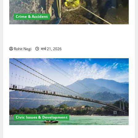
Crime & Accident
मसूरी रोड हादसा: खाई में गिरी थार, एक युवक की मौत—SDRF
ने दो को बचाया
Rohit Negi
मार्च 21, 2026
Civic Issues & Development
रामझूला पुल की मरम्मत शुरू! 11 करोड़ की योजना, चारधाम