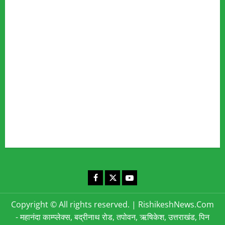
Our Team
Fact Checking Policy
Disclaimer
Editorial Policy
Privacy Policy
Cookies Policy
Corrections & Complaints Policy
Corrections & Grievance Redressal Policy
Terms & Condition
Advertising & Sponsored Content Policy
Contact Us
Facebook
X
YouTube
Copyright © All rights reserved.
|
RishikeshNews.Com
- महानंदा काम्प्लेक्स, बद्रीनाथ रोड, तपोवन, ऋषिकेश, उत्तराखंड, पिन