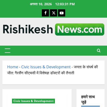
छोड़कर
अगस्त 10, 2026
12:03:31 PM
सामग्री
Facebook
X
YouTube
पर
जाएँ
प्राथमिक
सूची
Home
-
Civic Issues & Development
-
जनता के संघर्ष की
जीत: गैरसैंण सीएचसी में विशेषज्ञ डॉक्टरों की तैनाती
हमारे साथ
Civic Issues & Development
जुड़े