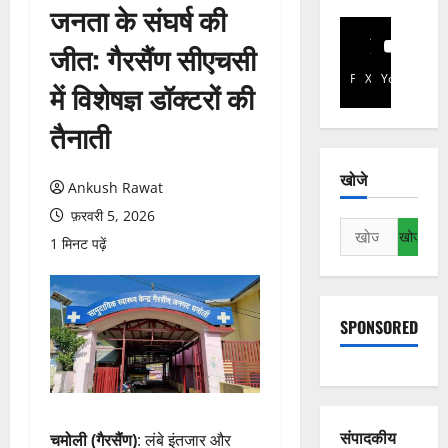
जनता के संघर्ष की
जीत: गैरसैंण सीएचसी
Facebook
X
YouTube
में विशेषज्ञ डॉक्टरों की
तैनाती
खोजे
Ankush Rawat
फ़रवरी 5, 2026
निम्न
1 मिनट पढ़ें
को
खोजें:
SPONSORED
संपादकीय
चमोली (गैरसैंण)
: लंबे इंतजार और