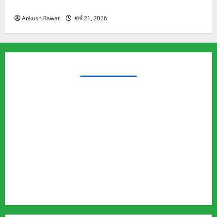
यात्रा से पहले होगा काम पूरा
Ankush Rawat
मार्च 21, 2026
TRENDING TOPICS
Rishikesh Land Protest
Ankita Bhandari Murder Case
Wildlife Conflict
Leopard Attack
Bear Attack
Elephant Attack
Articles
Sukhwant Singh Suicide Case
Save Auli