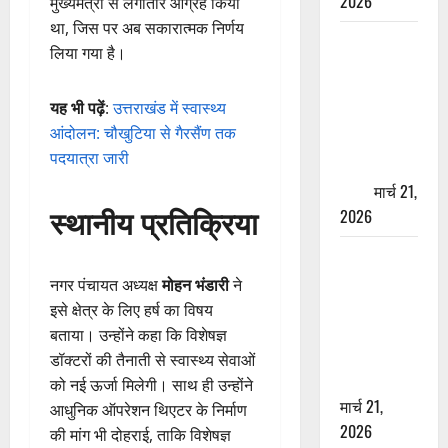
2026
मुख्यमंत्री से लगातार आग्रह किया
था, जिस पर अब सकारात्मक निर्णय
ऋषिकेश में
लिया गया है।
बड़ा प्रॉपर्टी
फ्रॉड! 100
यह भी पढ़ें
:
उत्तराखंड में स्वास्थ्य
रुपये के स्टांप
आंदोलन: चौखुटिया से गैरसैंण तक
पेपर पर NRI
पदयात्रा जारी
की जमीन
हड़पी
मार्च 21,
स्थानीय प्रतिक्रिया
2026
मसूरी रोड
हादसा: खाई में
नगर पंचायत अध्यक्ष
मोहन भंडारी
ने
गिरी थार, एक
इसे क्षेत्र के लिए हर्ष का विषय
युवक की मौत
बताया। उन्होंने कहा कि विशेषज्ञ
—SDRF ने
डॉक्टरों की तैनाती से स्वास्थ्य सेवाओं
दो को बचाया
को नई ऊर्जा मिलेगी। साथ ही उन्होंने
मार्च 21,
आधुनिक ऑपरेशन थिएटर के निर्माण
2026
की मांग भी दोहराई, ताकि विशेषज्ञ