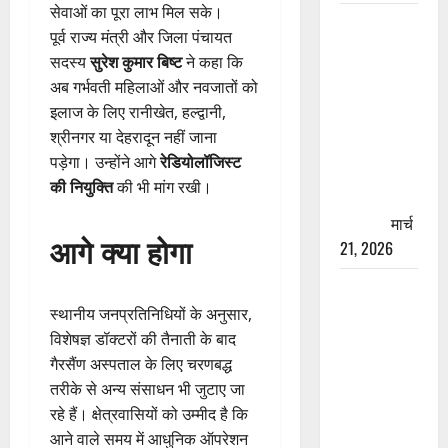
सेवाओं का पूरा लाभ मिल सके।
रामझूला पुल
पूर्व राज्य मंत्री और जिला पंचायत
की मरम्मत
सदस्य
सुरेश कुमार बिष्ट
ने कहा कि
शुरू! 11
अब गर्भवती महिलाओं और नवजातों को
करोड़ की
इलाज के लिए रानीखेत, हल्द्वानी,
योजना,
श्रीनगर या देहरादून नहीं जाना
चारधाम
पड़ेगा। उन्होंने आगे
रेडियोलॉजिस्ट
यात्रा से
की नियुक्ति
की भी मांग रखी।
पहले होगा
काम पूरा
मार्च
आगे क्या होगा
21, 2026
AIIMS
ऋषिकेश के
स्थानीय जनप्रतिनिधियों के अनुसार,
नाम पर
विशेषज्ञ डॉक्टरों की तैनाती के बाद
नौकरी का
गैरसैंण अस्पताल के लिए चरणबद्ध
झांसा! फर्जी
तरीके से अन्य संसाधन भी जुटाए जा
भर्ती विज्ञापन
रहे हैं। क्षेत्रवासियों को उम्मीद है कि
से युवाओं को
आने वाले समय में आधुनिक ऑपरेशन