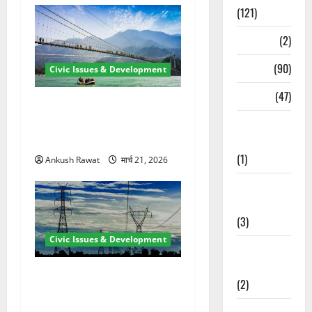
(121)
Temples
(2)
Temples
(90)
Civic Issues & Development
Travel
(47)
रामझूला पुल की मरम्मत शुरू! 11
करोड़ की योजना, चारधाम यात्रा
Treks &
से पहले होगा काम पूरा
Adventures
(1)
Ankush Rawat
मार्च 21, 2026
Treks &
Adventures
(3)
Civic Issues & Development
Waterfalls &
Nature
कुंभ 2027 की तैयारी तेज! हरिद्वार
(2)
में बिजली व्यवस्था मजबूत करने
के लिए 21.51 करोड़ की योजना
Waterfalls &