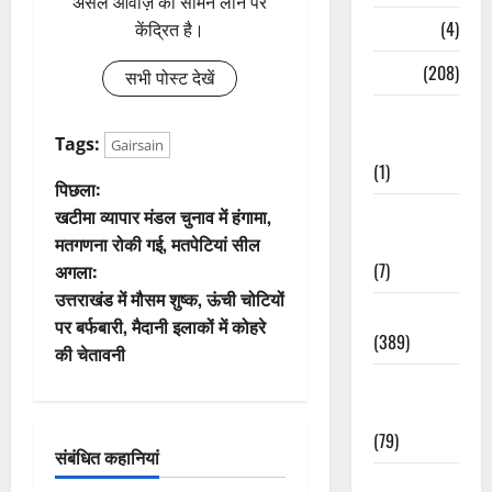
असल आवाज़ को सामने लाने पर
Naukri
(4)
केंद्रित है।
News
(208)
सभी पोस्ट देखें
Opinion /
Editorial
Tags:
Gairsain
(1)
पो
पिछला:
Opinion &
खटीमा व्यापार मंडल चुनाव में हंगामा,
स्ट
Editorial
मतगणना रोकी गई, मतपेटियां सील
(7)
अगला:
ने
उत्तराखंड में मौसम शुष्क, ऊंची चोटियों
Politics
वि
पर बर्फबारी, मैदानी इलाकों में कोहरे
(389)
की चेतावनी
गे
Sarkari
Naukri
श
(79)
संबंधित कहानियां
न
Spirituality