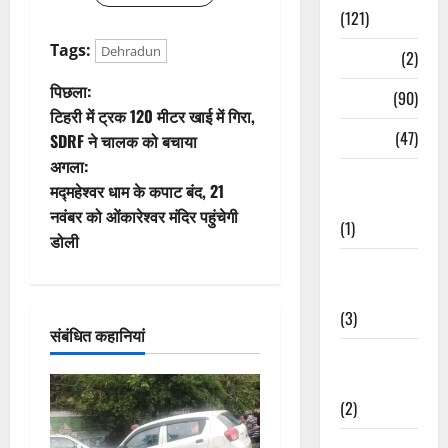
(121)
Tags:
Dehradun
Temples
(2)
पो
पिछला:
Temples
(90)
टिहरी में ट्रक 120 मीटर खाई में गिरा,
स्ट
Travel
(47)
SDRF ने चालक को बचाया
अगला:
ने
Treks &
मद्महेश्वर धाम के कपाट बंद, 21
Adventures
वि
नवंबर को ओंकारेश्वर मंदिर पहुंचेगी
(1)
डोली
गे
Treks &
Adventures
श
(3)
संबंधित कहानियां
न
Waterfalls &
Nature
(2)
Waterfalls &