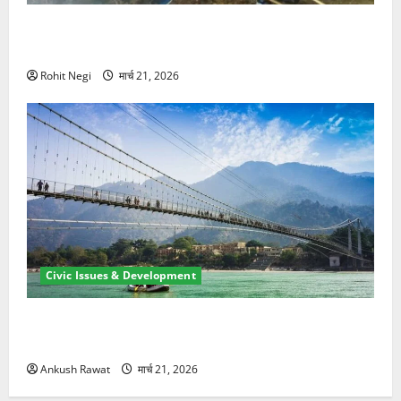
मसूरी रोड हादसा: खाई में गिरी थार, एक युवक की मौत—SDRF
ने दो को बचाया
Rohit Negi
मार्च 21, 2026
Civic Issues & Development
रामझूला पुल की मरम्मत शुरू! 11 करोड़ की योजना, चारधाम
यात्रा से पहले होगा काम पूरा
Ankush Rawat
मार्च 21, 2026