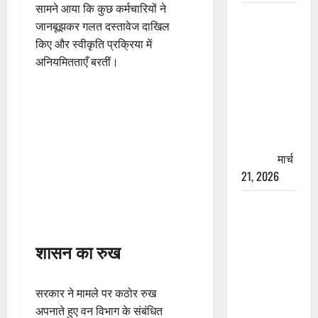
सामने आया कि कुछ कर्मचारियों ने
रामझूला पुल
जानबूझकर गलत दस्तावेज दाखिल
की मरम्मत
किए और स्वीकृति प्रक्रिया में
शुरू! 11
अनियमितताएँ बरतीं।
करोड़ की
योजना,
चारधाम
यात्रा से
पहले होगा
काम पूरा
मार्च
21, 2026
AIIMS
ऋषिकेश के
नाम पर
शासन का रुख
नौकरी का
झांसा! फर्जी
भर्ती विज्ञापन
सरकार ने मामले पर कठोर रुख
से युवाओं को
अपनाते हुए वन विभाग के संबंधित