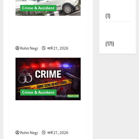
Nature
Crime & Accident
(1)
दून में रफ्तार का कहर! 120
Weather
Km/h थार ने स्कूटी सवारों को
Update
कुचला, एक की मौत
(171)
Rohit Negi
मार्च 21, 2026
Crime & Accident
ऋषिकेश में बड़ा प्रॉपर्टी फ्रॉड!
100 रुपये के स्टांप पेपर पर NRI
की जमीन हड़पी
Rohit Negi
मार्च 21, 2026