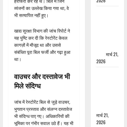
2026
हेराफेरी कर रहे थे। बिल में जिन
व्यंजनों का उल्लेख किया गया था, वे
ऋषिकेश में
भी सत्यापित नहीं हुए।
बड़ा प्रॉपर्टी
फ्रॉड! 100
खाद्य सुरक्षा विभाग की जांच रिपोर्ट ने
रुपये के स्टांप
यह पुष्टि कर दी कि रेस्टोरेंट केवल
पेपर पर NRI
कागज़ों में मौजूद था और उससे
की जमीन
संबंधित पूरा बिल फर्जी और गढ़ा हुआ
हड़पी
मार्च 21,
था।
2026
मसूरी रोड
वाउचर और दस्तावेज भी
हादसा: खाई में
मिले संदिग्ध
गिरी थार, एक
युवक की मौत
—SDRF ने
जांच में रेस्टोरेंट बिल से जुड़े वाउचर,
दो को बचाया
भुगतान प्रस्ताव और संलग्न दस्तावेज
मार्च 21,
भी संदिग्ध पाए गए। अधिकारियों की
2026
भूमिका पर गंभीर सवाल उठे हैं। यह भी