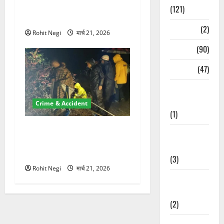
100 रुपये के स्टांप पेपर पर NRI
(121)
की जमीन हड़पी
Temples
(2)
Rohit Negi
मार्च 21, 2026
Temples
(90)
Travel
(47)
Treks &
Adventures
Crime & Accident
(1)
मसूरी रोड हादसा: खाई में गिरी
Treks &
थार, एक युवक की मौत—SDRF
Adventures
ने दो को बचाया
(3)
Rohit Negi
मार्च 21, 2026
Waterfalls &
Nature
(2)
Waterfalls &