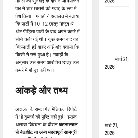
2026
मामले की सुनवाई के दौरान अभियोजन
पक्ष ने चार छात्रों को गवाह के रूप में
ऋषिकेश में
पेश किया। गवाहों ने अदालत में बताया
बड़ा प्रॉपर्टी
कि पार्टी में 10–12 छात्र मौजूद थे
फ्रॉड! 100
और पीड़िता पार्टी के बाद अपने कमरे में
रुपये के स्टांप
सोने चली गई थी। कुछ समय बाद वह
पेपर पर NRI
चिल्लाती हुई बाहर आई और बताया कि
की जमीन
किसी ने उसे छुआ है। गवाहों के
हड़पी
मार्च 21,
अनुसार उस समय आरोपित छात्र उस
2026
कमरे में मौजूद नहीं था।
मसूरी रोड
आंकड़े और तथ्य
हादसा: खाई में
गिरी थार, एक
युवक की मौत
अदालत के समक्ष पेश मेडिकल रिपोर्ट
—SDRF ने
में भी दुष्कर्म की पुष्टि नहीं हुई। इसके
दो को बचाया
अलावा विवेचना के दौरान
घटनास्थल
मार्च 21,
से बेडशीट या अन्य महत्वपूर्ण सामग्री
2026