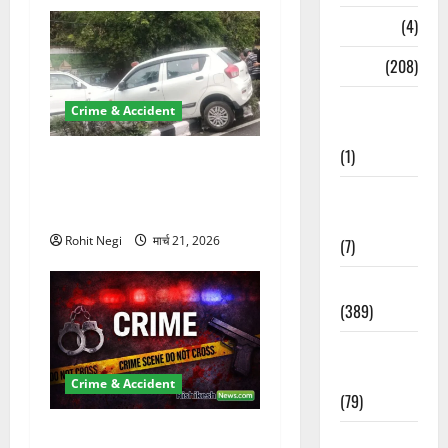
Naukri
(4)
News
(208)
Opinion /
Crime & Accident
Editorial
(1)
दून में रफ्तार का कहर! 120
Km/h थार ने स्कूटी सवारों को
Opinion &
कुचला, एक की मौत
Editorial
Rohit Negi
मार्च 21, 2026
(7)
Politics
(389)
Sarkari
Naukri
Crime & Accident
(79)
ऋषिकेश में बड़ा प्रॉपर्टी फ्रॉड!
Spirituality