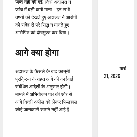
जब्त नहीं की गई
, जिसे अदालत ने
रामझूला पुल
जांच में बड़ी कमी माना। इन सभी
की मरम्मत
तथ्यों को देखते हुए अदालत ने आरोपों
शुरू! 11
को संदेह से परे सिद्ध न मानते हुए
करोड़ की
आरोपित को दोषमुक्त कर दिया।
योजना,
चारधाम
आगे क्या होगा
यात्रा से
पहले होगा
काम पूरा
मार्च
अदालत के फैसले के बाद कानूनी
21, 2026
प्रक्रिया के तहत आगे की कार्रवाई
संबंधित आदेशों के अनुसार होगी।
AIIMS
मामले में अभियोजन पक्ष की ओर से
ऋषिकेश के
आगे किसी अपील को लेकर फिलहाल
नाम पर
कोई जानकारी सामने नहीं आई है।
नौकरी का
झांसा! फर्जी
भर्ती विज्ञापन
से युवाओं को