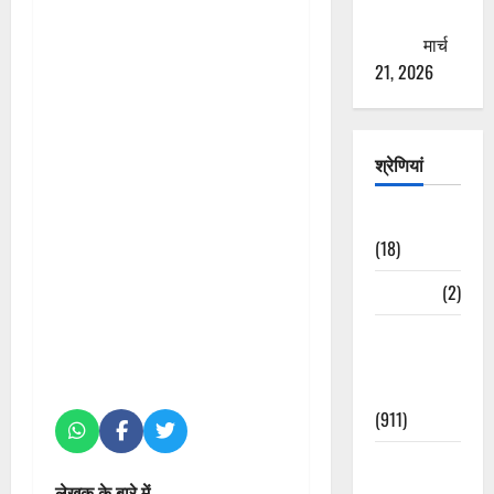
ठगने की
कोशिश
मार्च
21, 2026
श्रेणियां
Astrology
(18)
Bizarre
(2)
Civic Issues
&
Development
(911)
Crime &
Accident
लेखक के बारे में