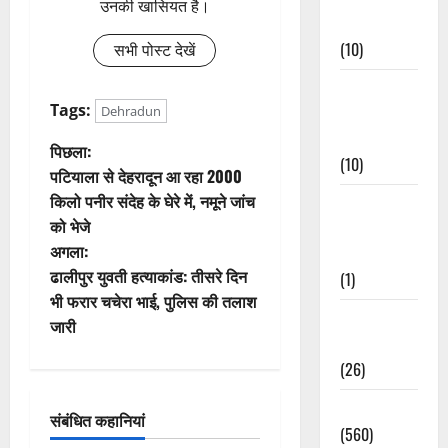
उनकी खासियत है।
Events
(10)
सभी पोस्ट देखें
Food &
Tags:
Local
Dehradun
Cuisine
पो
पिछला:
(10)
पटियाला से देहरादून आ रहा 2000
स्ट
किलो पनीर संदेह के घेरे में, नमूने जांच
Food &
को भेजे
Local
ने
अगला:
Cuisine
वि
ढालीपुर युवती हत्याकांड: तीसरे दिन
(1)
भी फरार चचेरा भाई, पुलिस की तलाश
गे
Health &
जारी
Wellness
श
(26)
न
Local News
संबंधित कहानियां
(560)