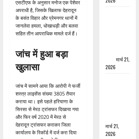
2026
एसटीएफ के अनुसार मनोज एक पेशेवर
अपराधी है, जिसके खिलाफ देहरादून
ऋषिकेश में
के बसंत विहार और प्रेमनगर थानों में
बड़ा प्रॉपर्टी
जानलेवा हमला, धोखाधड़ी और बलवा
फ्रॉड! 100
सहित तीन आपराधिक मामले दर्ज हैं।
रुपये के स्टांप
पेपर पर NRI
जांच में हुआ बड़ा
की जमीन
हड़पी
मार्च 21,
खुलासा
2026
मसूरी रोड
जांच में सामने आया कि आरोपी ने फर्जी
हादसा: खाई में
शस्त्र लाइसेंस संख्या 3805 तैयार
गिरी थार, एक
कराया था। इसे पहले हरियाणा के
युवक की मौत
सिरसा से मेरठ ट्रांसफर दिखाया गया
—SDRF ने
और फिर वर्ष 2020 में मेरठ से
दो को बचाया
देहरादून ट्रांसफर कराकर जिला
मार्च 21,
कार्यालय के रिकॉर्ड में दर्ज करा दिया
2026