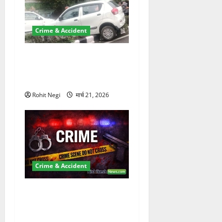
Crime & Accident
दून में रफ्तार का कहर! 120
Km/h थार ने स्कूटी सवारों को
कुचला, एक की मौत
Rohit Negi
मार्च 21, 2026
Crime & Accident
ऋषिकेश में बड़ा प्रॉपर्टी फ्रॉड!
100 रुपये के स्टांप पेपर पर NRI
की जमीन हड़पी