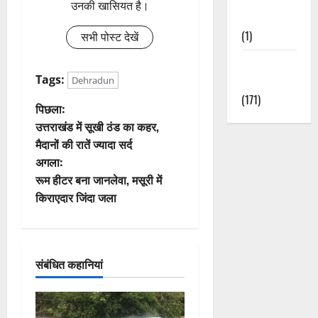
उनकी खासियत है।
Nature
(1)
सभी पोस्ट देखें
Weather
Tags:
Update
Dehradun
(171)
पो
पिछला:
उत्तराखंड में सूखी ठंड का कहर,
स्ट
मैदानों की रातें ज्यादा सर्द
अगला:
ने
रूम हीटर बना जानलेवा, मसूरी में
वि
किराएदार जिंदा जला
गे
श
संबंधित कहानियां
न