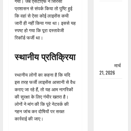
गया। जब एसटीएफ ने सिरसा
रामझूला पुल
प्रशासन से संपर्क किया तो पुष्टि हुई
की मरम्मत
कि वहां से ऐसा कोई लाइसेंस कभी
शुरू! 11
जारी ही नहीं किया गया था। इससे यह
करोड़ की
स्पष्ट हो गया कि पूरा दस्तावेजी
योजना,
रिकॉर्ड फर्जी था।
चारधाम
यात्रा से
स्थानीय प्रतिक्रिया
पहले होगा
काम पूरा
मार्च
21, 2026
स्थानीय लोगों का कहना है कि यदि
इस तरह फर्जी लाइसेंस आसानी से वैध
AIIMS
कराए जा रहे हैं, तो यह आम नागरिकों
ऋषिकेश के
की सुरक्षा के लिए गंभीर खतरा है।
नाम पर
लोगों ने मांग की कि पूरे नेटवर्क की
नौकरी का
गहन जांच कर दोषियों पर सख्त
झांसा! फर्जी
कार्रवाई की जाए।
भर्ती विज्ञापन
से युवाओं को