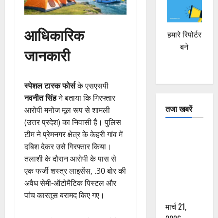
आधिकारिक
हमारे रिपोर्टर
बने
जानकारी
स्पेशल टास्क फोर्स
के एसएसपी
नवनीत सिंह
ने बताया कि गिरफ्तार
तजा खबरें
आरोपी मनोज मूल रूप से शामली
(उत्तर प्रदेश) का निवासी है। पुलिस
दून में रफ्तार
टीम ने प्रेमनगर क्षेत्र के केहरी गांव में
का कहर! 120
दबिश देकर उसे गिरफ्तार किया।
Km/h थार ने
तलाशी के दौरान आरोपी के पास से
स्कूटी सवारों
एक फर्जी शस्त्र लाइसेंस, .30 बोर की
को कुचला,
अवैध सेमी-ऑटोमैटिक पिस्टल और
एक की मौत
पांच कारतूस बरामद किए गए।
मार्च 21,