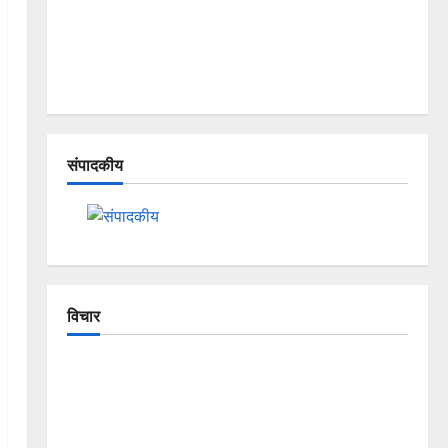
संपादकीय
विचार
The Crumbling Mountains of
Uttarakhand: Continuous Disasters in
Dehradun, Chamoli, and Joshimath —
Why Is This Destruction Repeating?