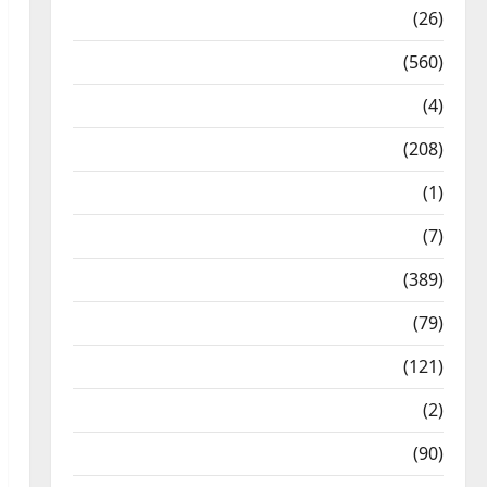
Health & Wellness
(26)
Local News
(560)
Naukri
(4)
News
(208)
Opinion / Editorial
(1)
Opinion & Editorial
(7)
Politics
(389)
Sarkari Naukri
(79)
Spirituality
(121)
Temples
(2)
Temples
(90)