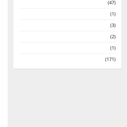
Travel
(47)
Treks & Adventures
(1)
Treks & Adventures
(3)
Waterfalls & Nature
(2)
Waterfalls & Nature
(1)
Weather Update
(171)