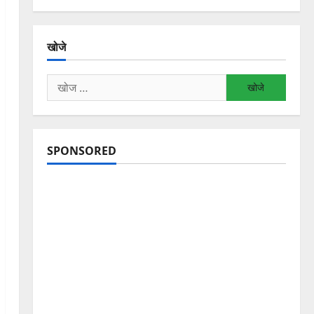
खोजे
निम्न
को
खोजें:
SPONSORED