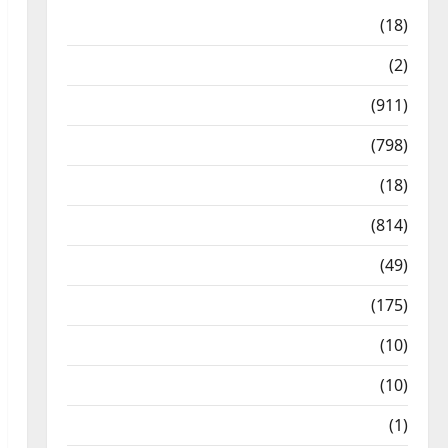
Astrology
(18)
Bizarre
(2)
Civic Issues & Development
(911)
Crime & Accident
(798)
Culture & Lifestyle
(18)
Current Affairs
(814)
Education & Exam Updates
(49)
Festivals & Events
(175)
Festivals & Events
(10)
Food & Local Cuisine
(10)
Food & Local Cuisine
(1)