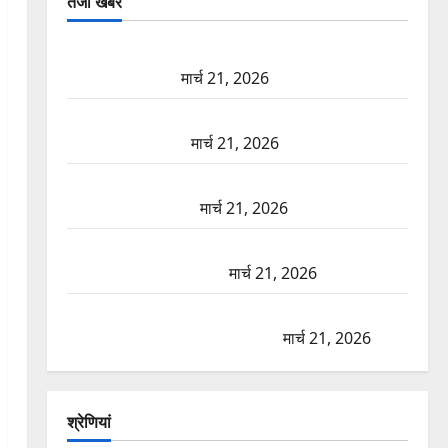
तजा खबरें
दून में रफ्तार का कहर! 120 Km/h थार ने स्कूटी सवारों को
कुचला, एक की मौत
मार्च 21, 2026
ऋषिकेश में बड़ा प्रॉपर्टी फ्रॉड! 100 रुपये के स्टांप पेपर पर
NRI की जमीन हड़पी
मार्च 21, 2026
मसूरी रोड हादसा: खाई में गिरी थार, एक युवक की मौत—
SDRF ने दो को बचाया
मार्च 21, 2026
रामझूला पुल की मरम्मत शुरू! 11 करोड़ की योजना, चारधाम
यात्रा से पहले होगा काम पूरा
मार्च 21, 2026
AIIMS ऋषिकेश के नाम पर नौकरी का झांसा! फर्जी भर्ती
विज्ञापन से युवाओं को ठगने की कोशिश
मार्च 21, 2026
श्रेणियां