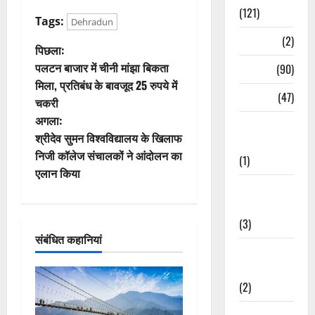
(121)
Tags:
Dehradun
Temples
(2)
पो
पिछला:
पलटन बाजार में चीनी मांझा बिकता
Temples
(90)
स्ट
मिला, प्रतिबंध के बावजूद 25 रुपये में
Travel
(47)
चकरी
ने
अगला:
Treks &
वि
श्रीदेव सुमन विश्वविद्यालय के खिलाफ
Adventures
निजी कॉलेज संचालकों ने आंदोलन का
(1)
गे
एलान किया
Treks &
श
Adventures
(3)
न
संबंधित कहानियां
Waterfalls &
Nature
(2)
Waterfalls &