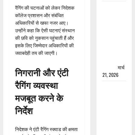
रामझूला पुल
रैगिंग की घटनाओं को लेकर निदेशक
की मरम्मत
कॉलेज प्रशासन और संबंधित
शुरू! 11
अधिकारियों से खफा नजर आए।
करोड़ की
उन्होंने कहा कि ऐसी घटनाएं संस्थान
योजना,
की छवि को नुकसान पहुंचाती हैं और
चारधाम
इसके लिए जिम्मेदार अधिकारियों की
यात्रा से
जवाबदेही तय की जाएगी।
पहले होगा
काम पूरा
मार्च
निगरानी और एंटी
21, 2026
रैगिंग व्यवस्था
AIIMS
मजबूत करने के
ऋषिकेश के
नाम पर
निर्देश
नौकरी का
झांसा! फर्जी
भर्ती विज्ञापन
निदेशक ने एंटी रैगिंग स्क्वाड की क्षमता
से युवाओं को