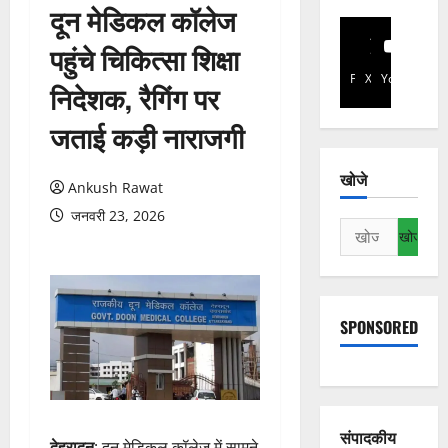
दून मेडिकल कॉलेज
पहुंचे चिकित्सा शिक्षा
Facebook
X
YouTube
निदेशक, रैगिंग पर
जताई कड़ी नाराजगी
खोजे
Ankush Rawat
जनवरी 23, 2026
निम्न
को
खोजें:
SPONSORED
संपादकीय
देहरादून
: दून मेडिकल कॉलेज में सामने