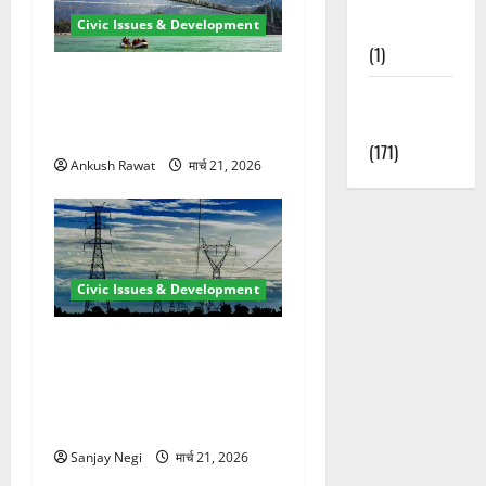
Nature
Civic Issues & Development
(1)
रामझूला पुल की मरम्मत शुरू! 11
Weather
करोड़ की योजना, चारधाम यात्रा
Update
से पहले होगा काम पूरा
(171)
Ankush Rawat
मार्च 21, 2026
Civic Issues & Development
कुंभ 2027 की तैयारी तेज! हरिद्वार
में बिजली व्यवस्था मजबूत करने
के लिए 21.51 करोड़ की योजना
मंजूर
Sanjay Negi
मार्च 21, 2026