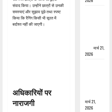
2026
संवाद किया। उन्होंने छात्रों से उनकी
ऋषिकेश में
समस्याएं और सुझाव पूछे तथा स्पष्ट
बड़ा प्रॉपर्टी
किया कि रैगिंग किसी भी सूरत में
फ्रॉड! 100
बर्दाश्त नहीं की जाएगी।
रुपये के स्टांप
पेपर पर NRI
की जमीन
हड़पी
मार्च 21,
2026
मसूरी रोड
हादसा: खाई में
गिरी थार, एक
युवक की मौत
—SDRF ने
अधिकारियों पर
दो को बचाया
नाराजगी
मार्च 21,
2026