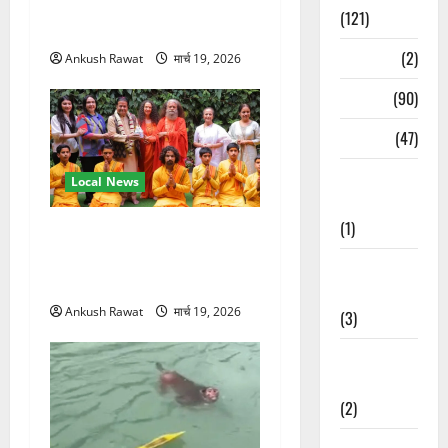
ने सीखी प्राणायाम और मेडिटेशन
(121)
तकनीक
Temples
(2)
Ankush Rawat
मार्च 19, 2026
Temples
(90)
Travel
(47)
Treks &
Local News
Adventures
(1)
परमार्थ निकेतन पहुंचे अनूप
जलोटा, गंगा आरती में लिया भाग,
Treks &
स्वामी चिदानंद से मुलाकात
Adventures
Ankush Rawat
मार्च 19, 2026
(3)
Waterfalls &
Nature
(2)
Waterfalls &