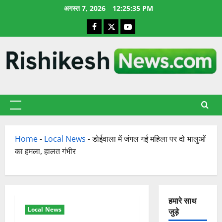
छोड़कर
अगस्त 7, 2026
12:25:36 PM
सामग्री
Facebook
X
YouTube
पर
जाएँ
प्राथमिक
सूची
Home
-
Local News
-
डोईवाला में जंगल गई महिला पर दो भालुओं
का हमला, हालत गंभीर
हमारे साथ
Local News
जुड़े