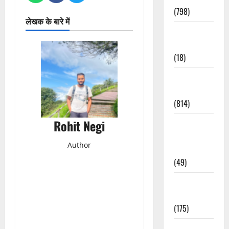
(798)
लेखक के बारे में
Culture &
Lifestyle
(18)
Current
Affairs
(814)
Rohit Negi
Education &
Exam
Author
Updates
(49)
Festivals &
Events
(175)
Festivals &