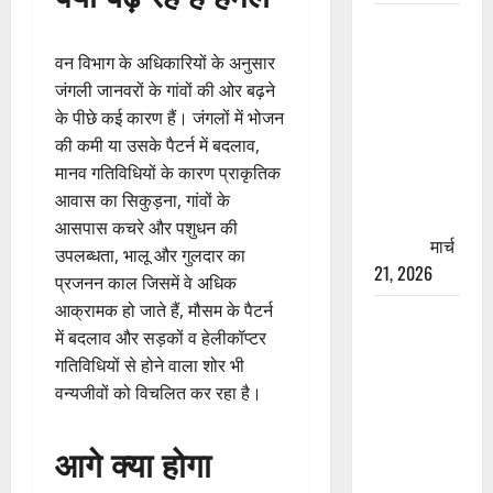
रामझूला पुल
की मरम्मत
वन विभाग के अधिकारियों के अनुसार
शुरू! 11
जंगली जानवरों के गांवों की ओर बढ़ने
करोड़ की
के पीछे कई कारण हैं। जंगलों में भोजन
योजना,
की कमी या उसके पैटर्न में बदलाव,
चारधाम
मानव गतिविधियों के कारण प्राकृतिक
यात्रा से
आवास का सिकुड़ना, गांवों के
पहले होगा
आसपास कचरे और पशुधन की
काम पूरा
मार्च
उपलब्धता, भालू और गुलदार का
21, 2026
प्रजनन काल जिसमें वे अधिक
आक्रामक हो जाते हैं, मौसम के पैटर्न
AIIMS
में बदलाव और सड़कों व हेलीकॉप्टर
ऋषिकेश के
गतिविधियों से होने वाला शोर भी
नाम पर
वन्यजीवों को विचलित कर रहा है।
नौकरी का
झांसा! फर्जी
आगे क्या होगा
भर्ती विज्ञापन
से युवाओं को