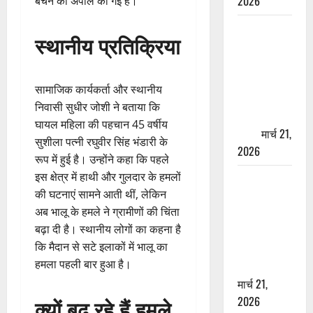
2026
बचने की अपील की गई है।
ऋषिकेश में
स्थानीय प्रतिक्रिया
बड़ा प्रॉपर्टी
फ्रॉड! 100
रुपये के स्टांप
सामाजिक कार्यकर्ता और स्थानीय
पेपर पर NRI
निवासी सुधीर जोशी ने बताया कि
की जमीन
घायल महिला की पहचान 45 वर्षीय
हड़पी
मार्च 21,
सुशीला पत्नी रघुवीर सिंह भंडारी के
2026
रूप में हुई है। उन्होंने कहा कि पहले
इस क्षेत्र में हाथी और गुलदार के हमलों
मसूरी रोड
की घटनाएं सामने आती थीं, लेकिन
हादसा: खाई में
अब भालू के हमले ने ग्रामीणों की चिंता
गिरी थार, एक
बढ़ा दी है। स्थानीय लोगों का कहना है
युवक की मौत
कि मैदान से सटे इलाकों में भालू का
—SDRF ने
हमला पहली बार हुआ है।
दो को बचाया
मार्च 21,
2026
क्यों बढ़ रहे हैं हमले