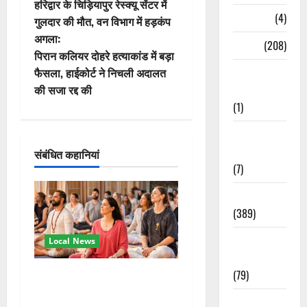
हरिद्वार के चिड़ियापुर रेस्क्यू सेंटर में
स्ट
Naukri
(4)
गुलदार की मौत, वन विभाग में हड़कंप
अगला:
ने
News
(208)
पिरान कलियर दोहरे हत्याकांड में बड़ा
वि
Opinion /
फैसला, हाईकोर्ट ने निचली अदालत
Editorial
की सजा रद्द की
गे
(1)
श
Opinion &
Editorial
संबंधित कहानियां
न
(7)
Politics
(389)
Sarkari
Local News
Naukri
(79)
अंतरराष्ट्रीय योग महोत्सव में
तीसरे दिन योग की गहराई, साधकों
Spirituality