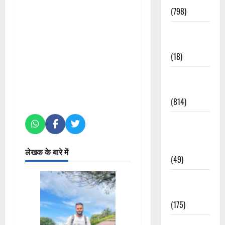
(798)
Culture &
Lifestyle
(18)
Current
Affairs
(814)
Education &
Exam
Updates
लेखक के बारे में
(49)
Festivals &
Events
(175)
Festivals &