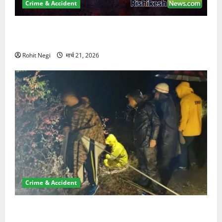
Crime & Accident
ऋषिकेश में बड़ा प्रॉपर्टी फ्रॉड! 100 रुपये के स्टांप पेपर पर
NRI की जमीन हड़पी
Rohit Negi
मार्च 21, 2026
Crime & Accident
मसूरी रोड हादसा: खाई में गिरी थार, एक युवक की मौत—SDRF
ने दो को बचाया