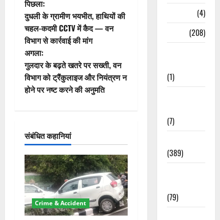
पो
पिछला:
Naukri
(4)
दुधली के ग्रामीण भयभीत, हाथियों की
स्ट
चहल-कदमी CCTV में कैद — वन
News
(208)
विभाग से कार्रवाई की मांग
ने
Opinion /
अगला:
वि
Editorial
गुलदार के बढ़ते खतरे पर सख्ती, वन
(1)
विभाग को ट्रैंकुलाइज और नियंत्रण न
गे
होने पर नष्ट करने की अनुमति
Opinion &
श
Editorial
(7)
न
संबंधित कहानियां
Politics
(389)
Sarkari
Naukri
(79)
Crime & Accident
Spirituality