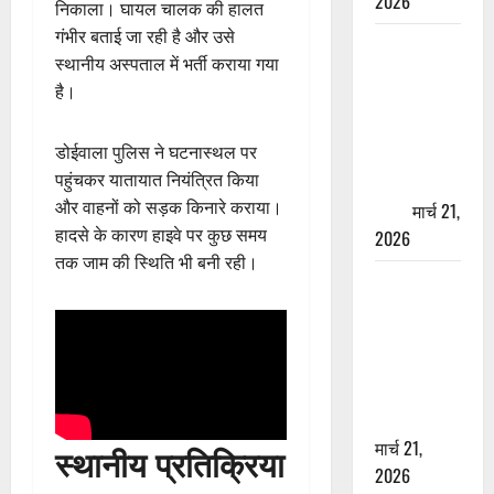
2026
निकाला। घायल चालक की हालत
गंभीर बताई जा रही है और उसे
ऋषिकेश में
स्थानीय अस्पताल में भर्ती कराया गया
बड़ा प्रॉपर्टी
है।
फ्रॉड! 100
रुपये के स्टांप
डोईवाला पुलिस ने घटनास्थल पर
पेपर पर NRI
पहुंचकर यातायात नियंत्रित किया
की जमीन
और वाहनों को सड़क किनारे कराया।
हड़पी
मार्च 21,
हादसे के कारण हाइवे पर कुछ समय
2026
तक जाम की स्थिति भी बनी रही।
मसूरी रोड
हादसा: खाई में
गिरी थार, एक
युवक की मौत
—SDRF ने
दो को बचाया
मार्च 21,
स्थानीय प्रतिक्रिया
2026