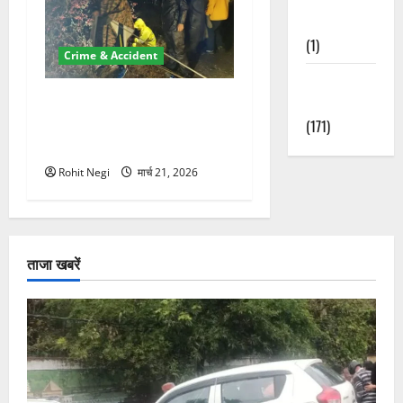
Nature
(1)
Crime & Accident
Weather
मसूरी रोड हादसा: खाई में गिरी
Update
थार, एक युवक की मौत—SDRF
(171)
ने दो को बचाया
Rohit Negi
मार्च 21, 2026
ताजा खबरें