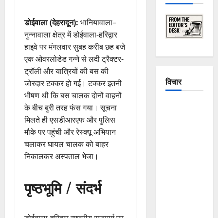
डोईवाला (देहरादून):
भानियावाला–
नुन्नावाला क्षेत्र में डोईवाला-हरिद्वार
हाइवे पर मंगलवार सुबह करीब छह बजे
एक ओवरलोडेड गन्ने से लदी ट्रैक्टर-
ट्रॉली और यात्रियों की बस की
विचार
जोरदार टक्कर हो गई। टक्कर इतनी
भीषण थी कि बस चालक दोनों वाहनों
The
के बीच बुरी तरह फंस गया। सूचना
Crumbling
मिलते ही एसडीआरएफ और पुलिस
Mountains
मौके पर पहुंची और रेस्क्यू अभियान
of
चलाकर घायल चालक को बाहर
Uttarakhand:
निकालकर अस्पताल भेजा।
Continuous
Disasters in
पृष्ठभूमि / संदर्भ
Dehradun,
Chamoli,
and