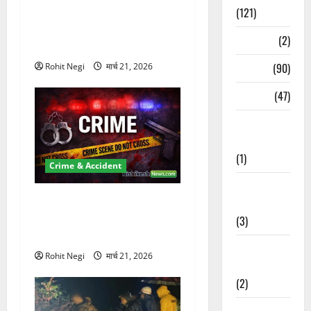
दून में रफ्तार का कहर! 120
(121)
Km/h थार ने स्कूटी सवारों को
Temples
(2)
कुचला, एक की मौत
Temples
(90)
Rohit Negi
मार्च 21, 2026
Travel
(47)
Treks &
Adventures
(1)
Crime & Accident
Treks &
ऋषिकेश में बड़ा प्रॉपर्टी फ्रॉड!
Adventures
100 रुपये के स्टांप पेपर पर NRI
(3)
की जमीन हड़पी
Waterfalls &
Rohit Negi
मार्च 21, 2026
Nature
(2)
Waterfalls &