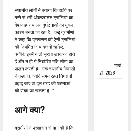
रामझूला पुल
स्थानीय लोगों ने बताया कि हाईवे पर
की मरम्मत
गन्ने से भरी ओवरलोडेड ट्रॉलियों का
शुरू! 11
बेपरवाह संचालन दुर्घटनाओं का मुख्य
करोड़ की
कारण बनता जा रहा है। कई ग्रामीणों
योजना,
ने कहा कि प्रशासन को ऐसी ट्रॉलियों
चारधाम
की नियमित जांच करनी चाहिए,
यात्रा से
क्योंकि इनमें न तो सुरक्षा उपकरण होते
पहले होगा
हैं और न ही ये निर्धारित गति सीमा का
काम पूरा
मार्च
पालन करती हैं। एक स्थानीय निवासी
21, 2026
ने कहा कि “यदि समय रहते निगरानी
बढ़ाई जाए तो इस तरह की घटनाओं
AIIMS
को रोका जा सकता है।”
ऋषिकेश के
नाम पर
आगे क्या?
नौकरी का
झांसा! फर्जी
भर्ती विज्ञापन
ग्रामीणों ने प्रशासन से मांग की है कि
से युवाओं को