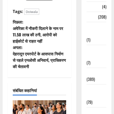
Naukri
(4)
Tags:
Doiwala
News
(208)
पो
पिछला:
Opinion /
अमेरिका में नौकरी दिलाने के नाम पर
स्ट
Editorial
11.50 लाख की ठगी, आरोपी को
(1)
हाईकोर्ट से राहत नहीं
ने
अगला:
Opinion &
वि
देहरादून एयरपोर्ट के आसपास निर्माण
Editorial
से पहले एनओसी अनिवार्य, प्राधिकरण
(7)
गे
की चेतावनी
Politics
श
(389)
न
Sarkari
संबंधित कहानियां
Naukri
(79)
Spirituality