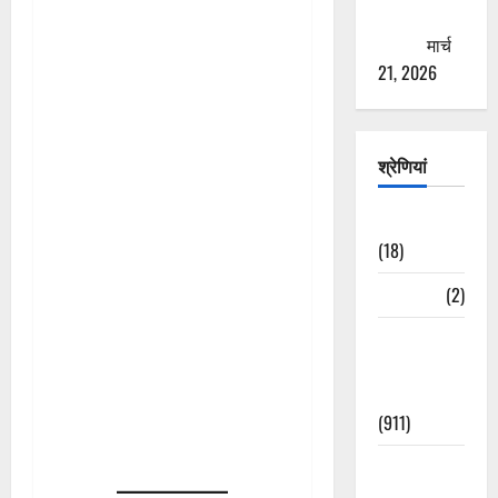
ठगने की
कोशिश
मार्च
21, 2026
श्रेणियां
Astrology
(18)
Bizarre
(2)
Civic Issues
&
Development
(911)
Crime &
Accident