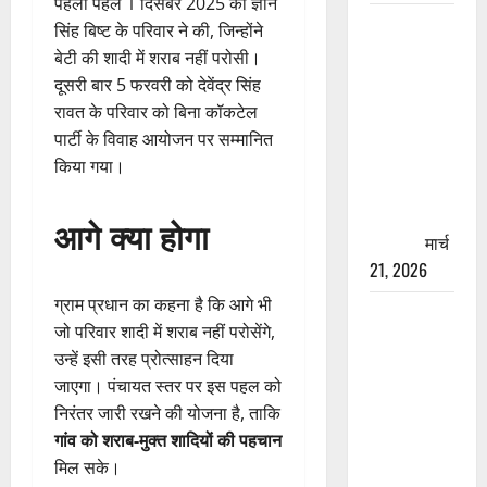
पहली पहल 1 दिसंबर 2025 को ज्ञान
रामझूला पुल
सिंह बिष्ट के परिवार ने की, जिन्होंने
की मरम्मत
बेटी की शादी में शराब नहीं परोसी।
शुरू! 11
दूसरी बार 5 फरवरी को देवेंद्र सिंह
करोड़ की
रावत के परिवार को बिना कॉकटेल
योजना,
पार्टी के विवाह आयोजन पर सम्मानित
चारधाम
किया गया।
यात्रा से
पहले होगा
आगे क्या होगा
काम पूरा
मार्च
21, 2026
ग्राम प्रधान का कहना है कि आगे भी
AIIMS
जो परिवार शादी में शराब नहीं परोसेंगे,
ऋषिकेश के
उन्हें इसी तरह प्रोत्साहन दिया
नाम पर
जाएगा। पंचायत स्तर पर इस पहल को
नौकरी का
निरंतर जारी रखने की योजना है, ताकि
झांसा! फर्जी
गांव को शराब-मुक्त शादियों की पहचान
भर्ती विज्ञापन
मिल सके।
से युवाओं को