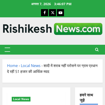
छोड़कर
अगस्त 7, 2026
3:46:08 PM
सामग्री
Facebook
X
YouTube
पर
जाएँ
प्राथमिक
सूची
Home
-
Local News
-
शादी में शराब नहीं परोसने पर ग्राम प्रधान
दे रहीं 51 हजार की आर्थिक मदद
हमारे साथ
Local News
जुड़े