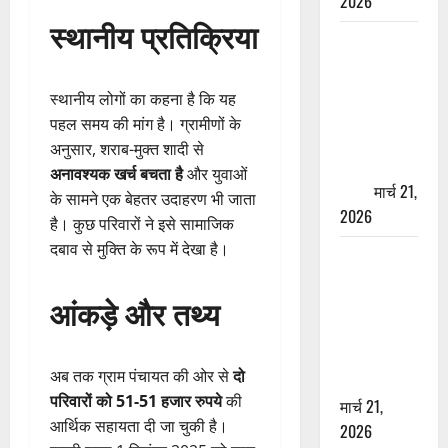
2026
स्थानीय प्रतिक्रिया
ऋषिकेश में
बड़ा प्रॉपर्टी
फ्रॉड! 100
स्थानीय लोगों का कहना है कि यह
रुपये के स्टांप
पहल समय की मांग है। ग्रामीणों के
पेपर पर NRI
अनुसार, शराब-मुक्त शादी से
की जमीन
अनावश्यक खर्च बचता है
और युवाओं
हड़पी
मार्च 21,
के सामने एक बेहतर उदाहरण भी जाता
2026
है। कुछ परिवारों ने इसे सामाजिक
दबाव से मुक्ति के रूप में देखा है।
मसूरी रोड
हादसा: खाई में
आंकड़े और तथ्य
गिरी थार, एक
युवक की मौत
—SDRF ने
अब तक ग्राम पंचायत की ओर से
दो
दो को बचाया
परिवारों को 51-51 हजार रुपये
की
मार्च 21,
आर्थिक सहायता दी जा चुकी है।
2026