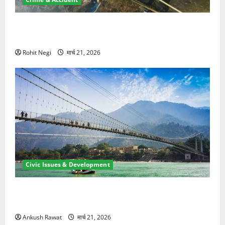
मसूरी रोड हादसा: खाई में गिरी थार, एक युवक की मौत—SDRF
ने दो को बचाया
Rohit Negi
मार्च 21, 2026
Civic Issues & Development
रामझूला पुल की मरम्मत शुरू! 11 करोड़ की योजना, चारधाम
यात्रा से पहले होगा काम पूरा
Ankush Rawat
मार्च 21, 2026