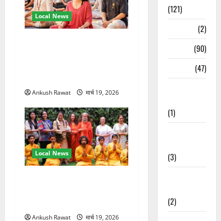
(121)
Local News
Temples
(2)
अंतरराष्ट्रीय योग महोत्सव में
Temples
(90)
तीसरे दिन योग की गहराई, साधकों
ने सीखी प्राणायाम और मेडिटेशन
Travel
(47)
तकनीक
Treks &
Ankush Rawat
मार्च 19, 2026
Adventures
(1)
Treks &
Adventures
Local News
(3)
Waterfalls &
परमार्थ निकेतन पहुंचे अनूप
Nature
जलोटा, गंगा आरती में लिया भाग,
(2)
स्वामी चिदानंद से मुलाकात
Ankush Rawat
मार्च 19, 2026
Waterfalls &