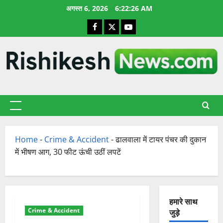
छोड़कर
अगस्त 6, 2026
6:22:27 AM
सामग्री
Facebook
X
YouTube
पर
जाएँ
प्राथमिक
सूची
Home
-
Crime & Accident
-
ढालवाला में टायर पंचर की दुकान
में भीषण आग, 30 फीट ऊंची उठीं लपटें
हमारे साथ
Crime & Accident
जुड़े