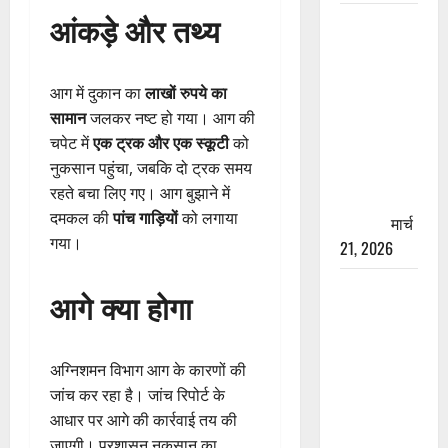
आंकड़े और तथ्य
रामझूला पुल
की मरम्मत
शुरू! 11
आग में दुकान का
लाखों रुपये का
करोड़ की
सामान
जलकर नष्ट हो गया। आग की
योजना,
चपेट में
एक ट्रक और एक स्कूटी
को
चारधाम
नुकसान पहुंचा, जबकि दो ट्रक समय
यात्रा से
रहते बचा लिए गए। आग बुझाने में
पहले होगा
दमकल की
पांच गाड़ियों
को लगाया
काम पूरा
मार्च
गया।
21, 2026
AIIMS
आगे क्या होगा
ऋषिकेश के
नाम पर
नौकरी का
अग्निशमन विभाग आग के कारणों की
झांसा! फर्जी
जांच कर रहा है। जांच रिपोर्ट के
भर्ती विज्ञापन
आधार पर आगे की कार्रवाई तय की
से युवाओं को
जाएगी। प्रशासन नुकसान का