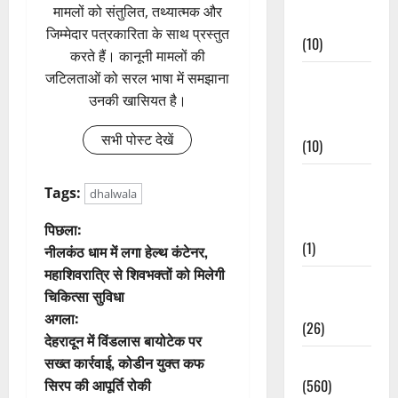
मामलों को संतुलित, तथ्यात्मक और
Events
जिम्मेदार पत्रकारिता के साथ प्रस्तुत
(10)
करते हैं। कानूनी मामलों की
Food &
जटिलताओं को सरल भाषा में समझाना
Local
उनकी खासियत है।
Cuisine
सभी पोस्ट देखें
(10)
Food &
Tags:
dhalwala
Local
Cuisine
पो
पिछला:
(1)
नीलकंठ धाम में लगा हेल्थ कंटेनर,
स्ट
महाशिवरात्रि से शिवभक्तों को मिलेगी
Health &
चिकित्सा सुविधा
ने
Wellness
अगला:
(26)
वि
देहरादून में विंडलास बायोटेक पर
सख्त कार्रवाई, कोडीन युक्त कफ
Local News
गे
सिरप की आपूर्ति रोकी
(560)