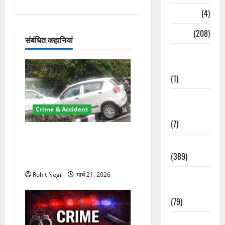
श
Naukri
(4)
न
News
(208)
संबंधित कहानियां
Opinion /
Editorial
(1)
Opinion &
Editorial
Crime & Accident
(7)
दून में रफ्तार का कहर! 120
Politics
Km/h थार ने स्कूटी सवारों को
(389)
कुचला, एक की मौत
Sarkari
Rohit Negi
मार्च 21, 2026
Naukri
(79)
Spirituality