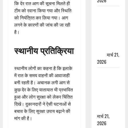
2026
कि देर रात आग की सूचना मिलते ही
टीम को रवाना किया गया और स्थिति
ऋषिकेश में
को नियंत्रित कर लिया गया। आग
बड़ा प्रॉपर्टी
लगने के कारणों की जांच की जा रही
फ्रॉड! 100
है।
रुपये के स्टांप
पेपर पर NRI
स्थानीय प्रतिक्रिया
की जमीन
हड़पी
मार्च 21,
2026
स्थानीय लोगों का कहना है कि इलाके
मसूरी रोड
में रात के समय वाहनों की आवाजाही
हादसा: खाई में
बनी रहती है। अचानक लगी आग से
गिरी थार, एक
कुछ देर के लिए यातायात भी प्रभावित
युवक की मौत
हुआ और लोग सुरक्षा को लेकर चिंतित
—SDRF ने
दिखे। दुकानदारों ने ऐसी घटनाओं से
दो को बचाया
बचाव के लिए सुरक्षा उपाय बढ़ाने की
मार्च 21,
मांग की है।
2026