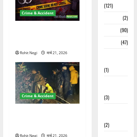
(121)
Crime & Accident
Temples
(2)
ऋषिकेश में बड़ा प्रॉपर्टी फ्रॉड!
Temples
(90)
100 रुपये के स्टांप पेपर पर NRI
Travel
(47)
की जमीन हड़पी
Rohit Negi
मार्च 21, 2026
Treks &
Adventures
(1)
Treks &
Adventures
Crime & Accident
(3)
Waterfalls &
मसूरी रोड हादसा: खाई में गिरी
Nature
थार, एक युवक की मौत—SDRF
(2)
ने दो को बचाया
Rohit Negi
मार्च 21, 2026
Waterfalls &