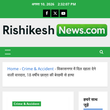
छोड़कर
अगस्त 10, 2026
2:32:08 PM
सामग्री
Facebook
X
YouTube
पर
जाएँ
प्राथमिक
सूची
Home
-
Crime & Accident
-
विकासनगर में दिल दहला देने
वाली वारदात, 18 वर्षीय छात्रा की बेरहमी से हत्या
हमारे साथ
Crime & Accident
जुड़े