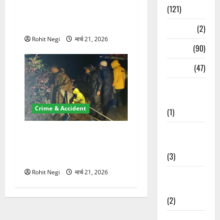
ऋषिकेश में बड़ा प्रॉपर्टी फ्रॉड!
(121)
100 रुपये के स्टांप पेपर पर NRI
की जमीन हड़पी
Temples
(2)
Rohit Negi
मार्च 21, 2026
Temples
(90)
Travel
(47)
Treks &
Adventures
Crime & Accident
(1)
Treks &
मसूरी रोड हादसा: खाई में गिरी
Adventures
थार, एक युवक की मौत—SDRF
(3)
ने दो को बचाया
Rohit Negi
मार्च 21, 2026
Waterfalls &
Nature
(2)
Waterfalls &