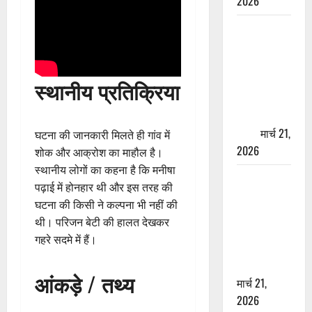
2026
ऋषिकेश में
बड़ा प्रॉपर्टी
फ्रॉड! 100
रुपये के स्टांप
स्थानीय प्रतिक्रिया
पेपर पर NRI
की जमीन
हड़पी
मार्च 21,
घटना की जानकारी मिलते ही गांव में
2026
शोक और आक्रोश का माहौल है।
स्थानीय लोगों का कहना है कि मनीषा
मसूरी रोड
पढ़ाई में होनहार थी और इस तरह की
हादसा: खाई में
घटना की किसी ने कल्पना भी नहीं की
गिरी थार, एक
थी। परिजन बेटी की हालत देखकर
युवक की मौत
गहरे सदमे में हैं।
—SDRF ने
दो को बचाया
आंकड़े / तथ्य
मार्च 21,
2026