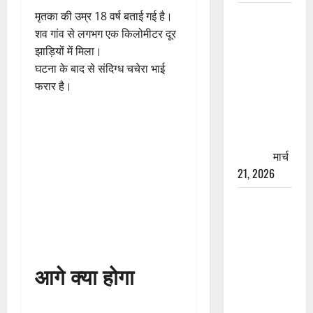
रामझूला पुल
मृतका की उम्र 18 वर्ष बताई गई है।
की मरम्मत
शव गांव से लगभग एक किलोमीटर दूर
शुरू! 11
झाड़ियों में मिला।
करोड़ की
घटना के बाद से संदिग्ध चचेरा भाई
योजना,
फरार है।
चारधाम
यात्रा से
पहले होगा
काम पूरा
मार्च
21, 2026
AIIMS
ऋषिकेश के
नाम पर
नौकरी का
आगे क्या होगा
झांसा! फर्जी
भर्ती विज्ञापन
से युवाओं को