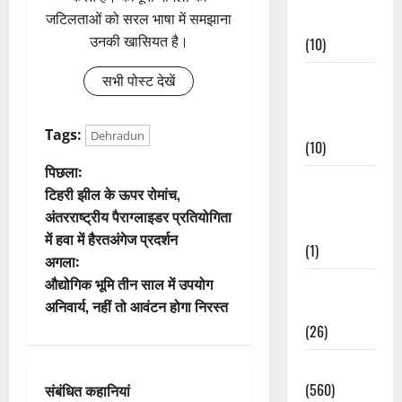
जटिलताओं को सरल भाषा में समझाना
Events
उनकी खासियत है।
(10)
Food &
सभी पोस्ट देखें
Local
Cuisine
Tags:
Dehradun
(10)
पो
पिछला:
Food &
टिहरी झील के ऊपर रोमांच,
Local
स्ट
अंतरराष्ट्रीय पैराग्लाइडर प्रतियोगिता
Cuisine
में हवा में हैरतअंगेज प्रदर्शन
ने
(1)
अगला:
वि
औद्योगिक भूमि तीन साल में उपयोग
Health &
अनिवार्य, नहीं तो आवंटन होगा निरस्त
Wellness
गे
(26)
श
Local News
(560)
संबंधित कहानियां