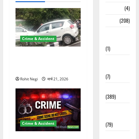
न
Naukri
(4)
News
(208)
Opinion /
Crime & Accident
Editorial
(1)
दून में रफ्तार का कहर! 120
Opinion &
Km/h थार ने स्कूटी सवारों को
Editorial
कुचला, एक की मौत
(7)
Rohit Negi
मार्च 21, 2026
Politics
(389)
Sarkari
Naukri
(79)
Crime & Accident
Spirituality