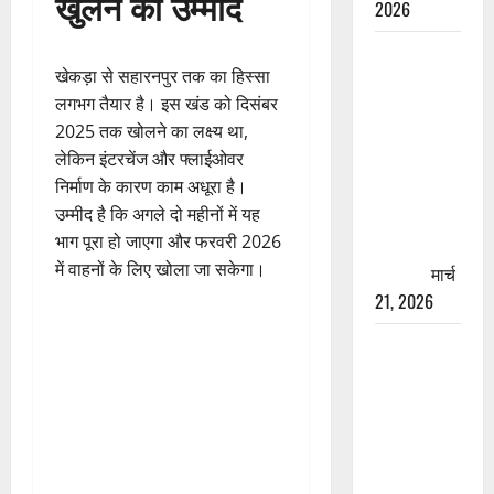
खुलने की उम्मीद
2026
रामझूला पुल
खेकड़ा से सहारनपुर तक का हिस्सा
की मरम्मत
लगभग तैयार है। इस खंड को दिसंबर
शुरू! 11
2025 तक खोलने का लक्ष्य था,
करोड़ की
लेकिन इंटरचेंज और फ्लाईओवर
योजना,
निर्माण के कारण काम अधूरा है।
चारधाम
उम्मीद है कि अगले दो महीनों में यह
यात्रा से
भाग पूरा हो जाएगा और फरवरी 2026
पहले होगा
में वाहनों के लिए खोला जा सकेगा।
काम पूरा
मार्च
21, 2026
AIIMS
ऋषिकेश के
नाम पर
नौकरी का
झांसा! फर्जी
भर्ती विज्ञापन