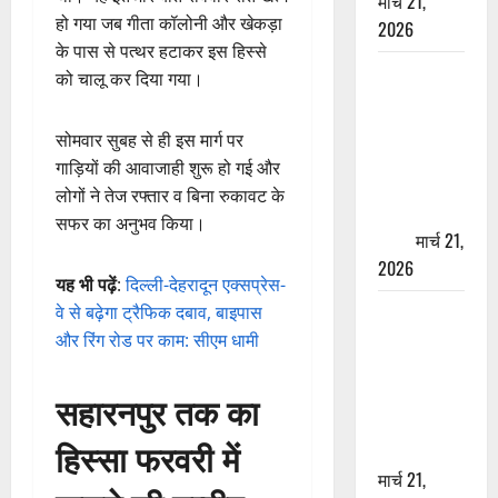
मार्च 21,
हो गया जब गीता कॉलोनी और खेकड़ा
2026
के पास से पत्थर हटाकर इस हिस्से
ऋषिकेश में
को चालू कर दिया गया।
बड़ा प्रॉपर्टी
फ्रॉड! 100
सोमवार सुबह से ही इस मार्ग पर
रुपये के स्टांप
गाड़ियों की आवाजाही शुरू हो गई और
पेपर पर NRI
लोगों ने तेज रफ्तार व बिना रुकावट के
की जमीन
सफर का अनुभव किया।
हड़पी
मार्च 21,
2026
यह भी पढ़ें
:
दिल्ली-देहरादून एक्सप्रेस-
मसूरी रोड
वे से बढ़ेगा ट्रैफिक दबाव, बाइपास
हादसा: खाई में
और रिंग रोड पर काम: सीएम धामी
गिरी थार, एक
युवक की मौत
सहारनपुर तक का
—SDRF ने
हिस्सा फरवरी में
दो को बचाया
मार्च 21,