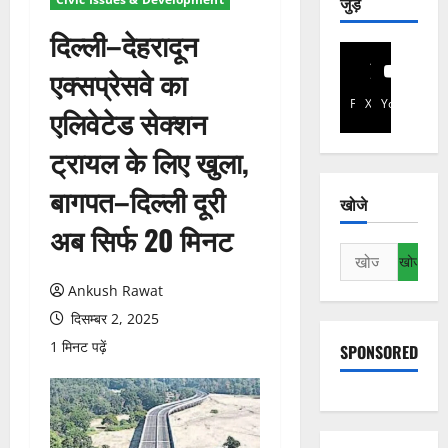
जुड़े
दिल्ली–देहरादून
एक्सप्रेसवे का
Facebook
X
YouTube
एलिवेटेड सेक्शन
ट्रायल के लिए खुला,
बागपत–दिल्ली दूरी
खोजे
अब सिर्फ 20 मिनट
निम्न
को
Ankush Rawat
खोजें:
दिसम्बर 2, 2025
1 मिनट पढ़ें
SPONSORED