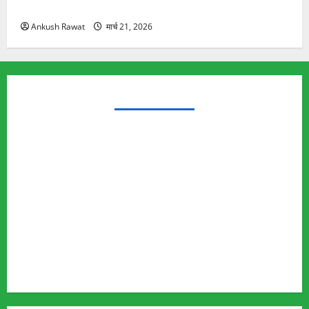
यात्रा से पहले होगा काम पूरा
Ankush Rawat
मार्च 21, 2026
TRENDING TOPICS
Rishikesh Land Protest
Ankita Bhandari Murder Case
Wildlife Conflict
Leopard Attack
Bear Attack
Elephant Attack
Articles
Sukhwant Singh Suicide Case
Save Auli