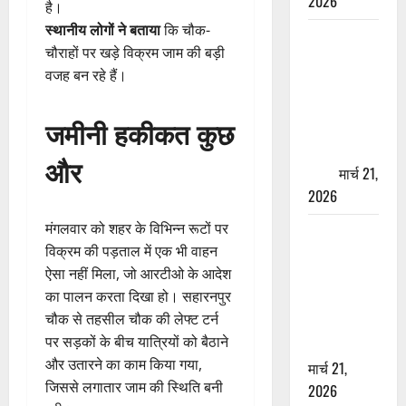
2026
है।
स्थानीय लोगों ने बताया
कि चौक-
ऋषिकेश में
चौराहों पर खड़े विक्रम जाम की बड़ी
बड़ा प्रॉपर्टी
वजह बन रहे हैं।
फ्रॉड! 100
रुपये के स्टांप
जमीनी हकीकत कुछ
पेपर पर NRI
की जमीन
और
हड़पी
मार्च 21,
2026
मंगलवार को शहर के विभिन्न रूटों पर
मसूरी रोड
विक्रम की पड़ताल में एक भी वाहन
हादसा: खाई में
ऐसा नहीं मिला, जो आरटीओ के आदेश
गिरी थार, एक
का पालन करता दिखा हो। सहारनपुर
युवक की मौत
चौक से तहसील चौक की लेफ्ट टर्न
—SDRF ने
पर सड़कों के बीच यात्रियों को बैठाने
दो को बचाया
और उतारने का काम किया गया,
मार्च 21,
जिससे लगातार जाम की स्थिति बनी
2026