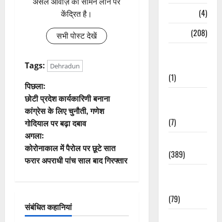
असल आवाज़ को सामने लाने पर
Naukri
(4)
केंद्रित है।
News
(208)
सभी पोस्ट देखें
Opinion /
Editorial
Tags:
Dehradun
(1)
पो
पिछला:
Opinion &
छोटी प्रदेश कार्यकारिणी बनाना
स्ट
Editorial
कांग्रेस के लिए चुनौती, गणेश
(7)
गोदियाल पर बढ़ा दबाव
ने
अगला:
Politics
वि
कोरोनाकाल में पैरोल पर छूटे सात
(389)
फरार अपराधी पांच साल बाद गिरफ्तार
गे
Sarkari
Naukri
श
(79)
संबंधित कहानियां
न
Spirituality