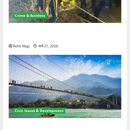
Crime & Accident
मसूरी रोड हादसा: खाई में गिरी थार, एक युवक की मौत—SDRF
ने दो को बचाया
Rohit Negi
मार्च 21, 2026
Civic Issues & Development
रामझूला पुल की मरम्मत शुरू! 11 करोड़ की योजना, चारधाम