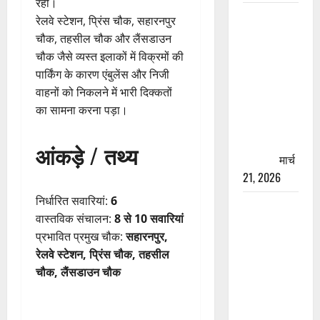
रही।
रामझूला पुल
रेलवे स्टेशन, प्रिंस चौक, सहारनपुर
की मरम्मत
चौक, तहसील चौक और लैंसडाउन
शुरू! 11
चौक जैसे व्यस्त इलाकों में विक्रमों की
करोड़ की
पार्किंग के कारण एंबुलेंस और निजी
योजना,
वाहनों को निकलने में भारी दिक्कतों
चारधाम
का सामना करना पड़ा।
यात्रा से
पहले होगा
आंकड़े / तथ्य
काम पूरा
मार्च
21, 2026
निर्धारित सवारियां:
6
AIIMS
वास्तविक संचालन:
8 से 10 सवारियां
ऋषिकेश के
प्रभावित प्रमुख चौक:
सहारनपुर,
नाम पर
रेलवे स्टेशन, प्रिंस चौक, तहसील
नौकरी का
चौक, लैंसडाउन चौक
झांसा! फर्जी
भर्ती विज्ञापन
से युवाओं को