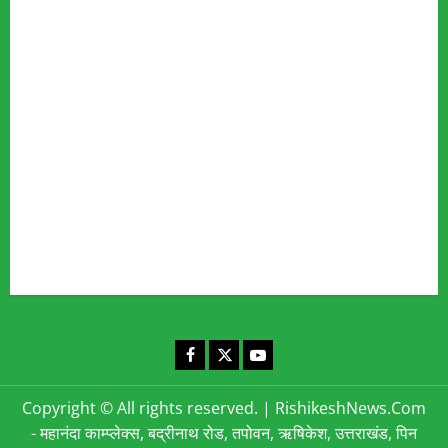
Our Team
Fact Checking Policy
Disclaimer
Editorial Policy
Privacy Policy
Cookies Policy
Corrections & Complaints Policy
Corrections & Grievance Redressal Policy
Terms & Condition
Advertising & Sponsored Content Policy
Contact Us
Facebook
X
YouTube
Copyright © All rights reserved.
|
RishikeshNews.Com
- महानंदा काम्प्लेक्स, बद्रीनाथ रोड, तपोवन, ऋषिकेश, उत्तराखंड, पिन