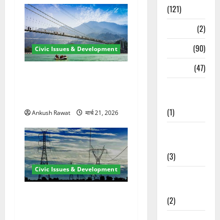
(121)
Temples
(2)
Temples
(90)
Civic Issues & Development
Travel
(47)
रामझूला पुल की मरम्मत शुरू! 11
करोड़ की योजना, चारधाम यात्रा
Treks &
से पहले होगा काम पूरा
Adventures
(1)
Ankush Rawat
मार्च 21, 2026
Treks &
Adventures
(3)
Civic Issues & Development
Waterfalls &
Nature
कुंभ 2027 की तैयारी तेज! हरिद्वार
(2)
में बिजली व्यवस्था मजबूत करने
के लिए 21.51 करोड़ की योजना
Waterfalls &