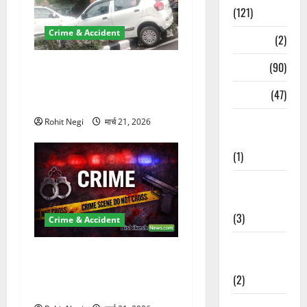
(121)
Crime & Accident
Temples
(2)
Temples
(90)
दून में रफ्तार का कहर! 120
Km/h थार ने स्कूटी सवारों को
Travel
(47)
कुचला, एक की मौत
Treks &
Rohit Negi
मार्च 21, 2026
Adventures
(1)
Treks &
Adventures
(3)
Crime & Accident
Waterfalls &
ऋषिकेश में बड़ा प्रॉपर्टी फ्रॉड!
Nature
100 रुपये के स्टांप पेपर पर NRI
(2)
की जमीन हड़पी
Waterfalls &