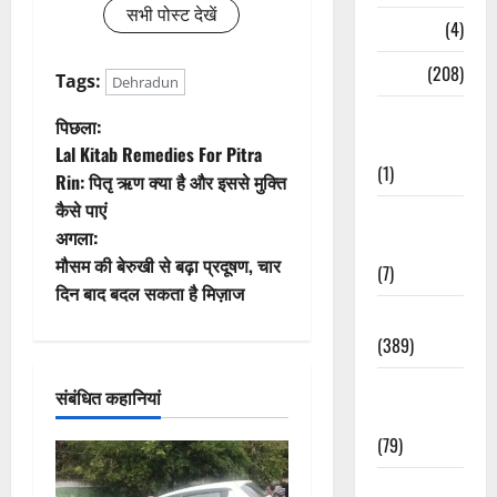
सभी पोस्ट देखें
Naukri
(4)
News
(208)
Tags:
Dehradun
Opinion /
पो
पिछला:
Editorial
Lal Kitab Remedies For Pitra
स्ट
(1)
Rin: पितृ ऋण क्या है और इससे मुक्ति
कैसे पाएं
ने
Opinion &
अगला:
Editorial
वि
मौसम की बेरुखी से बढ़ा प्रदूषण, चार
(7)
दिन बाद बदल सकता है मिज़ाज
गे
Politics
(389)
श
Sarkari
संबंधित कहानियां
न
Naukri
(79)
Spirituality