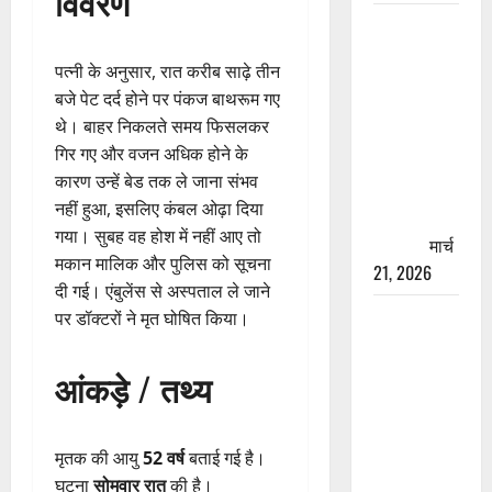
विवरण
रामझूला पुल
की मरम्मत
पत्नी के अनुसार, रात करीब साढ़े तीन
शुरू! 11
बजे पेट दर्द होने पर पंकज बाथरूम गए
करोड़ की
थे। बाहर निकलते समय फिसलकर
योजना,
गिर गए और वजन अधिक होने के
चारधाम
कारण उन्हें बेड तक ले जाना संभव
यात्रा से
नहीं हुआ, इसलिए कंबल ओढ़ा दिया
पहले होगा
गया। सुबह वह होश में नहीं आए तो
काम पूरा
मार्च
मकान मालिक और पुलिस को सूचना
21, 2026
दी गई। एंबुलेंस से अस्पताल ले जाने
AIIMS
पर डॉक्टरों ने मृत घोषित किया।
ऋषिकेश के
नाम पर
आंकड़े / तथ्य
नौकरी का
झांसा! फर्जी
भर्ती विज्ञापन
मृतक की आयु
52 वर्ष
बताई गई है।
से युवाओं को
घटना
सोमवार रात
की है।