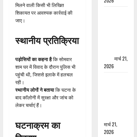
2026
मिलने वाली किसी भी लिखित
ऋषिकेश में
शिकायत पर आवश्यक कार्रवाई की
बड़ा प्रॉपर्टी
जाए।
फ्रॉड! 100
रुपये के स्टांप
स्थानीय प्रतिक्रिया
पेपर पर NRI
की जमीन
हड़पी
मार्च 21,
पड़ोसियों का कहना है
कि सोमवार
2026
शाम घर में विवाद के दौरान पुलिस भी
पहुंची थी, जिससे इलाके में हलचल
मसूरी रोड
रही।
हादसा: खाई में
स्थानीय लोगों ने बताया
कि घटना के
गिरी थार, एक
बाद कॉलोनी में सुरक्षा और जांच को
युवक की मौत
लेकर चर्चाएं हैं।
—SDRF ने
दो को बचाया
घटनाक्रम का
मार्च 21,
2026