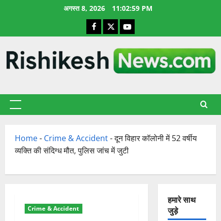
छोड़कर
अगस्त 8, 2026
11:03:00 PM
सामग्री
Facebook
X
YouTube
पर
जाएँ
प्राथमिक
सूची
Home
-
Crime & Accident
-
दून विहार कॉलोनी में 52 वर्षीय
व्यक्ति की संदिग्ध मौत, पुलिस जांच में जुटी
हमारे साथ
Crime & Accident
जुड़े