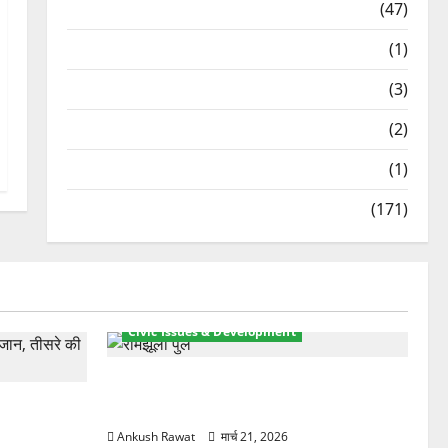
Travel
(47)
Treks & Adventures
(1)
Treks & Adventures
(3)
Waterfalls & Nature
(2)
Waterfalls & Nature
(1)
Weather Update
(171)
Civic Issues & Development
रामझूला पुल की मरम्मत शुरू! 11 करोड़ की
ार, एक युवक
योजना, चारधाम यात्रा से पहले होगा काम पूरा
Ankush Rawat
मार्च 21, 2026