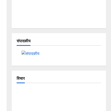
संपादकीय
विचार
The Crumbling Mountains of
Uttarakhand: Continuous Disasters in
Dehradun, Chamoli, and Joshimath —
Why Is This Destruction Repeating?