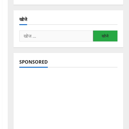
खोजे
निम्न
को
खोजें:
SPONSORED