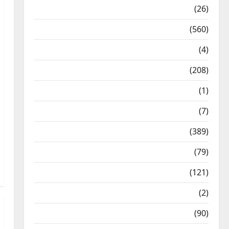
Health & Wellness
(26)
Local News
(560)
Naukri
(4)
News
(208)
Opinion / Editorial
(1)
Opinion & Editorial
(7)
Politics
(389)
Sarkari Naukri
(79)
Spirituality
(121)
Temples
(2)
Temples
(90)