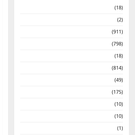
Astrology
(18)
Bizarre
(2)
Civic Issues & Development
(911)
Crime & Accident
(798)
Culture & Lifestyle
(18)
Current Affairs
(814)
Education & Exam Updates
(49)
Festivals & Events
(175)
Festivals & Events
(10)
Food & Local Cuisine
(10)
Food & Local Cuisine
(1)