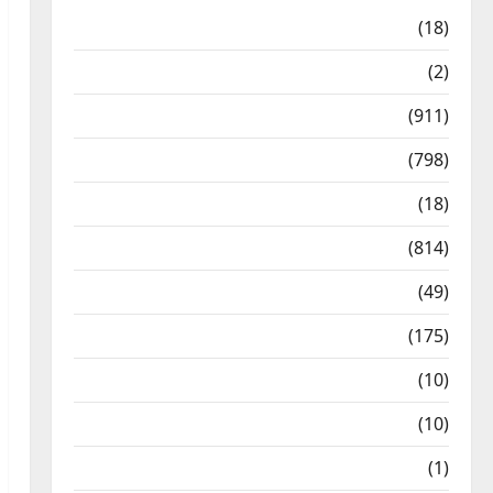
Astrology
(18)
Bizarre
(2)
Civic Issues & Development
(911)
Crime & Accident
(798)
Culture & Lifestyle
(18)
Current Affairs
(814)
Education & Exam Updates
(49)
Festivals & Events
(175)
Festivals & Events
(10)
Food & Local Cuisine
(10)
Food & Local Cuisine
(1)