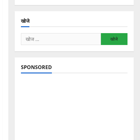
खोजे
निम्न
को
खोजें:
SPONSORED