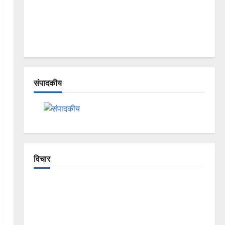
संपादकीय
विचार
The Crumbling Mountains of
Uttarakhand: Continuous Disasters in
Dehradun, Chamoli, and Joshimath —
Why Is This Destruction Repeating?