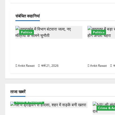
वि
गे
संबंधित कहानियां
श
Politics
Politics
न
कैबिनेट विस्तार के बाद धामी का कम होगा
धामी कैबिनेट विस
बोझ! 35 विभागों का बंटवारा जल्द,
2027 चुनाव में भ
सरकार में आएगी तेजी
रचने की तैयारी
Ankit Rawat
मार्च 21, 2026
Ankit Rawat
म
ताजा खबरें
Crime & Accident
Crime & Ac