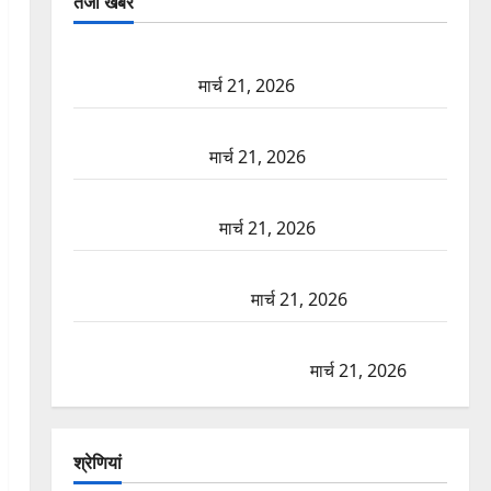
तजा खबरें
दून में रफ्तार का कहर! 120 Km/h थार ने स्कूटी सवारों को
कुचला, एक की मौत
मार्च 21, 2026
ऋषिकेश में बड़ा प्रॉपर्टी फ्रॉड! 100 रुपये के स्टांप पेपर पर
NRI की जमीन हड़पी
मार्च 21, 2026
मसूरी रोड हादसा: खाई में गिरी थार, एक युवक की मौत—
SDRF ने दो को बचाया
मार्च 21, 2026
रामझूला पुल की मरम्मत शुरू! 11 करोड़ की योजना, चारधाम
यात्रा से पहले होगा काम पूरा
मार्च 21, 2026
AIIMS ऋषिकेश के नाम पर नौकरी का झांसा! फर्जी भर्ती
विज्ञापन से युवाओं को ठगने की कोशिश
मार्च 21, 2026
श्रेणियां