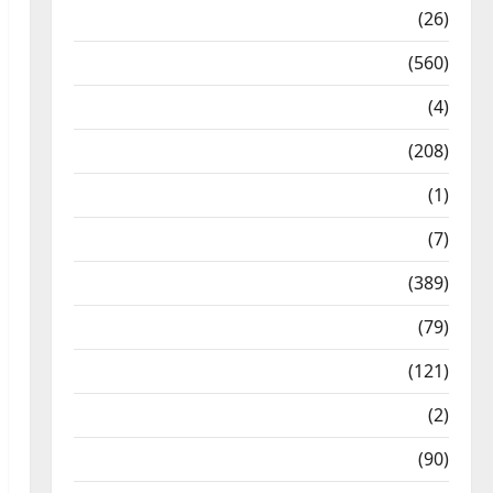
Health & Wellness
(26)
Local News
(560)
Naukri
(4)
News
(208)
Opinion / Editorial
(1)
Opinion & Editorial
(7)
Politics
(389)
Sarkari Naukri
(79)
Spirituality
(121)
Temples
(2)
Temples
(90)