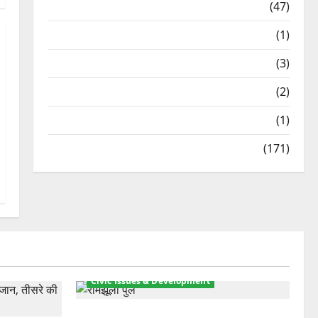
Travel
(47)
Treks & Adventures
(1)
Treks & Adventures
(3)
Waterfalls & Nature
(2)
Waterfalls & Nature
(1)
Weather Update
(171)
Civic Issues & Development