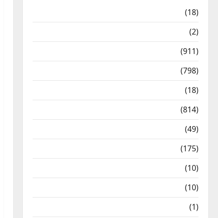
Astrology
(18)
Bizarre
(2)
Civic Issues & Development
(911)
Crime & Accident
(798)
Culture & Lifestyle
(18)
Current Affairs
(814)
Education & Exam Updates
(49)
Festivals & Events
(175)
Festivals & Events
(10)
Food & Local Cuisine
(10)
Food & Local Cuisine
(1)