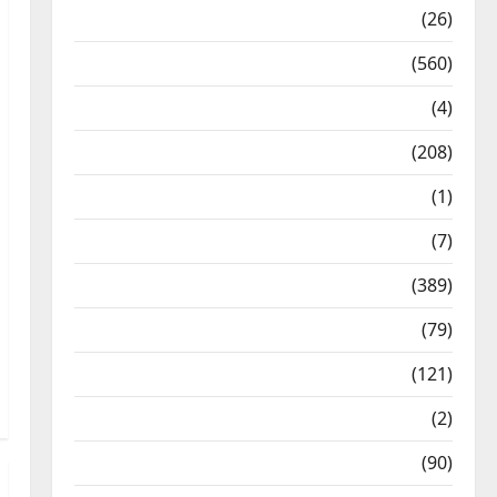
Health & Wellness
(26)
Local News
(560)
Naukri
(4)
News
(208)
Opinion / Editorial
(1)
Opinion & Editorial
(7)
Politics
(389)
Sarkari Naukri
(79)
Spirituality
(121)
Temples
(2)
Temples
(90)