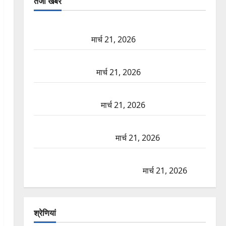
तजा खबरें
दून में रफ्तार का कहर! 120 Km/h थार ने स्कूटी सवारों को
कुचला, एक की मौत
मार्च 21, 2026
ऋषिकेश में बड़ा प्रॉपर्टी फ्रॉड! 100 रुपये के स्टांप पेपर पर
NRI की जमीन हड़पी
मार्च 21, 2026
मसूरी रोड हादसा: खाई में गिरी थार, एक युवक की मौत—
SDRF ने दो को बचाया
मार्च 21, 2026
रामझूला पुल की मरम्मत शुरू! 11 करोड़ की योजना, चारधाम
यात्रा से पहले होगा काम पूरा
मार्च 21, 2026
AIIMS ऋषिकेश के नाम पर नौकरी का झांसा! फर्जी भर्ती
विज्ञापन से युवाओं को ठगने की कोशिश
मार्च 21, 2026
श्रेणियां