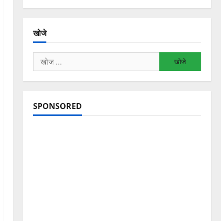
खोजे
निम्न
को
खोजें:
SPONSORED