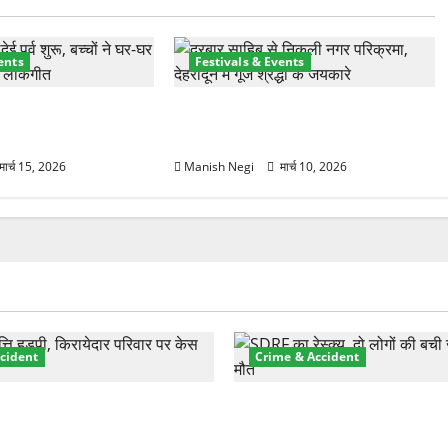
ents
Festivals & Events
 हुआ फूलदेई पर्व, बच्चों ने
श्री झंडे जी मेले में निकली भव्य नगर
ल और गाए पारंपरिक गीत
परिक्रमा, हजारों श्रद्धालुओं ने लिया भाग
मार्च 15, 2026
Manish Negi
मार्च 10, 2026
cident
Crime & Accident
़ा प्रॉपर्टी फ्रॉड! 100 रुपये के
मसूरी रोड हादसा: खाई में गिरी थ
पर NRI की जमीन हड़पी
की मौत—SDRF ने दो को बचाया