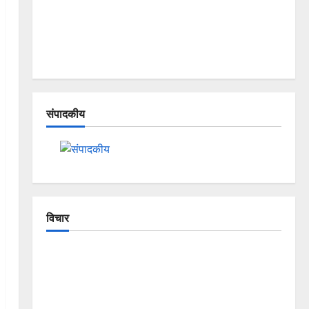
संपादकीय
विचार
The Crumbling Mountains of
Uttarakhand: Continuous Disasters in
Dehradun, Chamoli, and Joshimath —
Why Is This Destruction Repeating?