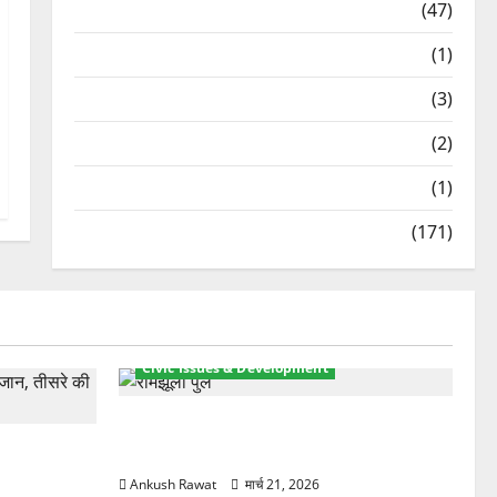
Travel
(47)
Treks & Adventures
(1)
Treks & Adventures
(3)
Waterfalls & Nature
(2)
Waterfalls & Nature
(1)
Weather Update
(171)
Civic Issues & Development
रामझूला पुल की मरम्मत शुरू! 11 करोड़ की
ार, एक युवक
योजना, चारधाम यात्रा से पहले होगा काम पूरा
Ankush Rawat
मार्च 21, 2026