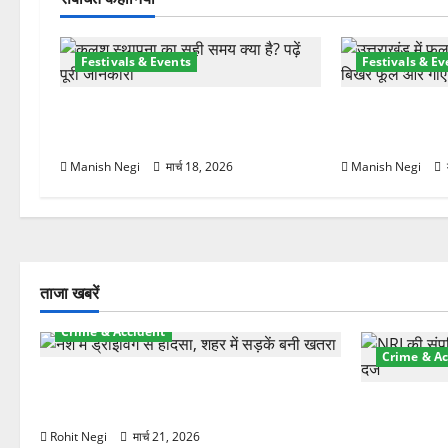
श
Festivals & Events
Festivals & Ev
न
चैत्र नवरात्र 2026: 19 मार्च से
उत्तराखंड में शुरू
शुरुआत, मां दुर्गा पालकी पर करेंगी आगमन
घर-घर बिखेरे फू
Manish Negi
मार्च 18, 2026
Manish Negi
ताजा खबरें
Crime & Accident
Crime & Ac
दून में रफ्तार का कहर! 120 Km/h थार ने
स्कूटी सवारों को कुचला, एक की मौत
ऋषिकेश में बड
स्टांप पेपर 
Rohit Negi
मार्च 21, 2026