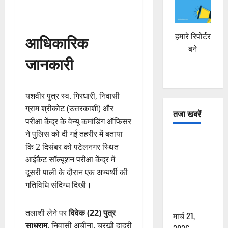
हमारे रिपोर्टर
आधिकारिक
बने
जानकारी
यशवीर पुत्र स्व. गिरधारी, निवासी
ग्राम श्रीकोट (उत्तरकाशी) और
तजा खबरें
परीक्षा केंद्र के वेन्यू कमांडिंग ऑफिसर
ने पुलिस को दी गई तहरीर में बताया
दून में रफ्तार
कि 2 दिसंबर को पटेलनगर स्थित
का कहर! 120
आईकैट सॉल्यूशन परीक्षा केंद्र में
Km/h थार ने
दूसरी पाली के दौरान एक अभ्यर्थी की
स्कूटी सवारों
गतिविधि संदिग्ध दिखी।
को कुचला,
एक की मौत
तलाशी लेने पर
विवेक (22) पुत्र
मार्च 21,
साधुराम
, निवासी अचीना, चरखी दादरी