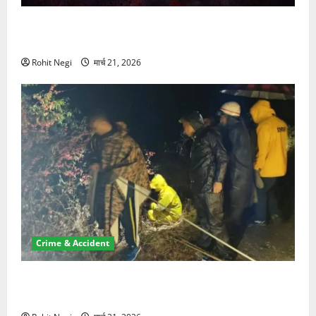
ऋषिकेश में बड़ा प्रॉपर्टी फ्रॉड! 100 रुपये के स्टांप पेपर पर
NRI की जमीन हड़पी
Rohit Negi
मार्च 21, 2026
Crime & Accident
मसूरी रोड हादसा: खाई में गिरी थार, एक युवक की मौत—SDRF
ने दो को बचाया