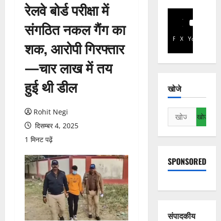
रेलवे बोर्ड परीक्षा में
संगठित नकल गैंग का
Facebook
X
YouTube
शक, आरोपी गिरफ्तार
—चार लाख में तय
हुई थी डील
खोजे
Rohit Negi
निम्न
को
दिसम्बर 4, 2025
खोजें:
1 मिनट पढ़ें
SPONSORED
संपादकीय