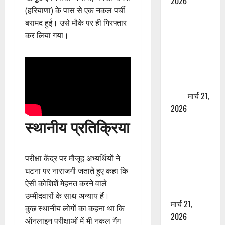
2026
(हरियाणा) के पास से एक नकल पर्ची
ऋषिकेश में
बरामद हुई। उसे मौके पर ही गिरफ्तार
बड़ा प्रॉपर्टी
कर लिया गया।
फ्रॉड! 100
रुपये के स्टांप
पेपर पर NRI
की जमीन
हड़पी
मार्च 21,
2026
स्थानीय प्रतिक्रिया
मसूरी रोड
हादसा: खाई में
गिरी थार, एक
परीक्षा केंद्र पर मौजूद अभ्यर्थियों ने
युवक की मौत
घटना पर नाराजगी जताते हुए कहा कि
—SDRF ने
ऐसी कोशिशें मेहनत करने वाले
दो को बचाया
उम्मीदवारों के साथ अन्याय हैं।
मार्च 21,
कुछ स्थानीय लोगों का कहना था कि
2026
ऑनलाइन परीक्षाओं में भी नकल गैंग