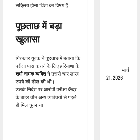
सक्रिय होना चिंता का विषय है।
रामझूला पुल
की मरम्मत
पूछताछ में बड़ा
शुरू! 11
करोड़ की
खुलासा
योजना,
चारधाम
यात्रा से
गिरफ्तार युवक ने पूछताछ में बताया कि
पहले होगा
परीक्षा पास कराने के लिए हरियाणा के
काम पूरा
मार्च
शर्मा नामक व्यक्ति
ने उससे चार लाख
21, 2026
रुपये की डील की थी।
उसके निर्देश पर आरोपी परीक्षा केंद्र
AIIMS
के बाहर तीन अन्य व्यक्तियों से पहले
ऋषिकेश के
ही मिल चुका था।
नाम पर
नौकरी का
झांसा! फर्जी
भर्ती विज्ञापन
से युवाओं को