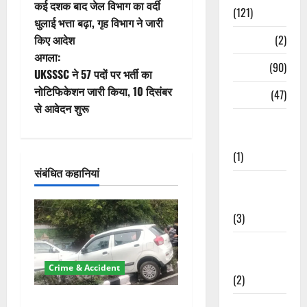
कई दशक बाद जेल विभाग का वर्दी
(121)
स्ट
धुलाई भत्ता बढ़ा, गृह विभाग ने जारी
Temples
(2)
किए आदेश
ने
अगला:
Temples
(90)
वि
UKSSSC ने 57 पदों पर भर्ती का
नोटिफिकेशन जारी किया, 10 दिसंबर
Travel
(47)
गे
से आवेदन शुरू
Treks &
श
Adventures
(1)
न
संबंधित कहानियां
Treks &
Adventures
(3)
Waterfalls &
Nature
Crime & Accident
(2)
दून में रफ्तार का कहर! 120
Waterfalls &