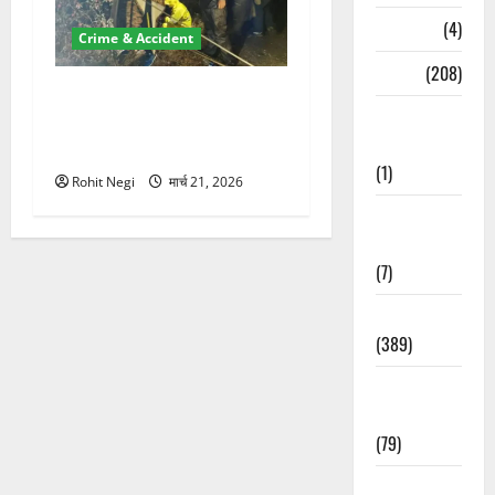
Naukri
(4)
Crime & Accident
News
(208)
मसूरी रोड हादसा: खाई में गिरी
Opinion /
थार, एक युवक की मौत—SDRF
Editorial
ने दो को बचाया
(1)
Rohit Negi
मार्च 21, 2026
Opinion &
Editorial
(7)
Politics
(389)
Sarkari
Naukri
(79)
Spirituality