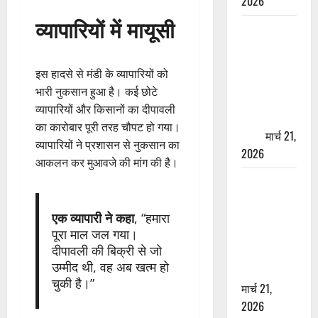
2026
व्यापारियों में मायूसी
ऋषिकेश में
बड़ा प्रॉपर्टी
फ्रॉड! 100
इस हादसे से मंडी के व्यापारियों को
रुपये के स्टांप
भारी नुकसान हुआ है। कई छोटे
पेपर पर NRI
व्यापारियों और किसानों का दीपावली
की जमीन
का कारोबार पूरी तरह चौपट हो गया।
हड़पी
मार्च 21,
व्यापारियों ने प्रशासन से नुकसान का
2026
आकलन कर मुआवजे की मांग की है।
मसूरी रोड
हादसा: खाई में
गिरी थार, एक
एक व्यापारी ने कहा
, “हमारा
पूरा माल जल गया।
युवक की मौत
दीपावली की बिक्री से जो
—SDRF ने
उम्मीद थी, वह अब खत्म हो
दो को बचाया
चुकी है।”
मार्च 21,
2026