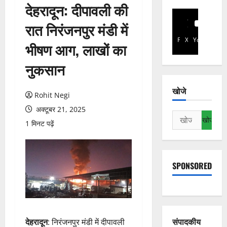
देहरादून: दीपावली की
रात निरंजनपुर मंडी में
Facebook
X
YouTube
भीषण आग, लाखों का
नुकसान
खोजे
Rohit Negi
अक्टूबर 21, 2025
निम्न
1 मिनट पढ़ें
को
खोजें:
SPONSORED
संपादकीय
देहरादून
: निरंजनपुर मंडी में दीपावली