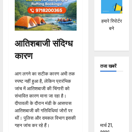
हमारे रिपोर्टर
बने
आतिशबाजी संदिग्ध
कारण
तजा खबरें
आग लगने का सटीक कारण अभी तक
दून में रफ्तार
स्पष्ट नहीं हुआ है, लेकिन प्रारंभिक
का कहर! 120
जांच में आतिशबाजी की चिंगारी को
Km/h थार ने
संभावित कारण माना जा रहा है।
स्कूटी सवारों
दीपावली के दौरान मंडी के आसपास
को कुचला,
आतिशबाजी की गतिविधियां जोरों पर
एक की मौत
थीं। पुलिस और दमकल विभाग इसकी
मार्च 21,
गहन जांच कर रहे हैं।