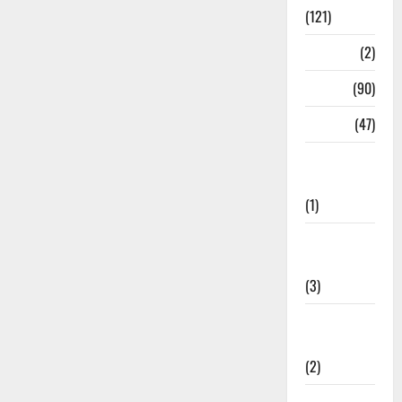
(121)
Temples
(2)
Temples
(90)
Travel
(47)
Treks &
Adventures
(1)
Treks &
Adventures
(3)
Waterfalls &
Nature
(2)
Waterfalls &