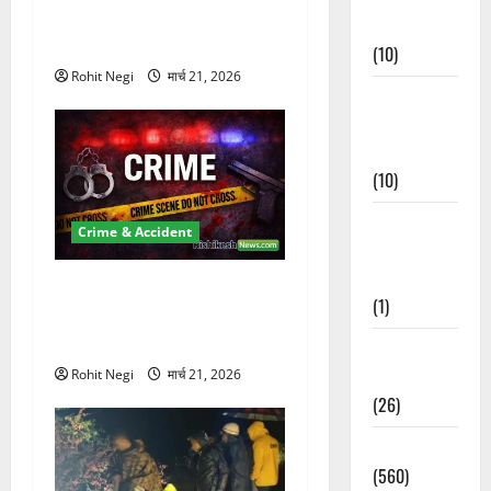
Km/h थार ने स्कूटी सवारों को
Events
कुचला, एक की मौत
(10)
Rohit Negi
मार्च 21, 2026
Food &
Local
Cuisine
(10)
Food &
Crime & Accident
Local
Cuisine
ऋषिकेश में बड़ा प्रॉपर्टी फ्रॉड!
(1)
100 रुपये के स्टांप पेपर पर NRI
की जमीन हड़पी
Health &
Wellness
Rohit Negi
मार्च 21, 2026
(26)
Local News
(560)