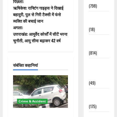
पो
पिछला:
(798)
ऋषिकेश: राफ्टिंग गाइड्स ने दिखाई
स्ट
बहादुरी, पुल से गिरी टैक्सी में फंसे
Culture &
व्यक्ति की बचाई जान
ने
Lifestyle
अगला:
(18)
वि
उत्तराखंड: आयुर्वेद कोर्सों में सीटें भरना
Current
चुनौती, आयु सीमा बढ़ाकर 42 वर्ष
गे
Affairs
(814)
श
Education &
संबंधित कहानियां
न
Exam
Updates
(49)
Festivals &
Events
Crime & Accident
(175)
दून में रफ्तार का कहर! 120
Festivals &