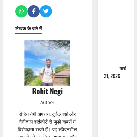
रामझूला पुल
की मरम्मत
शुरू! 11
लेखक के बारे में
करोड़ की
योजना,
चारधाम
यात्रा से
पहले होगा
काम पूरा
मार्च
21, 2026
AIIMS
Rohit Negi
ऋषिकेश के
Author
नाम पर
नौकरी का
रोहित नेगी अपराध, दुर्घटनाओं और
झांसा! फर्जी
नैनीताल हाईकोर्ट से जुड़ी खबरों में
भर्ती विज्ञापन
विशेषज्ञता रखते हैं। वह संवेदनशील
से युवाओं को
मामलों को संतुलित, तथ्यात्मक और