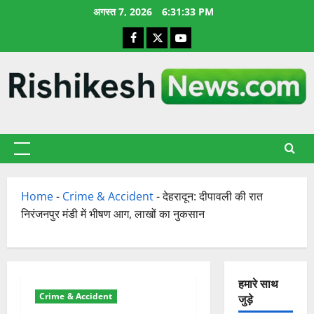
छोड़कर
अगस्त 7, 2026
6:31:34 PM
सामग्री
Facebook
X
YouTube
पर
जाएँ
प्राथमिक
सूची
Home
-
Crime & Accident
-
देहरादून: दीपावली की रात
निरंजनपुर मंडी में भीषण आग, लाखों का नुकसान
हमारे साथ
Crime & Accident
जुड़े