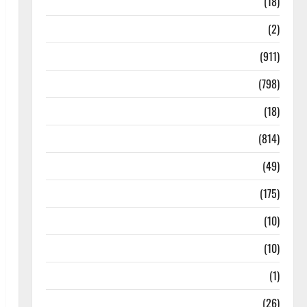
Astrology
(18)
Bizarre
(2)
Civic Issues & Development
(911)
Crime & Accident
(798)
Culture & Lifestyle
(18)
Current Affairs
(814)
Education & Exam Updates
(49)
Festivals & Events
(175)
Festivals & Events
(10)
Food & Local Cuisine
(10)
Food & Local Cuisine
(1)
Health & Wellness
(26)