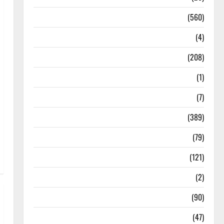
Local News
(560)
Naukri
(4)
News
(208)
Opinion / Editorial
(1)
Opinion & Editorial
(7)
Politics
(389)
Sarkari Naukri
(79)
Spirituality
(121)
Temples
(2)
Temples
(90)
Travel
(47)