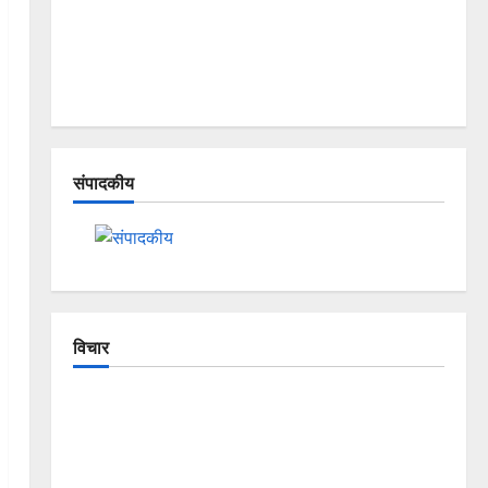
संपादकीय
विचार
The Crumbling Mountains of Uttarakhand:
Continuous Disasters in Dehradun, Chamoli, and
Joshimath — Why Is This Destruction Repeating?