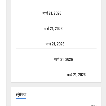
दून में रफ्तार का कहर! 120 Km/h थार ने स्कूटी सवारों को
कुचला, एक की मौत
मार्च 21, 2026
ऋषिकेश में बड़ा प्रॉपर्टी फ्रॉड! 100 रुपये के स्टांप पेपर पर
NRI की जमीन हड़पी
मार्च 21, 2026
मसूरी रोड हादसा: खाई में गिरी थार, एक युवक की मौत—
SDRF ने दो को बचाया
मार्च 21, 2026
रामझूला पुल की मरम्मत शुरू! 11 करोड़ की योजना, चारधाम
यात्रा से पहले होगा काम पूरा
मार्च 21, 2026
AIIMS ऋषिकेश के नाम पर नौकरी का झांसा! फर्जी भर्ती
विज्ञापन से युवाओं को ठगने की कोशिश
मार्च 21, 2026
श्रेणियां