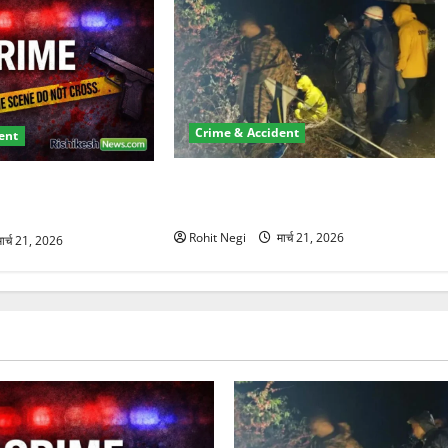
Crime & Accident
ent
मसूरी रोड हादसा: खाई में गिरी थार, एक
्रॉपर्टी फ्रॉड! 100 रुपये
युवक की मौत—SDRF ने दो को बचाया
पर NRI की जमीन हड़पी
Rohit Negi
मार्च 21, 2026
ार्च 21, 2026