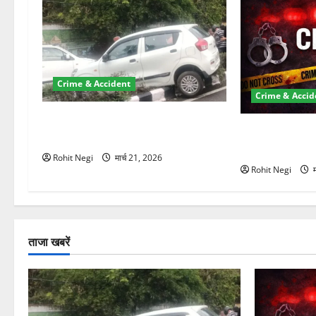
न
Crime & Accident
Crime & Accid
दून में रफ्तार का कहर! 120 Km/h थार ने
ऋषिकेश में बड़ा प
स्कूटी सवारों को कुचला, एक की मौत
के स्टांप पेपर 
Rohit Negi
मार्च 21, 2026
Rohit Negi
म
ताजा खबरें