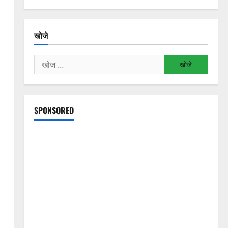
खोजे
निम्न
को
खोजें:
SPONSORED