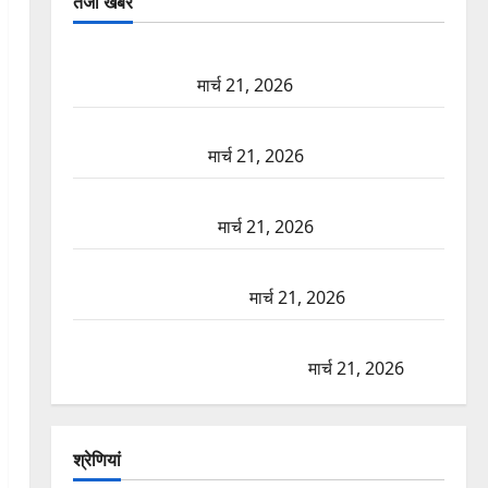
तजा खबरें
दून में रफ्तार का कहर! 120 Km/h थार ने स्कूटी सवारों को
कुचला, एक की मौत
मार्च 21, 2026
ऋषिकेश में बड़ा प्रॉपर्टी फ्रॉड! 100 रुपये के स्टांप पेपर पर
NRI की जमीन हड़पी
मार्च 21, 2026
मसूरी रोड हादसा: खाई में गिरी थार, एक युवक की मौत—
SDRF ने दो को बचाया
मार्च 21, 2026
रामझूला पुल की मरम्मत शुरू! 11 करोड़ की योजना, चारधाम
यात्रा से पहले होगा काम पूरा
मार्च 21, 2026
AIIMS ऋषिकेश के नाम पर नौकरी का झांसा! फर्जी भर्ती
विज्ञापन से युवाओं को ठगने की कोशिश
मार्च 21, 2026
श्रेणियां