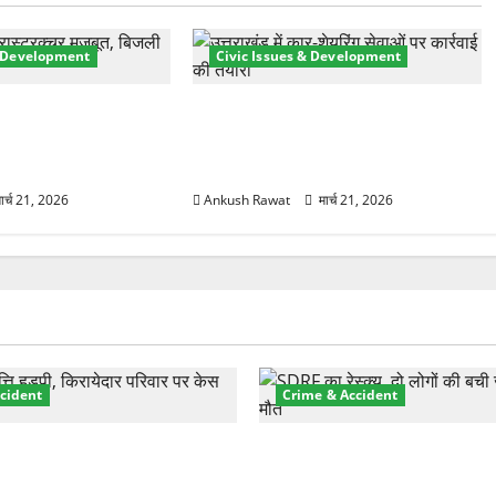
& Development
Civic Issues & Development
री तेज! हरिद्वार में
उत्तराखंड में BlaBla पर लग सकती है
मजबूत करने के लिए
रोक! हादसे के बाद सरकार सख्त, जांच
 योजना मंजूर
तेज
ार्च 21, 2026
Ankush Rawat
मार्च 21, 2026
cident
Crime & Accident
़ा प्रॉपर्टी फ्रॉड! 100 रुपये के
मसूरी रोड हादसा: खाई में गिरी थ
पर NRI की जमीन हड़पी
की मौत—SDRF ने दो को बचाया