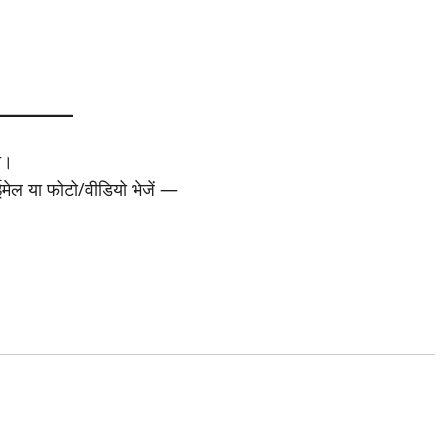
ा।
 ईमेल या फोटो/वीडियो भेजें —