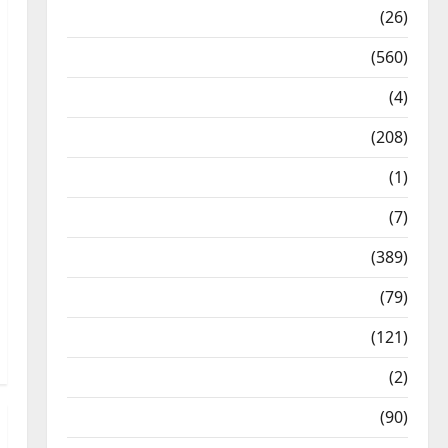
Health & Wellness
(26)
Local News
(560)
Naukri
(4)
News
(208)
Opinion / Editorial
(1)
Opinion & Editorial
(7)
Politics
(389)
Sarkari Naukri
(79)
Spirituality
(121)
Temples
(2)
Temples
(90)