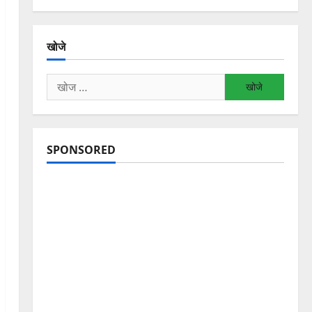
खोजे
निम्न
को
खोजें:
SPONSORED