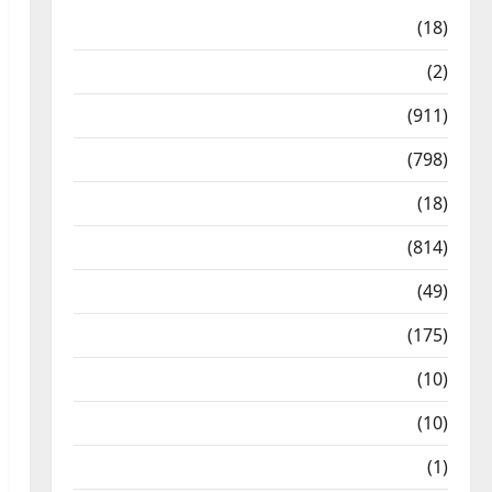
Astrology
(18)
Bizarre
(2)
Civic Issues & Development
(911)
Crime & Accident
(798)
Culture & Lifestyle
(18)
Current Affairs
(814)
Education & Exam Updates
(49)
Festivals & Events
(175)
Festivals & Events
(10)
Food & Local Cuisine
(10)
Food & Local Cuisine
(1)