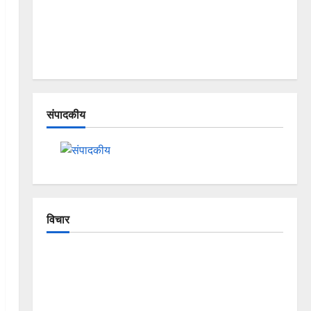
संपादकीय
विचार
The Crumbling Mountains of
Uttarakhand: Continuous Disasters in
Dehradun, Chamoli, and Joshimath —
Why Is This Destruction Repeating?