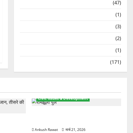
Travel
(47)
Treks & Adventures
(1)
Treks & Adventures
(3)
Waterfalls & Nature
(2)
Waterfalls & Nature
(1)
Weather Update
(171)
Civic Issues & Development
रामझूला पुल की मरम्मत शुरू! 11 करोड़ की
ार, एक युवक
योजना, चारधाम यात्रा से पहले होगा काम पूरा
Ankush Rawat
मार्च 21, 2026