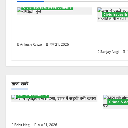
श
Civic Issues & Development
Civic Issues 
न
रामझूला पुल की मरम्मत शुरू! 11 करोड़
की योजना, चारधाम यात्रा से पहले होगा
कुंभ 2027 की तैया
काम पूरा
बिजली व्यवस्था 
21.51 करोड़ की
Ankush Rawat
मार्च 21, 2026
Sanjay Negi
म
ताजा खबरें
Crime & Accident
Crime & Ac
दून में रफ्तार का कहर! 120 Km/h थार ने
स्कूटी सवारों को कुचला, एक की मौत
ऋषिकेश में बड
स्टांप पेपर 
Rohit Negi
मार्च 21, 2026