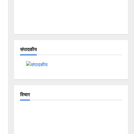
संपादकीय
विचार
The Crumbling Mountains of
Uttarakhand: Continuous Disasters in
Dehradun, Chamoli, and Joshimath —
Why Is This Destruction Repeating?