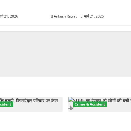
मजबूत करने के लिए
रोक! हादसे के बाद सरकार सख्त, जांच
 योजना मंजूर
तेज
ार्च 21, 2026
Ankush Rawat
मार्च 21, 2026
cident
Crime & Accident
़ा प्रॉपर्टी फ्रॉड! 100 रुपये के
मसूरी रोड हादसा: खाई में गिरी थ
पर NRI की जमीन हड़पी
की मौत—SDRF ने दो को बचाया