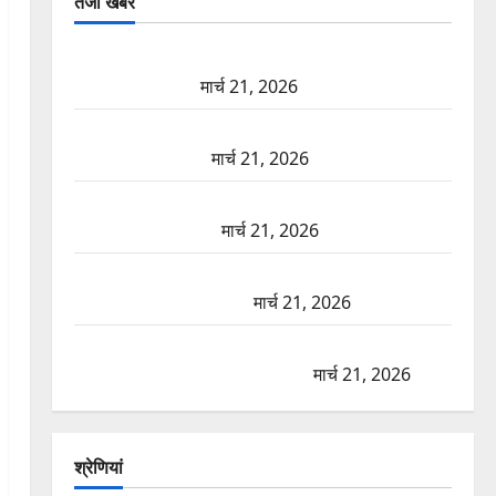
तजा खबरें
दून में रफ्तार का कहर! 120 Km/h थार ने स्कूटी सवारों को
कुचला, एक की मौत
मार्च 21, 2026
ऋषिकेश में बड़ा प्रॉपर्टी फ्रॉड! 100 रुपये के स्टांप पेपर पर
NRI की जमीन हड़पी
मार्च 21, 2026
मसूरी रोड हादसा: खाई में गिरी थार, एक युवक की मौत—
SDRF ने दो को बचाया
मार्च 21, 2026
रामझूला पुल की मरम्मत शुरू! 11 करोड़ की योजना, चारधाम
यात्रा से पहले होगा काम पूरा
मार्च 21, 2026
AIIMS ऋषिकेश के नाम पर नौकरी का झांसा! फर्जी भर्ती
विज्ञापन से युवाओं को ठगने की कोशिश
मार्च 21, 2026
श्रेणियां