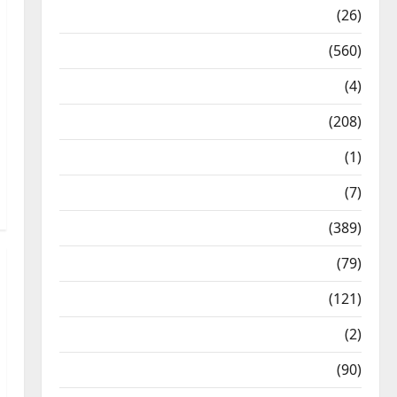
Health & Wellness
(26)
Local News
(560)
Naukri
(4)
News
(208)
Opinion / Editorial
(1)
Opinion & Editorial
(7)
Politics
(389)
Sarkari Naukri
(79)
Spirituality
(121)
Temples
(2)
Temples
(90)