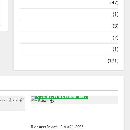
Travel
(47)
Treks & Adventures
(1)
Treks & Adventures
(3)
Waterfalls & Nature
(2)
Waterfalls & Nature
(1)
Weather Update
(171)
Civic Issues & Development
रामझूला पुल की मरम्मत शुरू! 11 करोड़ की
ार, एक युवक
योजना, चारधाम यात्रा से पहले होगा काम पूरा
Ankush Rawat
मार्च 21, 2026