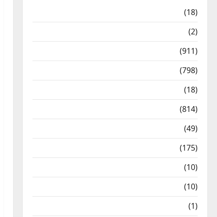
Astrology
(18)
Bizarre
(2)
Civic Issues & Development
(911)
Crime & Accident
(798)
Culture & Lifestyle
(18)
Current Affairs
(814)
Education & Exam Updates
(49)
Festivals & Events
(175)
Festivals & Events
(10)
Food & Local Cuisine
(10)
Food & Local Cuisine
(1)