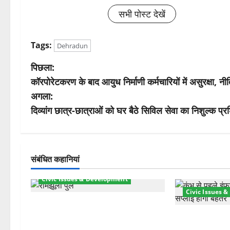
सभी पोस्ट देखें
Tags:
Dehradun
पो
पिछला:
कॉरपोरेटकरण के बाद आयुध निर्माणी कर्मचारियों में असुरक्षा, न
स्ट
अगला:
ने
दिव्यांग छात्र-छात्राओं को घर बैठे सिविल सेवा का निशुल्क प
वि
गे
संबंधित कहानियां
श
Civic Issues & Development
Civic Issues 
न
रामझूला पुल की मरम्मत शुरू! 11 करोड़
की योजना, चारधाम यात्रा से पहले होगा
कुंभ 2027 की तैया