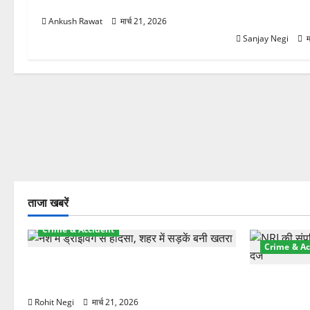
काम पूरा
बिजली व्यवस्था 
21.51 करोड़ की
Ankush Rawat
मार्च 21, 2026
Sanjay Negi
म
ताजा खबरें
Crime & Accident
Crime & Ac
दून में रफ्तार का कहर! 120 Km/h थार ने
स्कूटी सवारों को कुचला, एक की मौत
ऋषिकेश में बड
स्टांप पेपर 
Rohit Negi
मार्च 21, 2026