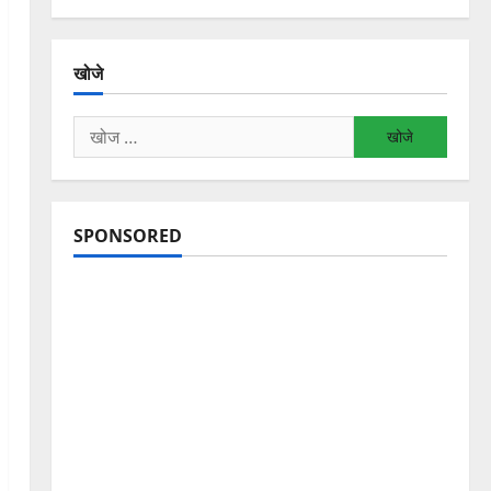
खोजे
निम्न
को
खोजें:
SPONSORED