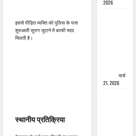
2026
रामझूला पुल
की मरम्मत
इससे पीड़ित व्यक्ति को पुलिस के पास
शुरू! 11
शुरुआती सुराग जुटाने में काफी मदद
करोड़ की
मिलती है।
योजना,
चारधाम
यात्रा से
पहले होगा
काम पूरा
मार्च
21, 2026
AIIMS
ऋषिकेश के
नाम पर
स्थानीय प्रतिक्रिया
नौकरी का
झांसा! फर्जी
भर्ती विज्ञापन