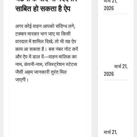
मार्च 21,
साबित हो सकता है ऐप
2026
ऋषिकेश में
अगर कोई वाहन आपको संदिग्ध लगे,
बड़ा प्रॉपर्टी
टक्कर मारकर भाग जाए या किसी
फ्रॉड! 100
वारदात में शामिल दिखे, तो भी यह ऐप
रुपये के स्टांप
काम आ सकता है। बस नंबर नोट करें
पेपर पर NRI
और ऐप में डाल दें—वाहन मालिक का
की जमीन
नाम, कंपनी-नाम, रजिस्ट्रेशन स्टेटस
हड़पी
मार्च 21,
जैसी अहम जानकारी तुरंत मिल
2026
जाएगी।
मसूरी रोड
हादसा: खाई में
गिरी थार, एक
युवक की मौत
—SDRF ने
दो को बचाया
मार्च 21,