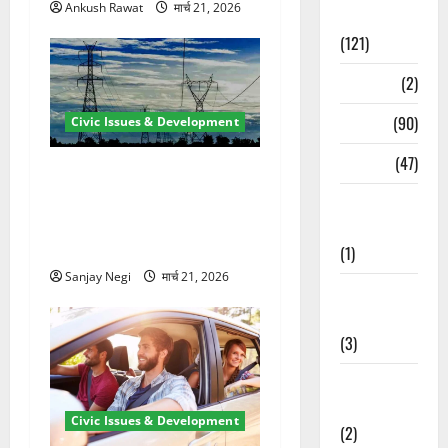
Ankush Rawat
मार्च 21, 2026
Spirituality
(121)
Temples
(2)
Temples
(90)
Civic Issues & Development
Travel
(47)
कुंभ 2027 की तैयारी तेज! हरिद्वार
में बिजली व्यवस्था मजबूत करने
Treks &
के लिए 21.51 करोड़ की योजना
Adventures
मंजूर
(1)
Sanjay Negi
मार्च 21, 2026
Treks &
Adventures
(3)
Waterfalls &
Nature
Civic Issues & Development
(2)