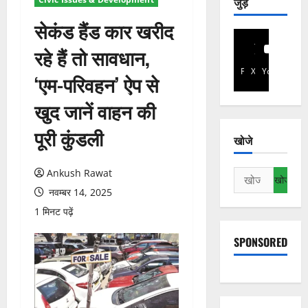
जुड़े
सेकंड हैंड कार खरीद
रहे हैं तो सावधान,
Facebook
X
YouTube
‘एम-परिवहन’ ऐप से
खुद जानें वाहन की
पूरी कुंडली
खोजे
Ankush Rawat
निम्न
को
नवम्बर 14, 2025
खोजें:
1 मिनट पढ़ें
SPONSORED