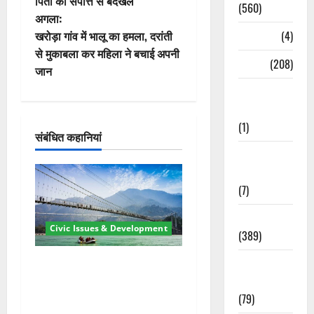
पिता की संपत्ति से बेदखल
ने
(560)
अगला:
वि
खरोड़ा गांव में भालू का हमला, दरांती
Naukri
(4)
से मुकाबला कर महिला ने बचाई अपनी
गे
News
(208)
जान
Opinion /
श
Editorial
न
(1)
संबंधित कहानियां
Opinion &
Editorial
(7)
Politics
Civic Issues & Development
(389)
Sarkari
रामझूला पुल की मरम्मत शुरू! 11
Naukri
करोड़ की योजना, चारधाम यात्रा
(79)
से पहले होगा काम पूरा