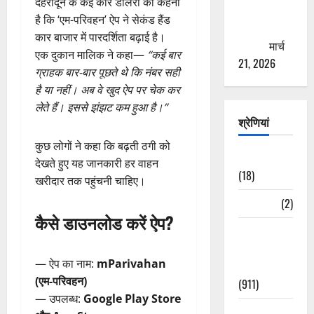
देहरादून के कई कार डीलरों का कहना
से युवाओं को
है कि ‘एम-परिवहन’ ऐप ने सेकंड हैंड
ठगने की
कार बाजार में पारदर्शिता बढ़ाई है।
कोशिश
मार्च
एक दुकान मालिक ने कहा—
“कई बार
21, 2026
ग्राहक बार-बार पूछते थे कि नंबर सही
है या नहीं। अब वे खुद ऐप पर चेक कर
लेते हैं। इससे झंझट कम हुआ है।”
श्रेणियां
कुछ लोगों ने कहा कि बढ़ती ठगी को
Astrology
देखते हुए यह जानकारी हर वाहन
(18)
खरीदार तक पहुंचनी चाहिए।
Bizarre
(2)
कैसे डाउनलोड करें ऐप?
Civic Issues
&
— ऐप का नाम:
mParivahan
Development
(एम-परिवहन)
(911)
— उपलब्ध:
Google Play Store
Crime &