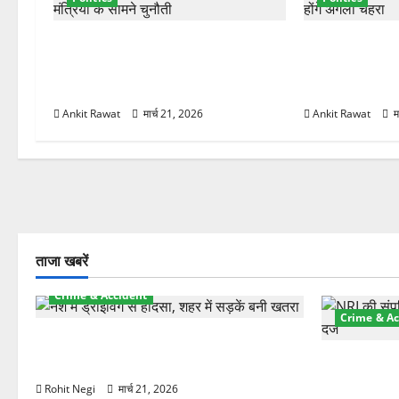
न
कैबिनेट विस्तार के बाद धामी का कम होगा
धामी कैबिनेट विस
बोझ! 35 विभागों का बंटवारा जल्द,
2027 चुनाव में भ
सरकार में आएगी तेजी
रचने की तैयारी
Ankit Rawat
मार्च 21, 2026
Ankit Rawat
म
ताजा खबरें
Crime & Accident
Crime & Ac
दून में रफ्तार का कहर! 120 Km/h थार ने
स्कूटी सवारों को कुचला, एक की मौत
ऋषिकेश में बड
स्टांप पेपर 
Rohit Negi
मार्च 21, 2026