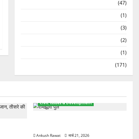
Travel
(47)
Treks & Adventures
(1)
Treks & Adventures
(3)
Waterfalls & Nature
(2)
Waterfalls & Nature
(1)
Weather Update
(171)
Civic Issues & Development
रामझूला पुल की मरम्मत शुरू! 11 करोड़ की
ार, एक युवक
योजना, चारधाम यात्रा से पहले होगा काम पूरा
Ankush Rawat
मार्च 21, 2026