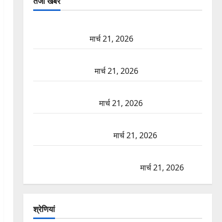
तजा खबरें
दून में रफ्तार का कहर! 120 Km/h थार ने स्कूटी सवारों को
कुचला, एक की मौत
मार्च 21, 2026
ऋषिकेश में बड़ा प्रॉपर्टी फ्रॉड! 100 रुपये के स्टांप पेपर पर
NRI की जमीन हड़पी
मार्च 21, 2026
मसूरी रोड हादसा: खाई में गिरी थार, एक युवक की मौत—
SDRF ने दो को बचाया
मार्च 21, 2026
रामझूला पुल की मरम्मत शुरू! 11 करोड़ की योजना, चारधाम
यात्रा से पहले होगा काम पूरा
मार्च 21, 2026
AIIMS ऋषिकेश के नाम पर नौकरी का झांसा! फर्जी भर्ती
विज्ञापन से युवाओं को ठगने की कोशिश
मार्च 21, 2026
श्रेणियां