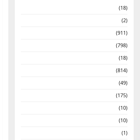
Astrology
(18)
Bizarre
(2)
Civic Issues & Development
(911)
Crime & Accident
(798)
Culture & Lifestyle
(18)
Current Affairs
(814)
Education & Exam Updates
(49)
Festivals & Events
(175)
Festivals & Events
(10)
Food & Local Cuisine
(10)
Food & Local Cuisine
(1)