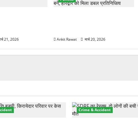
्तार से साफ संकेत!
नवरात्र में धामी कैबिनेट का बड़ा विस्तार!
ी वही होंगे चेहरा, इतिहास
5 नए मंत्रियों की एंट्री, मैदान-पहाड़ का
साधा गया संतुलन
ार्च 21, 2026
Ankit Rawat
मार्च 20, 2026
cident
Crime & Accident
़ा प्रॉपर्टी फ्रॉड! 100 रुपये के
मसूरी रोड हादसा: खाई में गिरी थ
पर NRI की जमीन हड़पी
की मौत—SDRF ने दो को बचाया