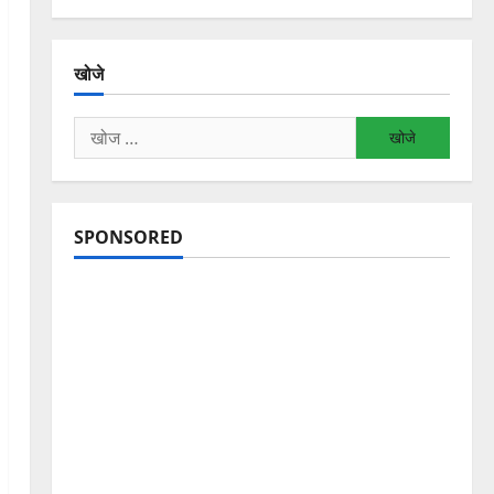
खोजे
निम्न
को
खोजें:
SPONSORED