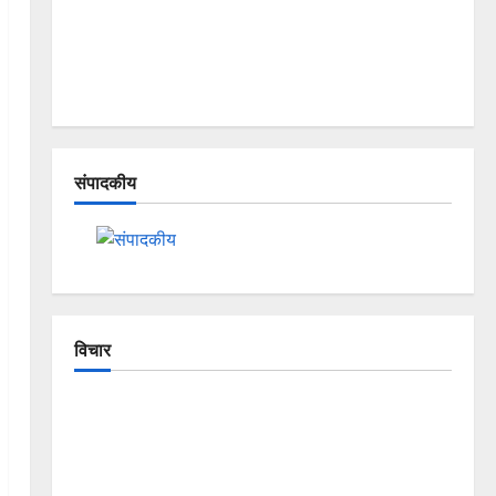
संपादकीय
विचार
The Crumbling Mountains of
Uttarakhand: Continuous Disasters in
Dehradun, Chamoli, and Joshimath —
Why Is This Destruction Repeating?