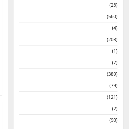
Health & Wellness
(26)
Local News
(560)
Naukri
(4)
News
(208)
Opinion / Editorial
(1)
Opinion & Editorial
(7)
Politics
(389)
Sarkari Naukri
(79)
Spirituality
(121)
Temples
(2)
Temples
(90)