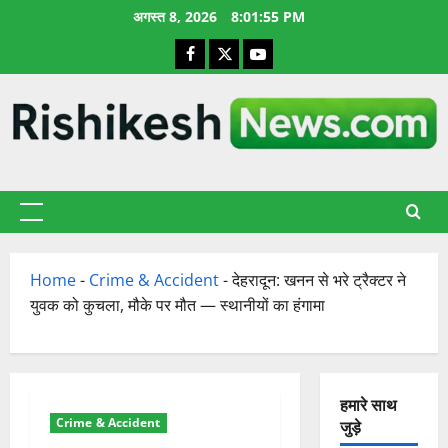
छोड़कर
अगस्त 8, 2026
8:01:56 PM
सामग्री
Facebook
X
YouTube
पर
जाएँ
प्राथमिक
सूची
Home
-
Crime & Accident
-
देहरादून: खनन से भरे ट्रैक्टर ने
युवक को कुचला, मौके पर मौत — स्थानीयों का हंगामा
हमारे साथ
Crime & Accident
जुड़े