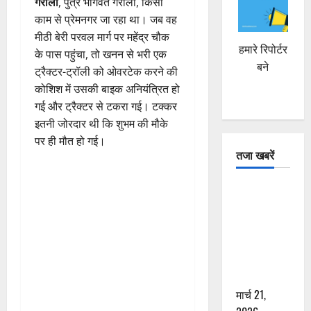
गैरोला
, पुत्र भागवत गैरोला, किसी
काम से प्रेमनगर जा रहा था। जब वह
मीठी बेरी परवल मार्ग पर महेंद्र चौक
हमारे रिपोर्टर
के पास पहुंचा, तो खनन से भरी एक
बने
ट्रैक्टर-ट्रॉली को ओवरटेक करने की
कोशिश में उसकी बाइक अनियंत्रित हो
गई और ट्रैक्टर से टकरा गई। टक्कर
इतनी जोरदार थी कि शुभम की मौके
पर ही मौत हो गई।
तजा खबरें
दून में रफ्तार
का कहर! 120
Km/h थार ने
स्कूटी सवारों
को कुचला,
एक की मौत
मार्च 21,