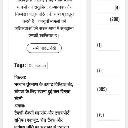
मामलों को संतुलित, तथ्यात्मक और
Naukri
(4)
जिम्मेदार पत्रकारिता के साथ प्रस्तुत
News
(208)
करते हैं। कानूनी मामलों की
जटिलताओं को सरल भाषा में समझाना
Opinion /
उनकी खासियत है।
Editorial
(1)
सभी पोस्ट देखें
Opinion &
Editorial
Tags:
Dehradun
(7)
पो
पिछला:
Politics
भगवान तुंगनाथ के कपाट विधिवत बंद,
स्ट
(389)
चोपता के लिए रवाना हुई चल विग्रह
डोली
ने
Sarkari
अगला:
Naukri
वि
टैक्सी-मैक्सी महासंघ और ट्रांसपोर्ट
(79)
यूनियन एकजुट, रोड टैक्स और
गे
Spirituality
एटीएस नीति पर सरकार से टकराव