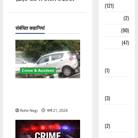
(121)
श
Temples
(2)
न
संबंधित कहानियां
Temples
(90)
Travel
(47)
Treks &
Adventures
(1)
Crime & Accident
Treks &
दून में रफ्तार का कहर! 120
Adventures
Km/h थार ने स्कूटी सवारों को
(3)
कुचला, एक की मौत
Waterfalls &
Rohit Negi
मार्च 21, 2026
Nature
(2)
Waterfalls &