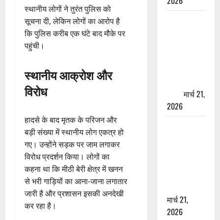
2026
स्थानीय लोगों ने तुरंत पुलिस को
ऋषिकेश में
सूचना दी, लेकिन लोगों का आरोप है
बड़ा प्रॉपर्टी
कि पुलिस करीब एक घंटे बाद मौके पर
फ्रॉड! 100
पहुंची।
रुपये के स्टांप
पेपर पर NRI
स्थानीय आक्रोश और
की जमीन
विरोध
हड़पी
मार्च 21,
2026
हादसे के बाद मृतक के परिजन और
मसूरी रोड
बड़ी संख्या में स्थानीय लोग एकत्र हो
हादसा: खाई में
गए। उन्होंने सड़क पर जाम लगाकर
गिरी थार, एक
विरोध प्रदर्शन किया। लोगों का
युवक की मौत
कहना था कि मीठी बेरी क्षेत्र में खनन
—SDRF ने
से भरी गाड़ियों का आना-जाना लगातार
दो को बचाया
जारी है और प्रशासन इसकी अनदेखी
मार्च 21,
कर रहा है।
2026