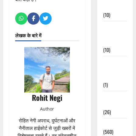
Events
(10)
Food &
Local
लेखक के बारे में
Cuisine
(10)
Food &
Local
Cuisine
(1)
Rohit Negi
Health &
Wellness
Author
(26)
रोहित नेगी अपराध, दुर्घटनाओं और
Local News
नैनीताल हाईकोर्ट से जुड़ी खबरों में
(560)
विशेषज्ञता रखते हैं। वह संवेदनशील