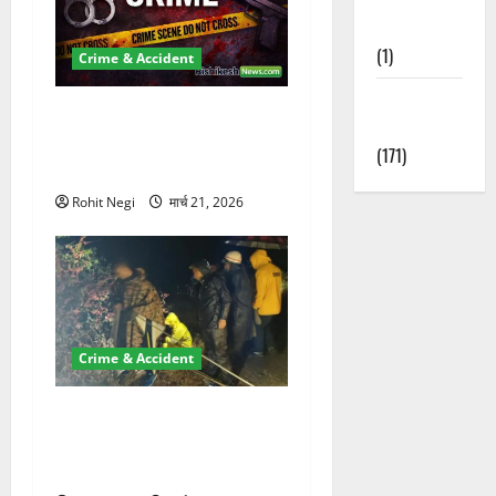
Nature
(1)
Crime & Accident
Weather
ऋषिकेश में बड़ा प्रॉपर्टी फ्रॉड!
Update
100 रुपये के स्टांप पेपर पर NRI
(171)
की जमीन हड़पी
Rohit Negi
मार्च 21, 2026
Crime & Accident
मसूरी रोड हादसा: खाई में गिरी
थार, एक युवक की मौत—SDRF
ने दो को बचाया