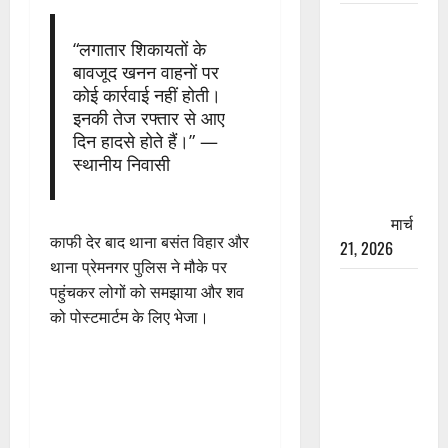
रामझूला पुल
की मरम्मत
“लगातार शिकायतों के
बावजूद खनन वाहनों पर
शुरू! 11
कोई कार्रवाई नहीं होती।
करोड़ की
इनकी तेज रफ्तार से आए
योजना,
दिन हादसे होते हैं।” —
चारधाम
स्थानीय निवासी
यात्रा से
पहले होगा
काम पूरा
मार्च
काफी देर बाद थाना बसंत विहार और
21, 2026
थाना प्रेमनगर पुलिस ने मौके पर
AIIMS
पहुंचकर लोगों को समझाया और शव
ऋषिकेश के
को पोस्टमार्टम के लिए भेजा।
नाम पर
नौकरी का
झांसा! फर्जी
भर्ती विज्ञापन
से युवाओं को