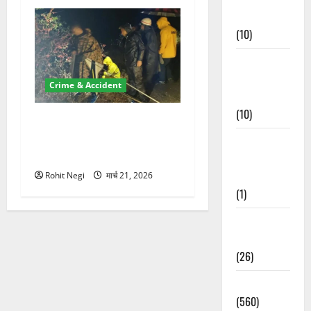
Events
(10)
Food &
Local
Crime & Accident
Cuisine
(10)
मसूरी रोड हादसा: खाई में गिरी
थार, एक युवक की मौत—SDRF
Food &
ने दो को बचाया
Local
Cuisine
Rohit Negi
मार्च 21, 2026
(1)
Health &
Wellness
(26)
Local News
(560)