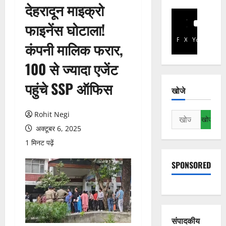
देहरादून माइक्रो
फाइनेंस घोटाला!
Facebook
X
YouTube
कंपनी मालिक फरार,
100 से ज्यादा एजेंट
पहुंचे SSP ऑफिस
खोजे
Rohit Negi
निम्न
को
अक्टूबर 6, 2025
खोजें:
1 मिनट पढ़ें
SPONSORED
संपादकीय