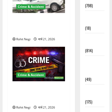
(798)
Crime & Accident
Culture &
दून में रफ्तार का कहर! 120
Lifestyle
Km/h थार ने स्कूटी सवारों को
(18)
कुचला, एक की मौत
Current
Rohit Negi
मार्च 21, 2026
Affairs
(814)
Education &
Exam
Updates
Crime & Accident
(49)
ऋषिकेश में बड़ा प्रॉपर्टी फ्रॉड!
Festivals &
100 रुपये के स्टांप पेपर पर NRI
Events
की जमीन हड़पी
(175)
Rohit Negi
मार्च 21, 2026
Festivals &