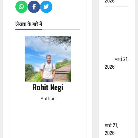
2026
ऋषिकेश में
बड़ा प्रॉपर्टी
लेखक के बारे में
फ्रॉड! 100
रुपये के स्टांप
पेपर पर NRI
की जमीन
हड़पी
मार्च 21,
2026
मसूरी रोड
Rohit Negi
हादसा: खाई में
गिरी थार, एक
Author
युवक की मौत
—SDRF ने
दो को बचाया
मार्च 21,
2026