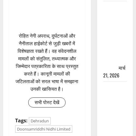
रामझूला पुल
की मरम्मत
शुरू! 11
करोड़ की
रोहित नेगी अपराध, दुर्घटनाओं और
योजना,
नैनीताल हाईकोर्ट से जुड़ी खबरों में
चारधाम
विशेषज्ञता रखते हैं। वह संवेदनशील
यात्रा से
मामलों को संतुलित, तथ्यात्मक और
पहले होगा
जिम्मेदार पत्रकारिता के साथ प्रस्तुत
काम पूरा
मार्च
करते हैं। कानूनी मामलों की
21, 2026
जटिलताओं को सरल भाषा में समझाना
AIIMS
उनकी खासियत है।
ऋषिकेश के
नाम पर
सभी पोस्ट देखें
नौकरी का
झांसा! फर्जी
Tags:
Dehradun
भर्ती विज्ञापन
Doonsamriddhi Nidhi Limited
से युवाओं को