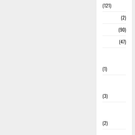
(121)
Temples
(2)
Temples
(90)
Travel
(47)
Treks &
Adventures
(1)
Treks &
Adventures
(3)
Waterfalls &
Nature
(2)
Waterfalls &