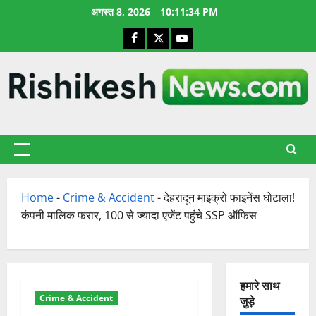
छोड़कर
अगस्त 8, 2026
10:11:35 PM
सामग्री
Facebook
X
YouTube
पर
जाएँ
प्राथमिक
सूची
Home
-
Crime & Accident
-
देहरादून माइक्रो फाइनेंस घोटाला!
कंपनी मालिक फरार, 100 से ज्यादा एजेंट पहुंचे SSP ऑफिस
हमारे साथ
Crime & Accident
जुड़े