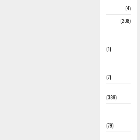
Naukri
(4)
News
(208)
Opinion /
Editorial
(1)
Opinion &
Editorial
(7)
Politics
(389)
Sarkari
Naukri
(79)
Spirituality