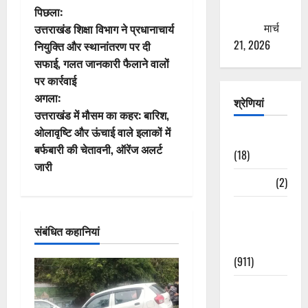
पो
ठगने की
पिछला:
कोशिश
मार्च
उत्तराखंड शिक्षा विभाग ने प्रधानाचार्य
स्ट
21, 2026
नियुक्ति और स्थानांतरण पर दी
सफाई, गलत जानकारी फैलाने वालों
ने
पर कार्रवाई
वि
अगला:
श्रेणियां
उत्तराखंड में मौसम का कहर: बारिश,
गे
ओलावृष्टि और ऊंचाई वाले इलाकों में
Astrology
बर्फबारी की चेतावनी, ऑरेंज अलर्ट
श
(18)
जारी
Bizarre
(2)
न
Civic Issues
&
संबंधित कहानियां
Development
(911)
Crime &
Accident