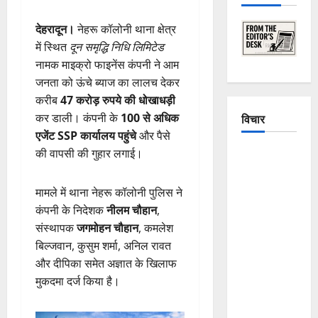
देहरादून।
नेहरू कॉलोनी थाना क्षेत्र
में स्थित
दून समृद्धि निधि लिमिटेड
नामक माइक्रो फाइनेंस कंपनी ने आम
जनता को ऊंचे ब्याज का लालच देकर
करीब
47 करोड़ रुपये की धोखाधड़ी
कर डाली। कंपनी के
100 से अधिक
विचार
एजेंट SSP कार्यालय पहुंचे
और पैसे
की वापसी की गुहार लगाई।
The
Crumbling
Mountains
मामले में थाना नेहरू कॉलोनी पुलिस ने
of
कंपनी के निदेशक
नीलम चौहान
,
Uttarakhand:
संस्थापक
जगमोहन चौहान
, कमलेश
Continuous
बिल्जवान, कुसुम शर्मा, अनिल रावत
Disasters in
और दीपिका समेत अज्ञात के खिलाफ
Dehradun,
मुकदमा दर्ज किया है।
Chamoli,
and