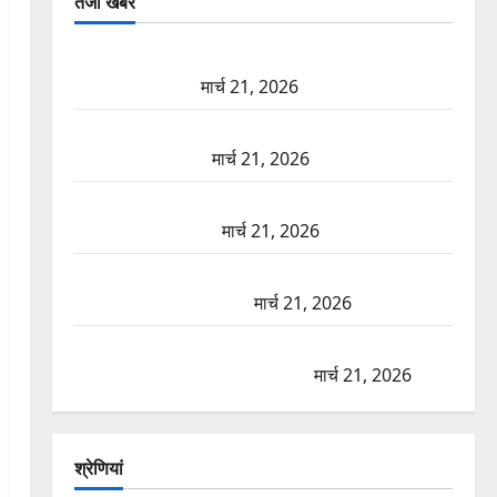
तजा खबरें
दून में रफ्तार का कहर! 120 Km/h थार ने स्कूटी सवारों को
कुचला, एक की मौत
मार्च 21, 2026
ऋषिकेश में बड़ा प्रॉपर्टी फ्रॉड! 100 रुपये के स्टांप पेपर पर
NRI की जमीन हड़पी
मार्च 21, 2026
मसूरी रोड हादसा: खाई में गिरी थार, एक युवक की मौत—
SDRF ने दो को बचाया
मार्च 21, 2026
रामझूला पुल की मरम्मत शुरू! 11 करोड़ की योजना, चारधाम
यात्रा से पहले होगा काम पूरा
मार्च 21, 2026
AIIMS ऋषिकेश के नाम पर नौकरी का झांसा! फर्जी भर्ती
विज्ञापन से युवाओं को ठगने की कोशिश
मार्च 21, 2026
श्रेणियां