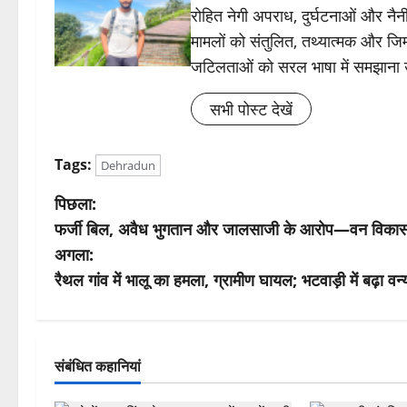
रोहित नेगी अपराध, दुर्घटनाओं और नैनीत
मामलों को संतुलित, तथ्यात्मक और जिम्
जटिलताओं को सरल भाषा में समझाना
सभी पोस्ट देखें
Tags:
Dehradun
पो
पिछला:
फर्जी बिल, अवैध भुगतान और जालसाजी के आरोप—वन विकास 
स्ट
अगला:
ने
रैथल गांव में भालू का हमला, ग्रामीण घायल; भटवाड़ी में बढ़ा 
वि
गे
संबंधित कहानियां
श