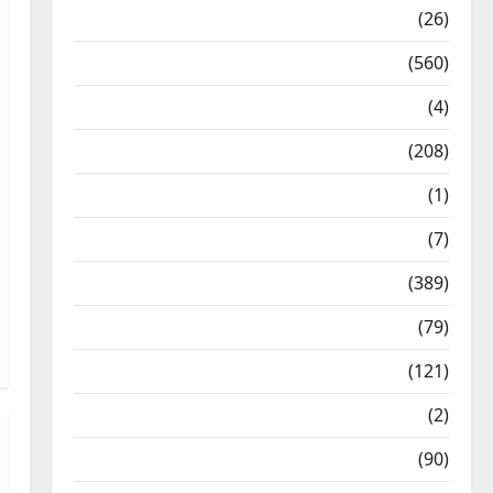
Health & Wellness
(26)
Local News
(560)
Naukri
(4)
News
(208)
Opinion / Editorial
(1)
Opinion & Editorial
(7)
Politics
(389)
Sarkari Naukri
(79)
Spirituality
(121)
Temples
(2)
Temples
(90)