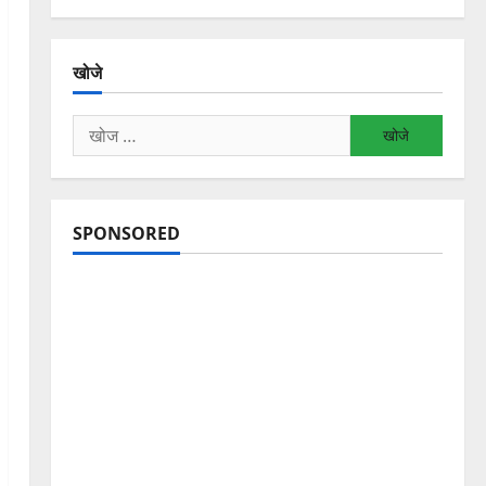
खोजे
निम्न
को
खोजें:
SPONSORED