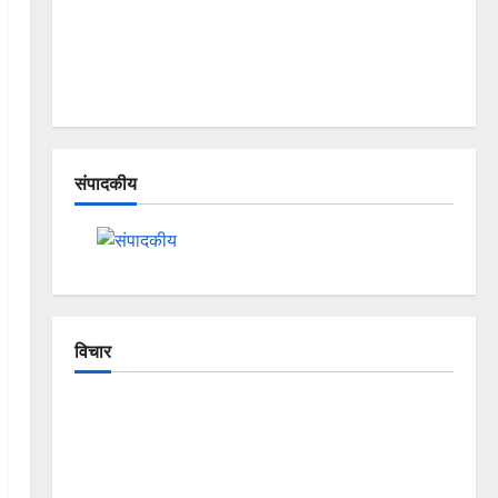
संपादकीय
विचार
The Crumbling Mountains of
Uttarakhand: Continuous Disasters in
Dehradun, Chamoli, and Joshimath —
Why Is This Destruction Repeating?