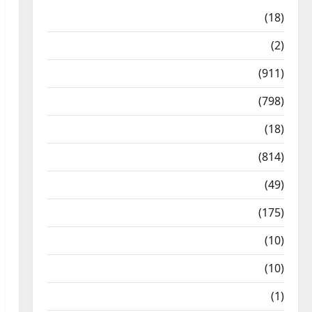
Astrology
(18)
Bizarre
(2)
Civic Issues & Development
(911)
Crime & Accident
(798)
Culture & Lifestyle
(18)
Current Affairs
(814)
Education & Exam Updates
(49)
Festivals & Events
(175)
Festivals & Events
(10)
Food & Local Cuisine
(10)
Food & Local Cuisine
(1)