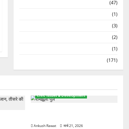
Travel
(47)
Treks & Adventures
(1)
Treks & Adventures
(3)
Waterfalls & Nature
(2)
Waterfalls & Nature
(1)
Weather Update
(171)
Civic Issues & Development
रामझूला पुल की मरम्मत शुरू! 11 करोड़ की
ार, एक युवक
योजना, चारधाम यात्रा से पहले होगा काम पूरा
Ankush Rawat
मार्च 21, 2026